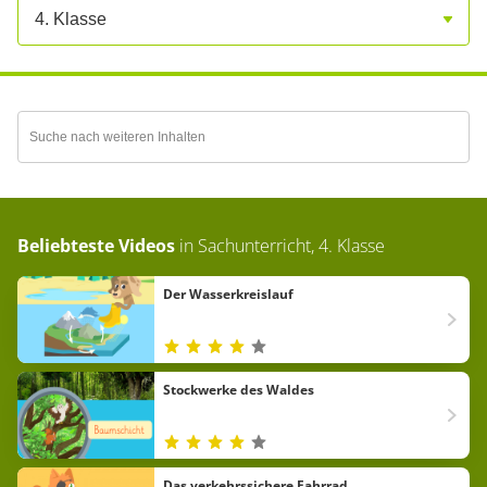
4. Klasse
Beliebteste Videos
in
Sachunterricht, 4. Klasse
Der Wasserkreislauf
Stockwerke des Waldes
Das verkehrssichere Fahrrad