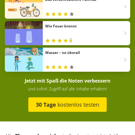
Wie Feuer brennt
Wasser – ist überall
Jetzt mit Spaß die Noten verbessern
und sofort Zugriff auf alle Inhalte erhalten!
30 Tage
kostenlos testen