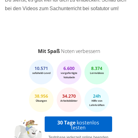
bei den Videos zum Sachunterricht bei sofatutor um!
Mit Spaß
Noten verbessern
10.571
6.600
8.374
sofaheld-Level
vorgefertigte
Lernvideos
Vokabeln
38.956
34.270
24h
Übungen
Arbeitsblätter
Hilfe von
Lehrkräften
30 Tage
kostenlos
testen
Testphase jederzeit online beenden