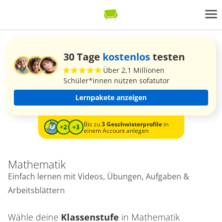
30 Tage
kostenlos
testen
Über 2,1 Millionen
Schüler*innen nutzen sofatutor
Lernpakete anzeigen
Bis zu
3 Geschwisterprofile
in
einem Account anlegen
Mathematik
Einfach lernen mit Videos, Übungen, Aufgaben &
Arbeitsblättern
Wähle deine
Klassenstufe
in
Mathematik