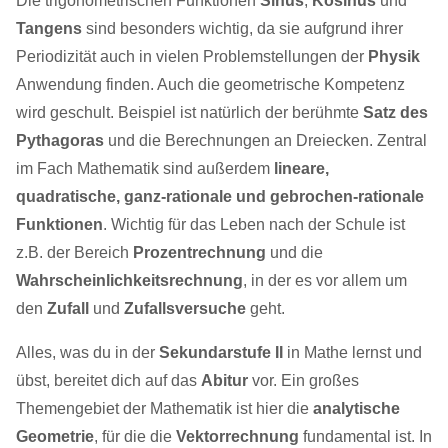
Die trigonometrischen Funktionen
Sinus
,
Kosinus
und
Tangens
sind besonders wichtig, da sie aufgrund ihrer
Periodizität auch in vielen Problemstellungen der
Physik
Anwendung finden. Auch die geometrische Kompetenz
wird geschult. Beispiel ist natürlich der berühmte
Satz des
Pythagoras
und die Berechnungen an Dreiecken. Zentral
im Fach Mathematik sind außerdem
lineare,
quadratische, ganz-rationale und gebrochen-rationale
Funktionen
. Wichtig für das Leben nach der Schule ist
z.B. der Bereich
Prozentrechnung
und die
Wahrscheinlichkeitsrechnung
, in der es vor allem um
den
Zufall
und
Zufallsversuche
geht.
Alles, was du in der
Sekundarstufe II
in Mathe lernst und
übst, bereitet dich auf das
Abitur
vor. Ein großes
Themengebiet der Mathematik ist hier die
analytische
Geometrie
, für die die
Vektorrechnung
fundamental ist. In