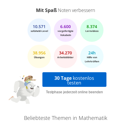
Mit Spaß
Noten verbessern
10.571
6.600
8.374
sofaheld-Level
vorgefertigte
Lernvideos
Vokabeln
38.956
34.270
24h
Übungen
Arbeitsblätter
Hilfe von
Lehrkräften
30 Tage
kostenlos
testen
Testphase jederzeit online beenden
Beliebteste Themen in Mathematik