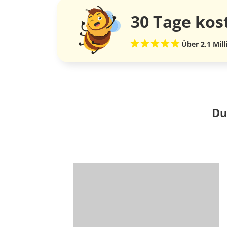
30 Tage
kos
Über 2,1 Mil
Du