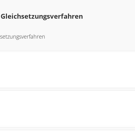
a
Gleichsetzungsverfahren
setzungsverfahren
l} \text{I:} & x & = & 5y - 3 \\ \text{II:} &
cl} \text{I:} & y & = & 5 + 2x \\ \text{II:} 