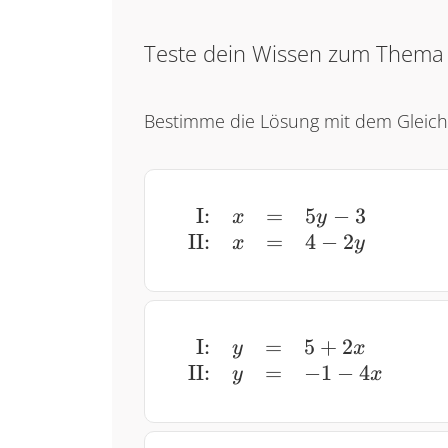
Teste dein Wissen zum Them
Bestimme die Lösung mit dem Gleich
I:
=
5
−
3
\begin{array}{rrc
x
y
II:
=
4
−
2
x
y
I:
=
5
+
2
\begin{array}{rr
y
x
II:
=
−
1
−
4
y
x