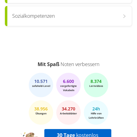
Sozialkompetenzen
Mit Spaß
Noten verbessern
10.571
6.600
8.374
sofaheld-Level
vorgefertigte
Lernvideos
Vokabeln
38.956
34.270
24h
Übungen
Arbeitsblätter
Hilfe von
Lehrkräften
30 Tage
kostenlos