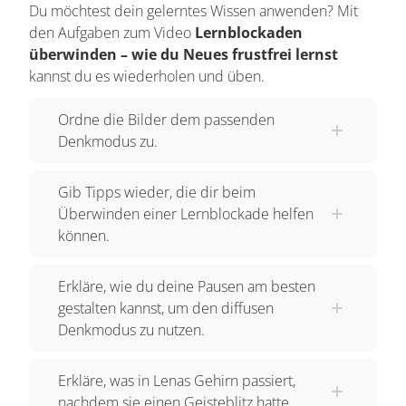
vermutet. Für die Multiplikation siehst Du hier
Du möchtest dein gelerntes Wissen anwenden? Mit
den Aufgaben zum Video
Lernblockaden
auch schon einen schönen breiten Denkpfad.
überwinden – wie du Neues frustfrei lernst
Das sind bereits vorhandene neuronale
kannst du es wiederholen und üben.
Verbindungen, die Du zur Lösung benutzen
kannst. Das funktioniert alles super, solange Du
Ordne die Bilder dem passenden
eine Aufgabe lösen musst, die Du schon gut
Denkmodus zu.
beherrscht. Aber was passiert, wenn die Lösung
vielleicht ganz woanders liegt? Zum Beispiel hier
Gib Tipps wieder, die dir beim
im dunkleren Teil? Oder die Lösung noch gar
Überwinden einer Lernblockade helfen
können.
nicht vorhanden ist? Dann kann man sich so
lange konzentrieren wie man möchte, man kommt
Erkläre, wie du deine Pausen am besten
einfach nicht auf die richtige Lösung. Das
gestalten kannst, um den diffusen
berühmte Brett vorm Kopf. Um dieses
Denkmodus zu nutzen.
metaphorische Brett zu entfernen, ist jetzt eine
andere Art des Nachdenkens gefragt. Der „diffuse
Erkläre, was in Lenas Gehirn passiert,
Denkmodus“. Schau Dir mal an, was hier mit
nachdem sie einen Geisteblitz hatte.