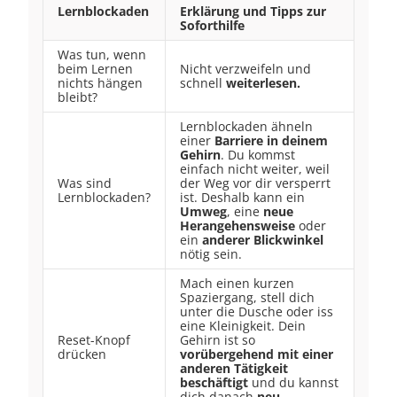
Lernblockaden
Erklärung und Tipps zur
Soforthilfe
Was tun, wenn
beim Lernen
Nicht verzweifeln und
nichts hängen
schnell
weiterlesen.
bleibt?
Lernblockaden ähneln
einer
Barriere in deinem
Gehirn
. Du kommst
einfach nicht weiter, weil
Was sind
der Weg vor dir versperrt
Lernblockaden?
ist. Deshalb kann ein
Umweg
, eine
neue
Herangehensweise
oder
ein
anderer Blickwinkel
nötig sein.
Mach einen kurzen
Spaziergang, stell dich
unter die Dusche oder iss
eine Kleinigkeit. Dein
Reset-Knopf
Gehirn ist so
drücken
vorübergehend mit einer
anderen Tätigkeit
beschäftigt
und du kannst
dich danach
neu