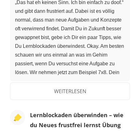
„Das hat eh keinen Sinn. Ich bin einfach zu doof.“
und gibt dann frustriert auf. Dabei ist es völlig
normal, dass man neue Aufgaben und Konzepte
oft verwirrend findet. Damit Du in Zukunft besser
gewappnet bist, gebe ich Dir ein paar Tipps, wie
Du Lernblockaden überwindest. Okay. Am besten
schauen wir uns einmal an was im Gehirn
passiert, wenn Du versuchst eine Aufgabe zu
lösen. Wir nehmen jetzt zum Beispiel 7x8. Dein
Gehirn wird in den Zustand des konzentrierten
Arbeitens versetzt. Wissenschaftler nennen das
WEITERLESEN
den „Fokussierten Denkmodus“. Du kannst Dir
das wie einen Scheinwerfer auf einer Bühne
Lernblockaden überwinden – wie
vorstellen. Nur die angestrahlten Bereiche
du Neues frustfrei lernst Übung
werden erhellt. Das Gehirn wählt dabei den
Bereich, in dem es die Lösung am ehesten