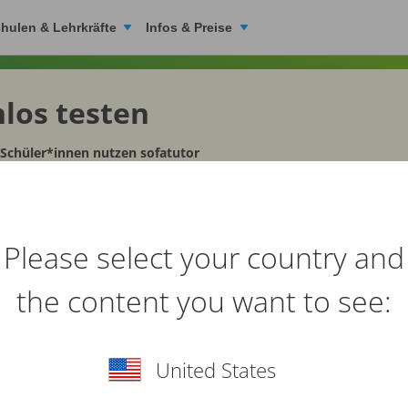
hulen & Lehrkräfte
Infos & Preise
nlos
testen
 Schüler*innen nutzen sofatutor
methode muss sich an
Please select your country and
the content you want to see:
assen, nicht umgeke
duell wie dein Kind: sofatutor passt sich an. 
United States
Schwierigkeit und Lernmethode.