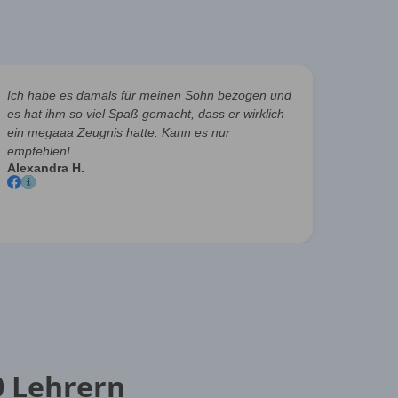
Ich habe es damals für meinen Sohn bezogen und
Man kan
es hat ihm so viel Spaß gemacht, dass er wirklich
Klasse
ein megaaa Zeugnis hatte. Kann es nur
haben e
empfehlen!
sehr zu
Alexandra H.
Birgit 
0 Lehrern