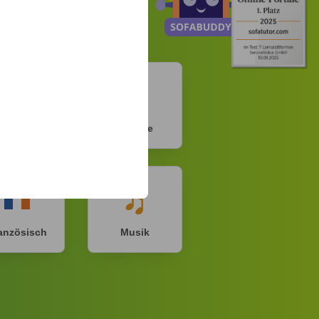
Physik
Chemie
anzösisch
Musik