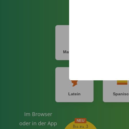
Mathematik
Deutsc
Latein
Spanisc
Im Browser
oder in der App