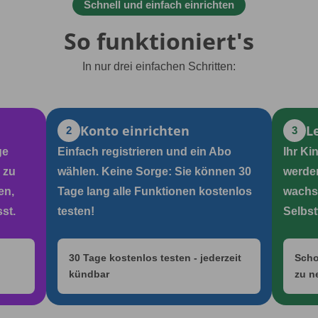
Schnell und einfach einrichten
So funktioniert's
In nur drei einfachen Schritten:
Konto einrichten
L
2
3
ge
Einfach registrieren und ein Abo
Ihr Ki
 zu
wählen. Keine Sorge: Sie können 30
werden
en,
Tage lang alle Funktionen kostenlos
wachs
st.
testen!
Selbst
30 Tage kostenlos testen - jederzeit
Scho
kündbar
zu n