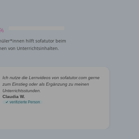
%
hüler*innen hilft sofatutor beim
hen von Unterrichtsinhalten.
Ich nutze die Lernvideos von sofatutor.com gerne
Die Vor
zum Einstieg oder als Ergänzung zu meinen
Zeit. D
Unterrichtsstunden.
motivie
Claudia W.
Karolin
verifizierte Person
verif