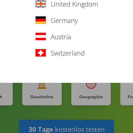
United Kingdom
Was möchtest du heute lernen?
Germany
Austria
Switzerland
h
Englisch
Biologie
h
Geschichte
Geographie
Fr
30 Tage
kostenlos testen