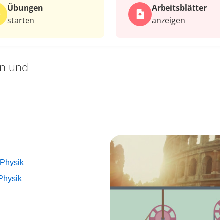
Übungen
Arbeits­blätter
starten
anzeigen
en und
 Physik
Physik