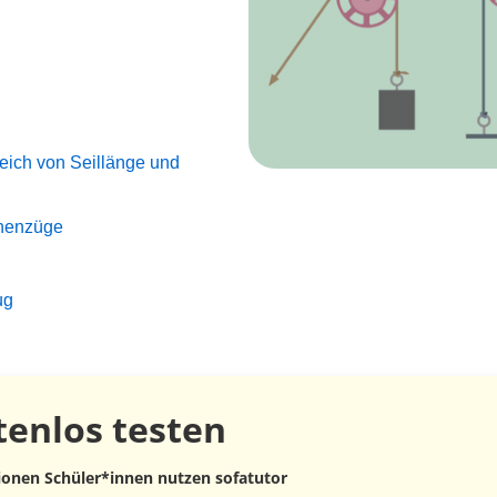
leich von Seillänge und
chenzüge
ug
tenlos
testen
lionen Schüler*innen nutzen sofatutor