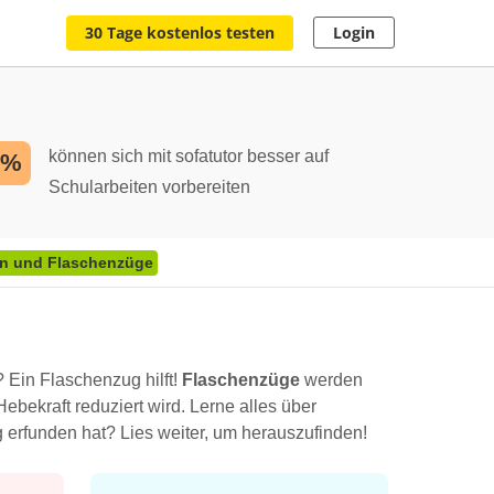
30 Tage kostenlos testen
Login
können sich mit sofatutor besser auf
2%
Schularbeiten vorbereiten
en und Flaschenzüge
 Ein Flaschenzug hilft!
Flaschenzüge
werden
ebekraft reduziert wird. Lerne alles über
erfunden hat? Lies weiter, um herauszufinden!