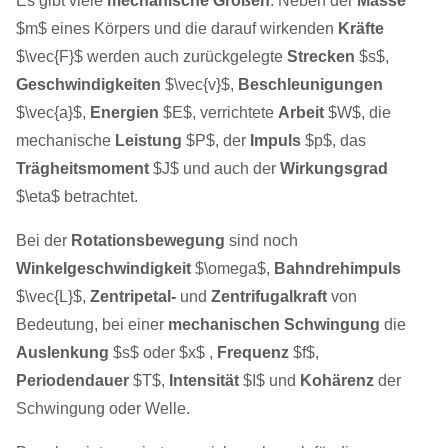
Es gibt viele
mechanische Größen
. Neben der
Masse
$m$ eines Körpers und die darauf wirkenden
Kräfte
$\vec{F}$ werden auch zurückgelegte
Strecken
$s$,
Geschwindigkeiten
$\vec{v}$,
Beschleunigungen
$\vec{a}$,
Energien
$E$, verrichtete
Arbeit
$W$, die
mechanische
Leistung
$P$, der
Impuls
$p$, das
Trägheitsmoment
$J$ und auch der
Wirkungsgrad
$\eta$ betrachtet.
Bei der
Rotationsbewegung
sind noch
Winkelgeschwindigkeit
$\omega$,
Bahndrehimpuls
$\vec{L}$,
Zentripetal-
und
Zentrifugalkraft
von
Bedeutung, bei einer
mechanischen Schwingung
die
Auslenkung
$s$ oder $x$ ,
Frequenz
$f$,
Periodendauer
$T$,
Intensität
$I$ und
Kohärenz
der
Schwingung oder Welle.