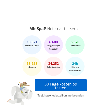
Mit Spaß
Noten verbessern
10.571
6.600
8.370
sofaheld-Level
vorgefertigte
Lernvideos
Vokabeln
38.938
34.252
24h
Übungen
Arbeitsblätter
Hilfe von
Lehrkräften
30 Tage
kostenlos
testen
Testphase jederzeit online beenden