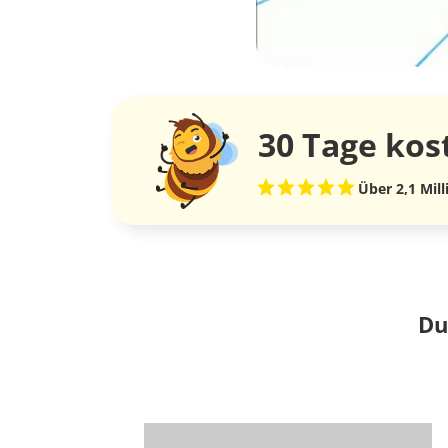
30 Tage
kos
Über 2,1 Mil
Du