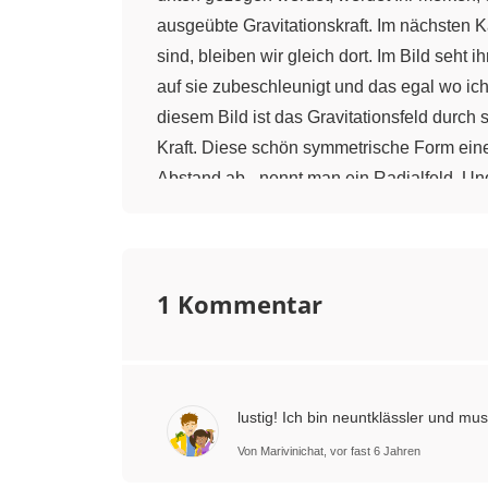
ausgeübte Gravitationskraft. Im nächsten 
sind, bleiben wir gleich dort. Im Bild seht
auf sie zubeschleunigt und das egal wo ich
diesem Bild ist das Gravitationsfeld durch
Kraft. Diese schön symmetrische Form eines
Abstand ab - nennt man ein Radialfeld. U
Radialfelder, die man auch Zentralfelder ne
wahrscheinlich schon gefragt und damit rec
auch auch auf meinen ersten Körper eine Gr
1 Kommentar
bringt uns zu einer weiteren Darstellung, d
einem Gummituch. Dann nehmt Ihr mehrere 
je stärker, desto schwerer mein Gewicht is
Wenn Ihr nun ausprobieren wolltet in welc
lustig! Ich bin neuntklässler und m
Tischtennisball nehmen, auf das Gummituch 
in der Schule aber schon meistens gar nich
Von Marivinichat, vor fast 6 Jahren
einfach aufaddiert werden. Das heißt, ich 