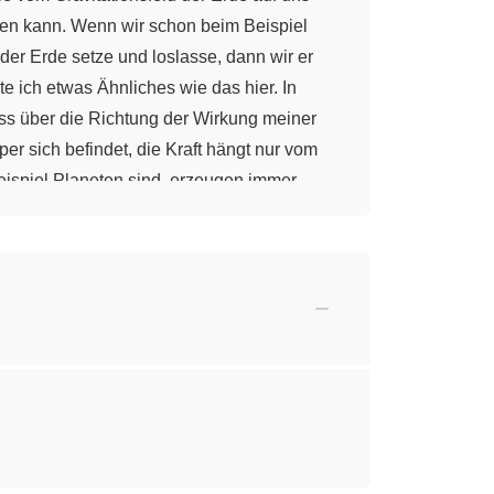
llen kann. Wenn wir schon beim Beispiel
 der Erde setze und loslasse, dann wir er
e ich etwas Ähnliches wie das hier. In
luss über die Richtung der Wirkung meiner
er sich befindet, die Kraft hängt nur vom
ispiel Planeten sind, erzeugen immer
onsfeld erzeugt. Ihr habt Euch
vitationsfeld bringe, dann übt doch der
onsfelder überlagern sich dann und das
ehmt einen Holzrahmen und bespannt ihn mit
h, wodurch es nach unten gestreckt wird
er verschieden schwerer Massen überlagert.
müsstet Ihr zum Beispiel einen
eine einzelne Masse seht Ihr hier. Das wird
 mehrere Felder, so können die Kräfte
 und addiere sie einfach aufeinander.