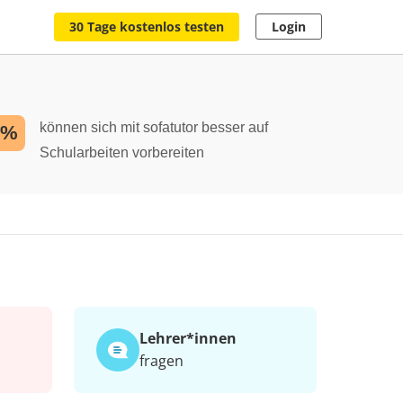
30 Tage kostenlos testen
Login
können sich mit sofatutor besser auf
2%
Schularbeiten vorbereiten
Lehrer*​innen
fragen