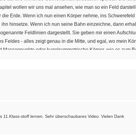
Kapitel wollen wir uns mal ansehen, wie man so ein Feld darste
 ihr die Erde. Wenn ich nun einen Körper nehme, ins Schwerefeld
 ihn hinsetze. Wenn ich nun seine Bahn einzeichne, dann erhalt
 sogenannte Feldlinien dargestellt. Sie geben mir einen Aufsch
 Feldes - alles zeigt genau in die Mitte, und egal, wo mein Körp
nd Massenpunkte oder kugelsymmetrische Körper, wie es zum Be
nnt. Ich habe natürlich selten nur einen Körper der ein Gravitati
ht gehabt - "Moment mal, wenn ich einen zweiten Körper ins Gra
avitationskraft aus." Richtig, das stimmt. Die beiden Gravitati
ie ebenfalls ganz interessant sein kann. Stellt Euch vor, Ihr n
verschieden schwere Gewichte und klebt sie auf das Gummituc
t. Auf diese Art und Weise habt Ihr das Gravitationsfeld mehrer
he Richtung ein Körper mit sehr leichter Masse gezogen würde, 
uss 11.Klass-stoff lernen. Sehr überschaubares Video. Vielen Dank
legen und losrollen lassen. Ein Beispiel einer Darstellung für 
t mehr behandelt. Wir merken uns erst mal nur: Überlagern sich
nehme alle Einzelkräfte, die auf einen bestimmten Körper wirken