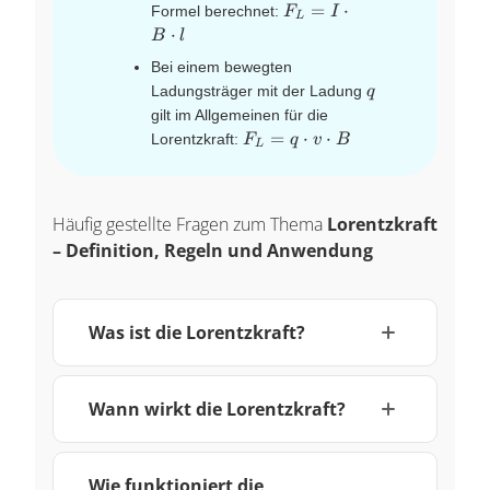
F_L
=
⋅
Formel berechnet:
F
I
L
= I
⋅
B
l
\cdot
Bei einem bewegten
B
q
Ladungsträger mit der Ladung
q
\cdot
gilt im Allgemeinen für die
l
F_L
=
⋅
⋅
Lorentzkraft:
F
q
v
B
L
= q
\cdot
v
Häufig gestellte Fragen zum Thema
Lorentzkraft
\cdot
B
– Definition, Regeln und Anwendung
Was ist die Lorentzkraft?
Wann wirkt die Lorentzkraft?
Wie funktioniert die