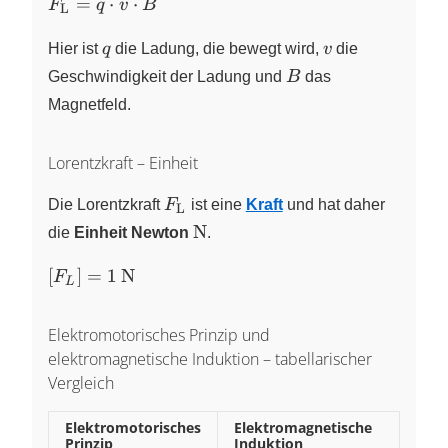
F_\text{L}=
=
⋅
⋅
F
q
v
B
L
q \cdot v
q
v
\cdot B
Hier ist
q
die Ladung, die bewegt wird,
v
die
B
Geschwindigkeit der Ladung und
B
das
Magnetfeld.
Lorentzkraft – Einheit
F_\text{L}
Die Lorentzkraft
F
ist eine
Kraft
und hat daher
L
\text{N}
N
die
Einheit Newton
.
\lbrack F_{L}
[
]
=
1
N
F
L
\rbrack=1\,\text{N}
Elektromotorisches Prinzip und
elektromagnetische Induktion – tabellarischer
Vergleich
Elektromotorisches
Elektromagnetische
Prinzip
Induktion