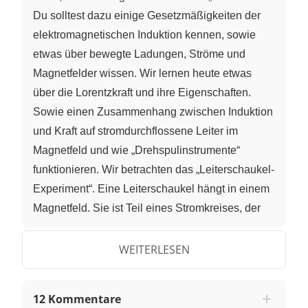
Du solltest dazu einige Gesetzmäßigkeiten der
elektromagnetischen Induktion kennen, sowie
etwas über bewegte Ladungen, Ströme und
Magnetfelder wissen. Wir lernen heute etwas
über die Lorentzkraft und ihre Eigenschaften.
Sowie einen Zusammenhang zwischen Induktion
und Kraft auf stromdurchflossene Leiter im
Magnetfeld und wie „Drehspulinstrumente“
funktionieren. Wir betrachten das „Leiterschaukel-
Experiment“. Eine Leiterschaukel hängt in einem
Magnetfeld. Sie ist Teil eines Stromkreises, der
zunächst offen ist. Wird nun der Stromkreis
geschlossen, so beobachten wir einen Ausschlag
WEITERLESEN
der Leiterschaukel nach rechts. Auf die
Leiterschaukel wirkt im Magnetfeld eine Kraft
12 Kommentare
senkrecht zu den magnetischen Feldlinien und