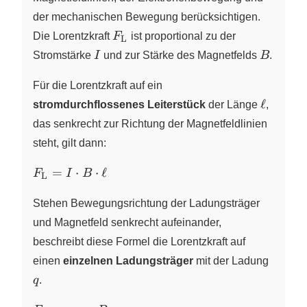
der mechanischen Bewegung berücksichtigen.
F_\text{L}
Die Lorentzkraft
F
ist proportional zu der
L
I
B
Stromstärke
I
und zur Stärke des Magnetfelds
B
.
Für die Lorentzkraft auf ein
\ell
ℓ
stromdurchflossenes Leiterstück
der Länge
,
das senkrecht zur Richtung der Magnetfeldlinien
steht, gilt dann:
F_\text{L}=I
=
⋅
⋅
ℓ
F
I
B
L
\cdot B \cdot
\ell
Stehen Bewegungsrichtung der Ladungsträger
und Magnetfeld senkrecht aufeinander,
beschreibt diese Formel die Lorentzkraft auf
q
einen
einzelnen Ladungsträger
mit der Ladung
q
.