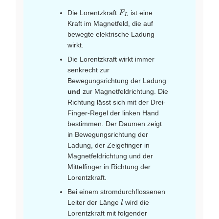
F_L
Die Lorentzkraft
ist eine
F
L
Kraft im Magnetfeld, die auf
bewegte elektrische Ladung
wirkt.
Die Lorentzkraft wirkt immer
senkrecht zur
Bewegungsrichtung der Ladung
und
zur Magnetfeldrichtung. Die
Richtung lässt sich mit der Drei-
Finger-Regel der linken Hand
bestimmen. Der Daumen zeigt
in Bewegungsrichtung der
Ladung, der Zeigefinger in
Magnetfeldrichtung und der
Mittelfinger in Richtung der
Lorentzkraft.
Bei einem stromdurchflossenen
l
Leiter der Länge
wird die
l
Lorentzkraft mit folgender