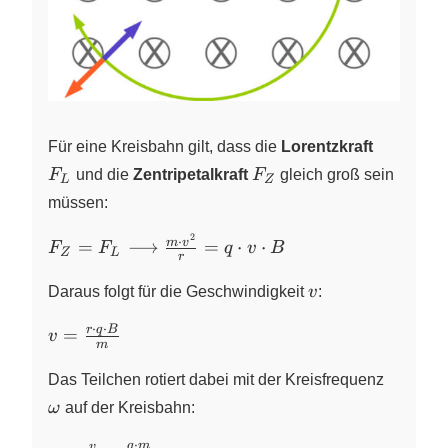
F_L
Für eine Kreisbahn gilt, dass die
Lorentzkraft
F_Z
F
und die
Zentripetalkraft
F
gleich groß sein
L
Z
müssen:
2
F_Z=F_L
⋅
m
v
=
⟶
=
⋅
⋅
F
F
q
v
B
Z
L
r
\longrightarrow
v
\frac{m\cdot
Daraus folgt für die Geschwindigkeit
v
:
v^2}{r}=q
⋅
⋅
v=\frac{r
r
q
B
=
\cdot v \cdot B
v
m
\cdot q
\omega
\cdot B}
Das Teilchen rotiert dabei mit der Kreisfrequenz
{m}
ω
auf der Kreisbahn:
⋅
q
m
v