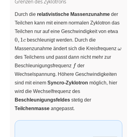
Grenzen des Zyklotrons
Durch die
relativistische Massenzunahme
der
Teilchen kann mit einem normalen Zyklotron das
0,1c
Teilchen nur auf eine Geschwindigkeit von etwa
0
,
1
c
beschleunigt werden. Durch die
\omeg
Massenzunahme ändert sich die Kreisfrequenz
ω
des Teilchens und passt dann nicht mehr zur
f
Beschleunigungsfrequenz
f
der
Wechselspannung. Höhere Geschwindigkeiten
sind mit einem
Syncro-Zyklotron
möglich, hier
wird die Wechselfrequenz des
Beschleunigungsfeldes
stetig der
Teilchenmasse
angepasst.