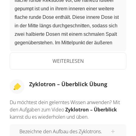
flache runde Keksdose vor, die nahezu luftleer
gepumpt ist und in ihrem inneren einer weitere
flache runde Dose enthält. Diese innere Dose ist
in der Mitte längs durchgeschnitten, sodass sich
zwei halbierte Dosen mit einem schmalen Spalt
gegenüberstehen. Im Mittelpunkt der äußeren
Dose, also genau im Spalt der Inneren, steht so
etwas wie eine kleine Stecknadel mit einem
WEITERLESEN
Kanal, der in ein Loch im Kopf der Stecknadel
mündet. Durch diesen Kanal können wir
Zyklotron – Überblick Übung
geladene Teilchen in die Dose hineinträufeln.
Legen wir eine Spannung zwischen die Hälften
Du möchtest dein gelerntes Wissen anwenden? Mit
der inneren Dose, baut sich am Spalt ein
den Aufgaben zum Video
Zyklotron – Überblick
elektrisches Feld auf, dass unser geladenes
kannst du es wiederholen und üben.
Teilchen in Richtung einer der Dosenhälften
lenken wird. Dann setzen wir diese Anordnung
Bezeichne den Aufbau des Zyklotrons.