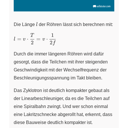
l
Die Länge
l
der Röhren lässt sich berechnen mit:
1
T
l=v\cdot
=
⋅
=
⋅
l
v
v
2
2
\dfrac{T}
f
{2}=v\cdot
Durch die immer längeren Röhren wird dafür
\dfrac{1}
{2f}
gesorgt, dass die Teilchen mit ihrer steigenden
Geschwindigkeit mit der Wechselfrequenz der
Beschleunigungsspannung im Takt bleiben.
Das Zyklotron ist deutlich kompakter gebaut als
der Linearbeschleuniger, da es die Teilchen auf
eine Spiralbahn zwingt. Und wer schon einmal
eine Lakritzschnecke abgerollt hat, erkennt, dass
diese Bauweise deutlich kompakter ist.