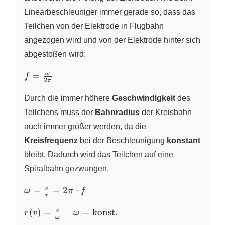
Linearbeschleuniger immer gerade so, dass das
Teilchen von der Elektrode in Flugbahn
angezogen wird und von der Elektrode hinter sich
abgestoßen wird:
f =
ω
=
f
2
π
\frac{\omega}
{2\pi}
Durch die immer höhere
Geschwindigkeit
des
Teilchens muss der
Bahnradius
der Kreisbahn
auch immer größer werden, da die
Kreisfrequenz
bei der Beschleunigung
konstant
bleibt. Dadurch wird das Teilchen auf eine
Spiralbahn gezwungen.
\omega=\frac{v}
v
=
=
2
⋅
ω
π
f
r
{r}=2 \pi \cdot f
r(v)=\frac{v}
v
(
)
=
∣
=
konst.
r
v
ω
ω
{\omega}\quad