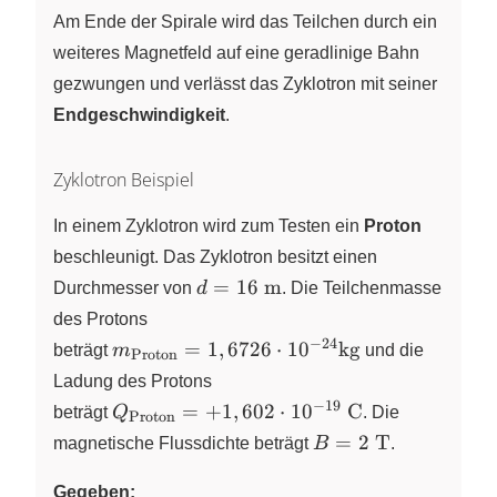
|\omega =
Am Ende der Spirale wird das Teilchen durch ein
\text{konst.}
weiteres Magnetfeld auf eine geradlinige Bahn
gezwungen und verlässt das Zyklotron mit seiner
Endgeschwindigkeit
.
Zyklotron Beispiel
In einem Zyklotron wird zum Testen ein
Proton
beschleunigt. Das Zyklotron besitzt einen
d=16
=
16
m
Durchmesser von
d
. Die Teilchenmasse
\text{
des Protons
m}
−
24
m_\text{Proton}=1,6726 \cdot 10^{−24
=
1
,
6726
⋅
1
0
kg
beträgt
m
und
die
Proton
Ladung des Protons
−
19
Q_\text{Proton}=+1,602 \cdot 10^{−19
=
+
1
,
602
⋅
1
0
C
beträgt
Q
.
Die
Proton
B=2
=
2
T
magnetische Flussdichte beträgt
B
.
\text{
T}
Gegeben: