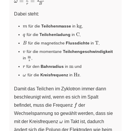
\omega=\frac{v}
=
=
ω
r
B
{r}=\frac{q
\cdot m}{B}
Dabei steht:
m
\text{kg}
kg
für die
Teilchenmasse
in
,
m
q
\text{C}
C
für die
Teilchenladung
in
,
q
B
\text{T}
T
für die magnetische
Flussdichte
in
,
B
v
für die momentane
Teilchengeschwindigkeit
v
m
\frac{\text{m}}
in
,
s
{\text{s}}
r
\text{m}
m
für den
Bahnradius
in
und
r
\omega
\text{Hz}
Hz
für die
Kreisfrequenz
in
.
ω
Damit das Teilchen im Zyklotron immer dann
beschleunigt wird, wenn es sich im Spalt
f
befindet, muss die Frequenz
f
der
Wechselspannung so gewählt werden, dass sie
\omega
mit der Kreisfrequenz
ω
im Takt ist, dadurch
ändert sich die Polung der Elektroden wie beim