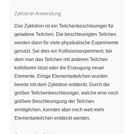
8 \text{m}\\
&=1\,532\,494
Zyklotron Anwendung
\frac{\text{m}}
{\text{s}}\\
Das Zyklotron ist ein Teilchenbeschleuniger für
&=0,0051c
geladene Teilchen. Die beschleunigten Teilchen
\end{aligned}
werden dann für viele physikalische Experimente
genutzt. Sei dies ein Kollisionsexperiment, bei
dem man das Teilchen mit anderen Teilchen
kollidieren lässt oder die Erzeugung neuer
Elemente. Einige Elementarteilchen wurden
bereits mit dem Zyklotron entdeckt. Durch die
großen Teilchenbeschleuniger, welche eine noch
größere Beschleunigung der Teilchen
ermöglichen, konnten aber noch weit mehr
Elementarteilchen entdeckt werden.