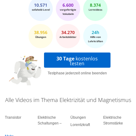
10.571
6.600
8.374
sofaheld-Level
vorgefertigte
Lernvideos
Vokabeln
38.956
34.270
24h
Übungen
Arbeitsblätter
Hilfe von
Lehrkräften
30 Tage
kostenlos
testen
Testphase jederzeit online beenden
Alle Videos im Thema Elektrizität und Magnetismus
Transistor
Elektrische
Übungen
Elektrische
Schaltungen –
Stromstärke
Lorentzkraft