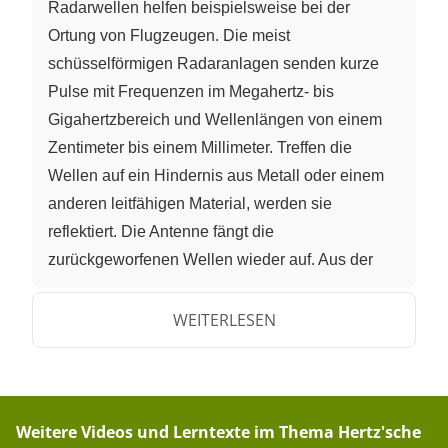
Radarwellen helfen beispielsweise bei der
Ortung von Flugzeugen. Die meist
schüsselförmigen Radaranlagen senden kurze
Pulse mit Frequenzen im Megahertz- bis
Gigahertzbereich und Wellenlängen von einem
Zentimeter bis einem Millimeter. Treffen die
Wellen auf ein Hindernis aus Metall oder einem
anderen leitfähigen Material, werden sie
reflektiert. Die Antenne fängt die
zurückgeworfenen Wellen wieder auf. Aus der
Zeit zwischen Aussenden und Auffangen lässt
sich berechnen, wie weit das reflektierende
WEITERLESEN
Objekt entfernt ist. Mittels Radar beobachten
Forscher aber auch Regengebiete und
Sturmfronten oder kartieren die Oberflächen von
Himmelskörpern. Und auch wenn auf der Straße
Weitere Videos und Lerntexte im Thema
Hertz'sche