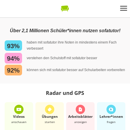
Über 2,1 Millionen Schüler*innen nutzen sofatutor!
haben mit sofatutor ihre Noten in mindestens einem Fach
93%
verbessert
94%
verstehen den Schulstoff mit sofatutor besser
92%
können sich mit sofatutor besser auf Schularbeiten vorbereiten
Radar und GPS
Videos
Übungen
Arbeits­blätter
Lehrer*​innen
anschauen
starten
anzeigen
fragen