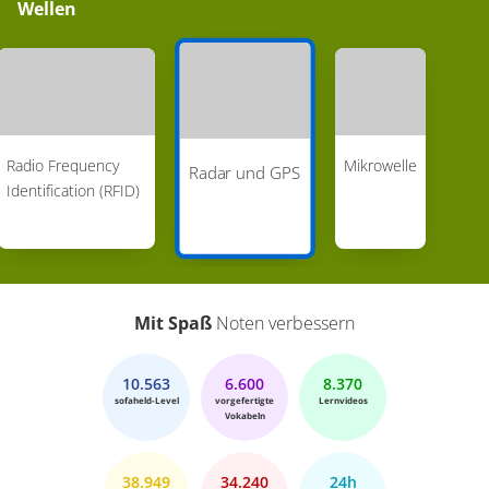
Wellen
Raser geblitzt werden, steckt Radartechnik
dahinter. Die Position eines Objektes oder einer
Person lässt sich auch mit einer anderen
Technologie bestimmen, mit dem Global
Positioning System, kurz GPS. Das GPS basiert
auf Satelliten, die mit kodierten Radiosignalen
Radio Frequency
Mikrowelle
Radar und GPS
Identification (RFID)
ständig ihre aktuelle Position und die genaue
Uhrzeit ausstrahlen. Aus den Signallaufzeiten
können spezielle GPS-Empfänger dann ihre
eigene Position und Geschwindigkeit berechnen.
Ein Blick auf das GPS-Gerät reicht aus, um
Mit Spaß
Noten verbessern
metergenau den augenblicklichen Standort
festzustellen.
10.563
6.600
8.370
sofaheld-Level
vorgefertigte
Lernvideos
Vokabeln
38.949
34.240
24h