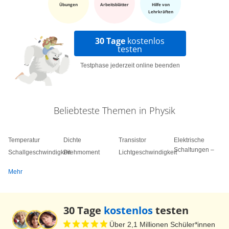
Übungen
Arbeitsblätter
Hilfe von
Lehrkräften
30 Tage
kostenlos
testen
Testphase jederzeit online beenden
Beliebteste Themen in Physik
Temperatur
Dichte
Transistor
Elektrische
Schaltungen –
Schallgeschwindigkeit
Drehmoment
Lichtgeschwindigkeit
Mehr
30 Tage
kostenlos
testen
Über 2,1 Millionen Schüler*innen