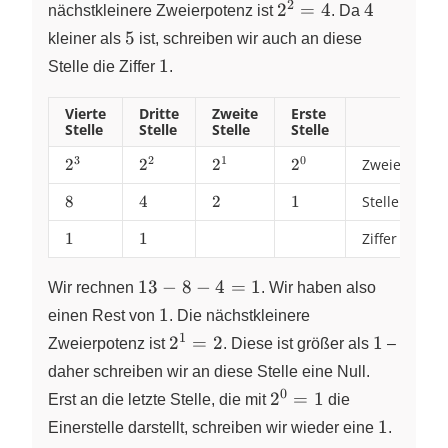
8
2
2^{2}
4
2
=
4
4
nächstkleinere Zweierpotenz ist
. Da
= 4
5
5
kleiner als
ist, schreiben wir auch an diese
1
1
Stelle die Ziffer
.
Vierte
Dritte
Zweite
Erste
Stelle
Stelle
Stelle
Stelle
3
2
1
0
2^{3}
2
2^{2}
2
2^{1}
2
2^{0}
2
Zweierpoten
8
8
4
4
2
2
1
1
Stellenwert
1
1
1
1
Ziffer
13-
13
−
8
−
4
=
1
Wir rechnen
. Wir haben also
8-4
1
1
einen Rest von
. Die nächstkleinere
=
1
2^{1}
1
2
=
2
1
Zweierpotenz ist
. Diese ist größer als
–
1
= 2
daher schreiben wir an diese Stelle eine Null.
0
2^{0}=1
2
=
1
Erst an die letzte Stelle, die mit
die
1
1
Einerstelle darstellt, schreiben wir wieder eine
.