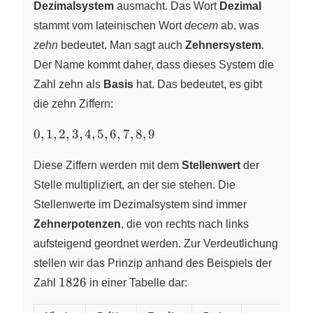
Dezimalsystem
ausmacht. Das Wort
Dezimal
stammt vom lateinischen Wort
decem
ab, was
zehn
bedeutet. Man sagt auch
Zehnersystem
.
Der Name kommt daher, dass dieses System die
Zahl zehn als
Basis
hat. Das bedeutet, es gibt
die zehn Ziffern:
0,1,2,3,4,5,6,7,8,9
0
,
1
,
2
,
3
,
4
,
5
,
6
,
7
,
8
,
9
Diese Ziffern werden mit dem
Stellenwert
der
Stelle multipliziert, an der sie stehen. Die
Stellenwerte im Dezimalsystem sind immer
Zehnerpotenzen
, die von rechts nach links
aufsteigend geordnet werden. Zur Verdeutlichung
stellen wir das Prinzip anhand des Beispiels der
1826
1826
Zahl
in einer Tabelle dar: