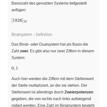
10^{0}
Basiszahl des genutzten Systems tiefgestellt
anfügen:
[1826]_{10}
[
1826
]
10
Binärsystem – Definition
Das Binär- oder Dualsystem hat als Basis die
Zahl
zwei
. Es gibt also nur zwei Ziffern in diesem
System:
0,1
0
,
1
Auch hier werden die Ziffern mit dem Stellenwert
der Stelle multipliziert, an der sie stehen. Der
Stellenwert ist allerdings durch
Zweierpotenzen
gegeben, die von rechts nach links aufsteigend
notiert werden. Eine Zahl im Binärsystem besteht