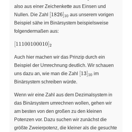
also aus einer Zeichenkette aus Einsen und
[1826]_{10}
[
1826
]
Nullen. Die Zahl
aus unserem vorigen
10
Beispiel sähe im Binärsystem beispielsweise
folgendermaßen aus:
[11100100010]_{2}
[
11100100010
]
2
Auch hier machen wir das Prinzip durch ein
Beispiel der Umrechnung deutlich. Wir schauen
[13]_{10}
[
13
]
uns dazu an, wie man die Zahl
im
10
Binärsystem schreiben würde.
Wenn wir eine Zahl aus dem Dezimalsystem in
das Binärsystem umrechnen wollen, gehen wir
am besten von den großen zu den kleinen
Potenzen vor. Dazu suchen wir zunächst die
größte Zweierpotenz, die kleiner als die gesuchte