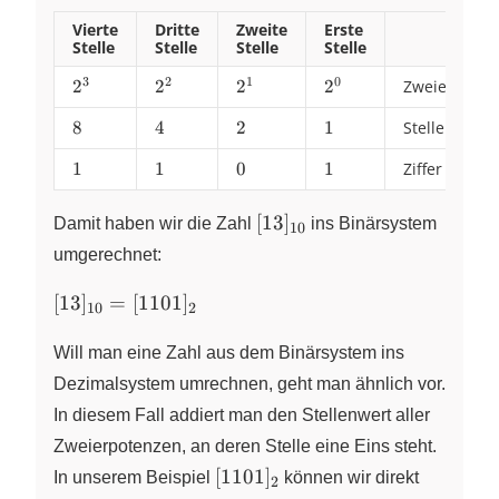
Vierte
Dritte
Zweite
Erste
Stelle
Stelle
Stelle
Stelle
3
2
1
0
2^{3}
2
2^{2}
2
2^{1}
2
2^{0}
2
Zweierpoten
8
8
4
4
2
2
1
1
Stellenwert
1
1
1
1
0
0
1
1
Ziffer
[13]_{10}
[
13
]
Damit haben wir die Zahl
ins Binärsystem
10
umgerechnet:
[13]_{10}
[
13
]
=
[
1101
]
10
2
=
[1101]_{2}
Will man eine Zahl aus dem Binärsystem ins
Dezimalsystem umrechnen, geht man ähnlich vor.
In diesem Fall addiert man den Stellenwert aller
Zweierpotenzen, an deren Stelle eine Eins steht.
[1101]_{2}
[
1101
]
In unserem Beispiel
können wir direkt
2