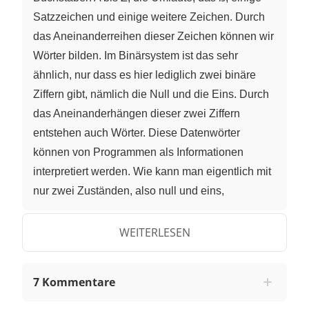
Satzzeichen und einige weitere Zeichen. Durch
das Aneinanderreihen dieser Zeichen können wir
Wörter bilden. Im Binärsystem ist das sehr
ähnlich, nur dass es hier lediglich zwei binäre
Ziffern gibt, nämlich die Null und die Eins. Durch
das Aneinanderhängen dieser zwei Ziffern
entstehen auch Wörter. Diese Datenwörter
können von Programmen als Informationen
interpretiert werden. Wie kann man eigentlich mit
nur zwei Zuständen, also null und eins,
Informationen codieren? Schauen wir uns das
mal bei Zahlen an. Das Binärsystem ist ein
WEITERLESEN
Dualsystem. Das ist ein Zahlensystem mit der
Basiszahl zwei. Die Darstellung ganzer Zahlen
7 Kommentare
erfolgt hier im Stellenwertsystem. Sehen wir uns
doch hier mal die Stellenwerttafel an. Die