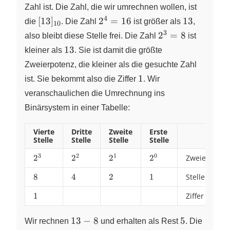
Zahl ist. Die Zahl, die wir umrechnen wollen, ist
4
[13]_{10}
2^{4}
13
[
13
]
2
=
16
13
die
. Die Zahl
ist größer als
,
10
= 16
3
2^{3}
2
=
8
also bleibt diese Stelle frei. Die Zahl
ist
= 8
13
13
kleiner als
. Sie ist damit die größte
Zweierpotenz, die kleiner als die gesuchte Zahl
1
1
ist. Sie bekommt also die Ziffer
. Wir
veranschaulichen die Umrechnung ins
Binärsystem in einer Tabelle:
Vierte
Dritte
Zweite
Erste
Stelle
Stelle
Stelle
Stelle
3
2
1
0
2^{3}
2
2^{2}
2
2^{1}
2
2^{0}
2
Zweierpoten
8
8
4
4
2
2
1
1
Stellenwert
1
1
Ziffer
13-
5
13
−
8
5
Wir rechnen
und erhalten als Rest
. Die