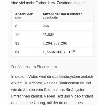
sind viel mehr Farben bzw. Zustände möglich:
Anzahl der
Anzahl der darstellbaren
Bits
Zustände
8
8
256
256
16
16
65.536
65.536
32
32
4.294.967.296
4.294.967.296
19
64
64
1,844674407
1
,
844674407
⋅
1
0
\cdot
10^{19}
Das Video zum Binärsystem
In diesem Video wird dir das Binärsystem einfach
erklärt. Du erfährst, was das Binärsystem ist und
wie du Zahlen vom Dezimal- ins Binärsystem
umrechnen kannst. Neben Text und Video findest
du auch eine Übung, mit der du dein neues