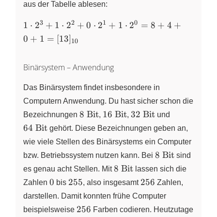
aus der Tabelle ablesen:
3
2
1
0
1 \cdot
1
⋅
2
+
1
⋅
2
+
0
⋅
2
+
1
⋅
2
=
8
+
4
+
2^{3} +
0
+
1
=
[
13
]
10
1 \cdot
2^{2} +
Binärsystem – Anwendung
0\cdot
2^{1} +
Das Binärsystem findet insbesondere in
1 \cdot
2^{0} =
Computern Anwendung. Du hast sicher schon die
8 + 4 + 0
8~\text{Bit}
16~\text{Bit}
32~\text{Bit}
64~\text{B
8
Bit
16
Bit
32
Bit
Bezeichnungen
,
,
und
+ 1 =
64
Bit
gehört. Diese Bezeichnungen geben an,
[13]_{10}
wie viele Stellen des Binärsystems ein Computer
8~\text{Bit}
8
Bit
bzw. Betriebssystem nutzen kann. Bei
sind
8~\text{Bit}
8
Bit
es genau acht Stellen. Mit
lassen sich die
0
255
256
0
255
256
Zahlen
bis
, also insgesamt
Zahlen,
darstellen. Damit konnten frühe Computer
256
256
beispielsweise
Farben codieren. Heutzutage