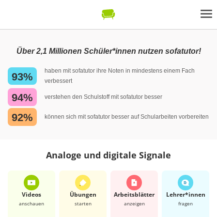
Über 2,1 Millionen Schüler*innen nutzen sofatutor!
haben mit sofatutor ihre Noten in mindestens einem Fach
93%
verbessert
94%
verstehen den Schulstoff mit sofatutor besser
92%
können sich mit sofatutor besser auf Schularbeiten vorbereiten
Analoge und digitale Signale
Videos
Übungen
Arbeits­blätter
Lehrer*​innen
anschauen
starten
anzeigen
fragen