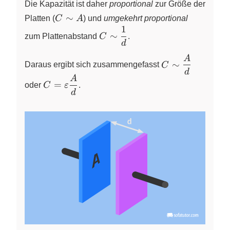
Die Kapazität ist daher
proportional
zur Größe der
C\sim
∼
Platten (
C
A
) und
umgekehrt proportional
A
1
C\sim
∼
zum Plattenabstand
C
.
\dfrac{1}
d
{d}
A
C\sim
∼
Daraus ergibt sich zusammengefasst
C
\dfrac{A}
d
A
C=\varepsilon
{d}
=
oder
C
ε
.
\dfrac{A}{d}
d