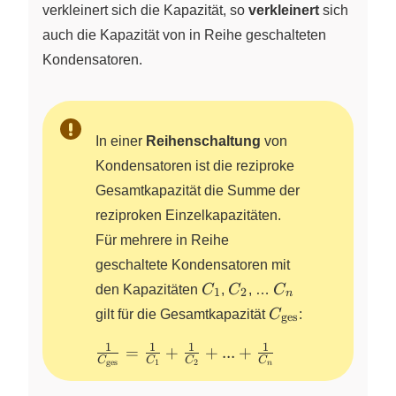
verkleinert sich die Kapazität, so
verkleinert
sich
auch die Kapazität von in Reihe geschalteten
Kondensatoren.
In einer
Reihenschaltung
von
Kondensatoren ist die reziproke
Gesamtkapazität die Summe der
reziproken Einzelkapazitäten.
Für mehrere in Reihe
geschaltete Kondensatoren mit
C_1
C_2
C_n
den Kapazitäten
C
,
C
, …
C
1
2
n
C_{\text{ges}}
gilt für die Gesamtkapazität
C
:
ges
1
1
1
1
\frac{1}
=
+
+
...
+
C
C
C
C
ges
1
2
n
{C_{\text{ges}}}=\frac{1}
{ C_1}+\frac{1}