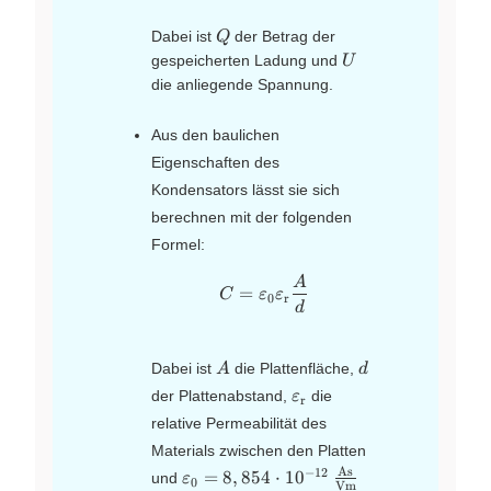
Q
Dabei ist
der Betrag der
Q
U
gespeicherten Ladung und
U
die anliegende Spannung.
Aus den baulichen
Eigenschaften des
Kondensators lässt sie sich
berechnen mit der folgenden
Formel:
A
C=\varepsilon_{0}\vareps
=
C
ε
ε
0
r
d
A
d
Dabei ist
die Plattenfläche,
A
d
\varepsilon_\text{r}
der Plattenabstand,
die
ε
r
relative Permeabilität des
Materials zwischen den Platten
As
−
12
\varepsilon_{0}=8,854 \cdot 10^{-
=
8
,
854
⋅
1
0
und
ε
0
Vm