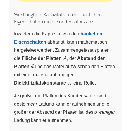
Wie hängt die Kapazität von den baulichen
Eigenschaften eines Kondensators ab?
Inwiefern die Kapazität von den
baulichen
Eigenschaften
abhängt, kann mathematisch
hergeleitet werden. Zusammengefasst spielen
A
die
Fläche der Platten
A
, der
Abstand der
d
Platten
d
und das Material zwischen den Platten
mit einer materialabhängigen
\varepsilon_{r}
Dielektrizitätskonstante
ε
eine Rolle.
r
Je größer die Platten des Kondensators sind,
desto
mehr
Ladung kann er aufnehmen und je
größer der Abstand der Platten ist, desto
weniger
Ladung kann er aufnehmen.