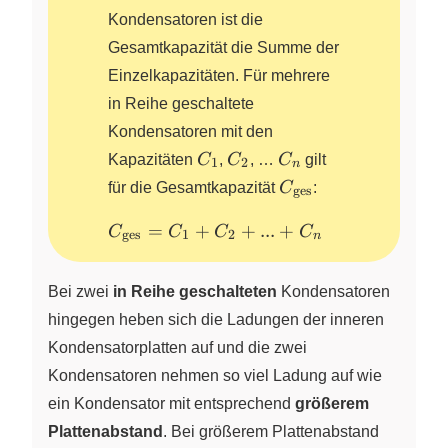
Kondensatoren ist die
Gesamtkapazität die Summe der
Einzelkapazitäten. Für mehrere
in Reihe geschaltete
Kondensatoren mit den
C_1
C_2
C_n
Kapazitäten
C
,
C
, …
C
gilt
1
2
n
C_{\text{ges}}
für die Gesamtkapazität
C
:
ges
C_{\text{ges}}=
=
+
+
...
+
C
C
C
C
ges
1
2
n
C_1+C_2+...+C_n
Bei zwei
in Reihe geschalteten
Kondensatoren
hingegen heben sich die Ladungen der inneren
Kondensatorplatten auf und die zwei
Kondensatoren nehmen so viel Ladung auf wie
ein Kondensator mit entsprechend
größerem
Plattenabstand
. Bei größerem Plattenabstand