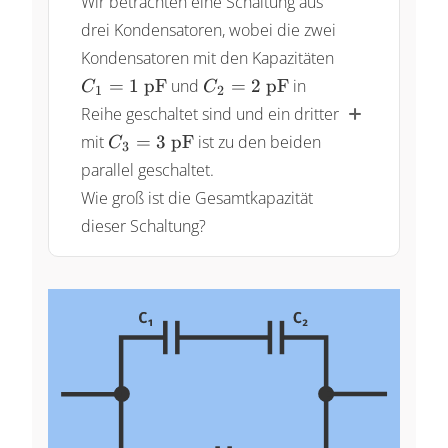
Wir betrachten eine Schaltung aus
drei Kondensatoren, wobei die zwei
C_1=
Kondensatoren mit den Kapazitäten
\pu{1
C_2=
=
1
pF
und
=
2
pF
in
C
C
1
2
pF}
\pu{2
Reihe geschaltet sind und ein dritter
pF}
C_3=
mit
=
3
pF
ist zu den beiden
C
3
\pu{3
parallel geschaltet.
pF}
Wie groß ist die Gesamtkapazität
dieser Schaltung?