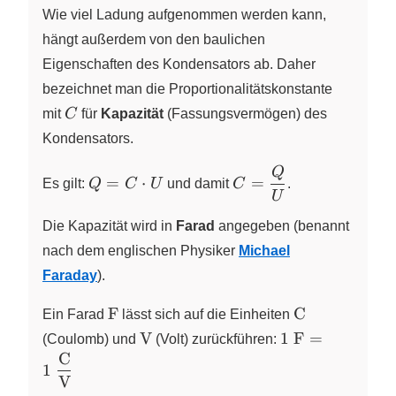
Wie viel Ladung aufgenommen werden kann,
hängt außerdem von den baulichen
Eigenschaften des Kondensators ab. Daher
bezeichnet man die Proportionalitätskonstante
C
mit
C
für
Kapazität
(Fassungsvermögen) des
Kondensators.
Q
Q=C\cdot
C=\dfrac{Q}
=
⋅
=
Es gilt:
Q
C
U
und damit
C
.
U
{U}
U
Die Kapazität wird in
Farad
angegeben (benannt
nach dem englischen Physiker
Michael
Faraday
).
\pu{F}
\pu{C}
F
C
Ein Farad
lässt sich auf die Einheiten
\pu{V}
\pu{1 F}=
V
1
F
=
(Coulomb) und
(Volt) zurückführen:
\pu{1
C
1
\dfrac{\pu{C}
V