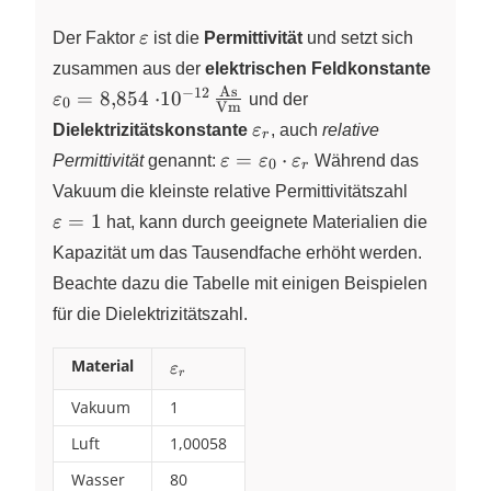
\varepsilon
Der Faktor
ε
ist die
Permittivität
und setzt sich
\vare
zusammen aus der
elektrischen Feldkonstante
\cdot 
As
−
12
=
8
,
854
⋅
1
0
ε
und der
0
Vm
{Vm}
\varepsilon_r
Dielektrizitätskonstante
ε
, auch
relative
r
\varepsilon=\varepsilon_0\c
=
⋅
Permittivität
genannt:
ε
ε
ε
Während das
0
r
\varepsilon_r
\varepsi
Vakuum die kleinste relative Permittivitätszahl
=
1
ε
hat, kann durch geeignete Materialien die
Kapazität um das Tausendfache erhöht werden.
Beachte dazu die Tabelle mit einigen Beispielen
für die Dielektrizitätszahl.
Material
\varepsilon_r
ε
r
Vakuum
1
Luft
1,00058
Wasser
80