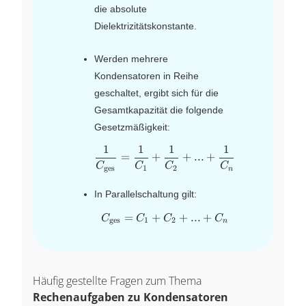
die absolute
Dielektrizitätskonstante.
Werden mehrere
Kondensatoren in Reihe
geschaltet, ergibt sich für die
Gesamtkapazität die folgende
Gesetzmäßigkeit:
1
1
1
1
\dfrac{1}{C_{\text{ges}
=
+
+
...
+
C
C
C
C
ges
1
2
n
In Parallelschaltung gilt:
=
+
C_{\text{ges}}= C_1+C_
+
...
+
C
C
C
C
ges
1
2
n
Häufig gestellte Fragen zum Thema
Rechenaufgaben zu Kondensatoren