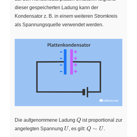
dieser gespeicherten Ladung kann der
Kondensator z. B. in einem weiteren Stromkreis
als Spannungsquelle verwendet werden.
Q
Die aufgenommene Ladung
Q
ist proportional zur
U
Q\sim
∼
angelegten Spannung
U
, es gilt:
Q
U
.
U