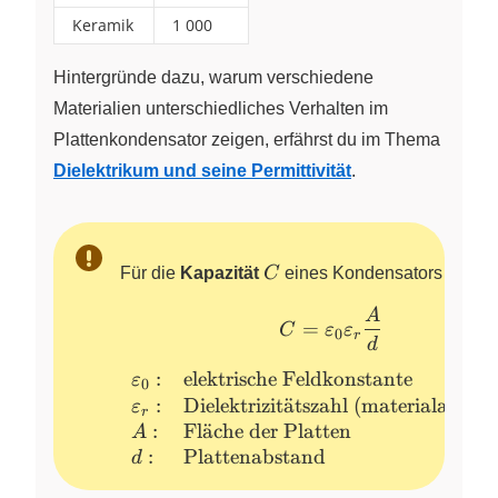
Keramik
1 000
Hintergründe dazu, warum verschiedene
Materialien unterschiedliches Verhalten im
Plattenkondensator zeigen, erfährst du im Thema
Dielektrikum und seine Permittivität
.
C
Für die
Kapazität
C
eines Kondensators gilt:
A
C=\varepsilon_0 
=
C
ε
ε
0
r
d
:
elektrische Feldkonstante
\begin{array}{ll}
ε
0
:
Dielektrizit
a
¨
tszahl (materialabh
a
¨
n
\varepsilon_0: &
ε
r
:
Fl
a
¨
che der Platten
\text{elektrische
A
:
Plattenabstand
Feldkonstante}\\
d
\varepsilon_r: &