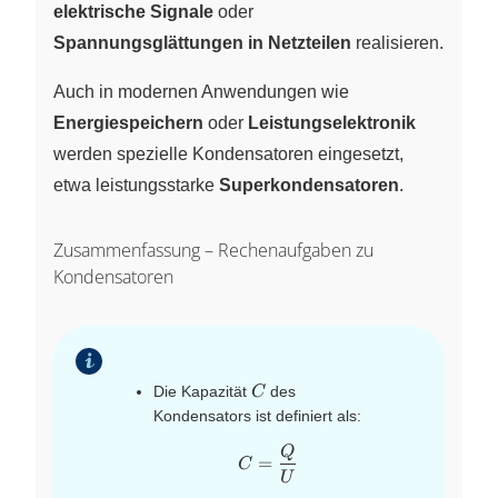
elektrische Signale
oder
Spannungsglättungen in Netzteilen
realisieren.
Auch in modernen Anwendungen wie
Energiespeichern
oder
Leistungselektronik
werden spezielle Kondensatoren eingesetzt,
etwa leistungsstarke
Superkondensatoren
.
Zusammenfassung – Rechenaufgaben zu
Kondensatoren
C
Die Kapazität
des
C
Kondensators ist definiert als:
Q
C=\dfrac{Q}{U}
=
C
U