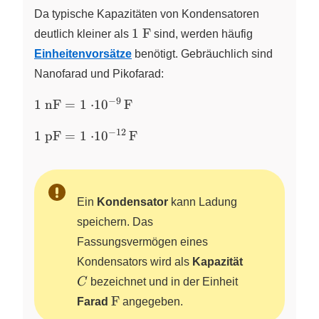
{\pu{V}}}
Da typische Kapazitäten von Kondensatoren
\pu{1
1
F
deutlich kleiner als
sind, werden häufig
F}
Einheitenvorsätze
benötigt. Gebräuchlich sind
Nanofarad und Pikofarad:
−
9
\pu{1
1
nF
=
1
⋅
1
0
F
nF}=
−
12
\pu{1
\pu{1\cdot
1
pF
=
1
⋅
1
0
F
pF}=\pu{1\cdot
10^{-9} F}
10^{-12} F}
Ein
Kondensator
kann Ladung
speichern. Das
Fassungsvermögen eines
Kondensators wird als
Kapazität
C
C
bezeichnet und in der Einheit
\pu{F}
F
Farad
angegeben.