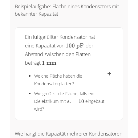
\text{Dielektrizitätszahl
Beispielaufgabe: Fläche eines Kondensators mit
(materialabhängig)}\\
bekannter Kapazität
A: & \text{Fläche der
Platten}\\ d: &
\text{Plattenabstand}\\
Ein luftgefüllter Kondensator hat
\end{array}
\pu{100
eine Kapazität von
100
pF
, der
pF}
Abstand zwischen den Platten
\pu{1
beträgt
1
mm
.
mm}
Welche Fläche haben die
Kondensatorplatten?
Wie groß ist die Fläche, falls ein
\varepsilon_r=10
Dielektrikum mit
=
10
eingebaut
ε
r
wird?
Wie hängt die Kapazität mehrerer Kondensatoren