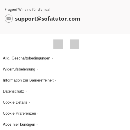
sehen wir, dass der Zeiger der Stromstärke um
Fragen? Wir sind für dich da!
Pi/2 dem Zeiger der Spannung vorauseilt. Und
support@sofatutor.com
das ist genau das, was wir auch im Stromstärke
Spannung Zeit Diagramm sehen. Die
Stromstärke eilt also der Spannungskurve um
eine Viertelperiode, also Pi/2 voraus. Und im
Folgenden wollen wir uns der mathematischen
Allg. Geschäftsbedingungen ›
Beschreibung dieses Verhaltens widmen. Ja, wir
Widerrufsbelehrung ›
wollen uns jetzt also dem mathematischen
Verlauf von Spannung, Stromstärke im
Information zur Barrierefreiheit ›
Wechselstromkreis widmen, natürlich aus
Datenschutz ›
mathematischer Sicht. Ja, zur Berechnung des
Wechselstromwiderstandes unseres
Cookie Details ›
Stromkreises mit Kondensator gehen wir von
Cookie Präferenzen ›
einer bekannten Beziehung aus, nämlich Ladung
Abos hier kündigen ›
= Kapazität
Spannung. Und da wir es hier mit