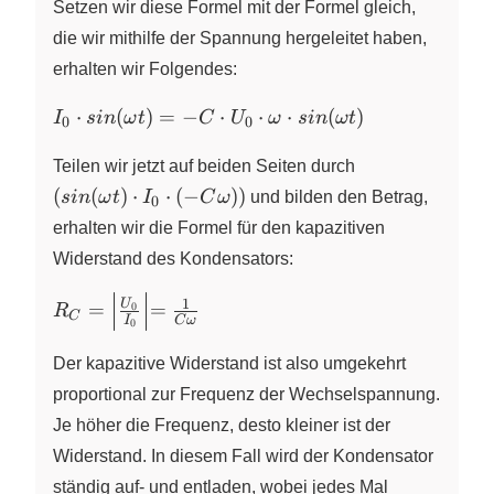
t)
Setzen wir diese Formel mit der Formel gleich,
die wir mithilfe der Spannung hergeleitet haben,
erhalten wir Folgendes:
I_0 \cdot
⋅
(
)
=
−
⋅
⋅
⋅
(
)
I
s
in
ω
t
C
U
ω
s
in
ω
t
0
0
sin(\omega
(sin(\omega
t) = -C
Teilen wir jetzt auf beiden Seiten durch
t) \cdot I_0
\cdot
(
(
)
⋅
⋅
(
−
))
s
in
ω
t
I
C
ω
und bilden den Betrag,
0
\cdot (-C
U_{0}
erhalten wir die Formel für den kapazitiven
\omega))
\cdot
Widerstand des Kondensators:
\omega
\cdot
R_C =
1
U
=
=
0
R
sin(\omega
C
I
C
ω
0
\Bigl|
t)
\frac{U_0}
Der kapazitive Widerstand ist also umgekehrt
{I_0}
proportional zur Frequenz der Wechselspannung.
\Bigl| =
Je höher die Frequenz, desto kleiner ist der
\frac{1}{C
\omega}
Widerstand. In diesem Fall wird der Kondensator
ständig auf- und entladen, wobei jedes Mal