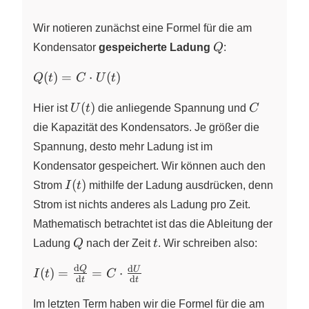
Wir notieren zunächst eine Formel für die am
Q
Kondensator
gespeicherte Ladung
Q
:
Q(t)
(
)
=
⋅
(
)
Q
t
C
U
t
= C
U(t)
C
\cdot
(
)
Hier ist
U
t
die anliegende Spannung und
C
U(t)
die Kapazität des Kondensators. Je größer die
Spannung, desto mehr Ladung ist im
Kondensator gespeichert. Wir können auch den
I(t)
(
)
Strom
I
t
mithilfe der Ladung ausdrücken, denn
Strom ist nichts anderes als Ladung pro Zeit.
Mathematisch betrachtet ist das die Ableitung der
Q
t
Ladung
Q
nach der Zeit
t
. Wir schreiben also:
d
d
I(t) =
Q
U
(
)
=
=
⋅
I
t
C
d
d
t
t
\frac{\text{d}Q}
{\text{d}t} = C
Im letzten Term haben wir die Formel für die am