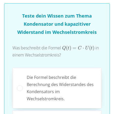
Teste dein Wissen zum Thema
Kondensator und kapazitiver
Widerstand im Wechselstromkreis
Q(t)
Was beschreibt die Formel
(
)
=
⋅
(
)
in
Q
t
C
U
t
= C
einem Wechselstromkreis?
\cdot
U(t)
Die Formel beschreibt die
Berechnung des Widerstandes des
Kondensators im
Wechselstromkreis.