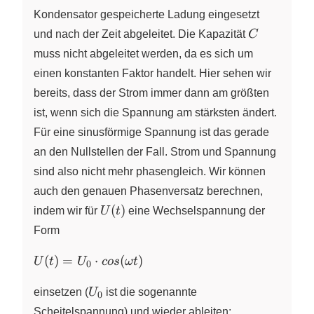
\cdot
Kondensator gespeicherte Ladung eingesetzt
\frac{\text{d}U}
C
und nach der Zeit abgeleitet. Die Kapazität
C
{\text{d}t}
muss nicht abgeleitet werden, da es sich um
einen konstanten Faktor handelt. Hier sehen wir
bereits, dass der Strom immer dann am größten
ist, wenn sich die Spannung am stärksten ändert.
Für eine sinusförmige Spannung ist das gerade
an den Nullstellen der Fall. Strom und Spannung
sind also nicht mehr phasengleich. Wir können
auch den genauen Phasenversatz berechnen,
U(t)
(
)
indem wir für
U
t
eine Wechselspannung der
Form
U(t) = U_0
(
)
=
⋅
(
)
U
t
U
cos
ω
t
0
\cdot
U_0
cos(\omega
einsetzen (
U
ist die sogenannte
0
t)
Scheitelspannung) und wieder ableiten: