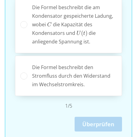
Die Formel beschreibt die am
Kondensator gespeicherte Ladung,
C
wobei
die Kapazität des
C
U(t)
Kondensators und
(
)
die
U
t
anliegende Spannung ist.
Die Formel beschreibt den
Stromfluss durch den Widerstand
im Wechselstromkreis.
1/5
Überprüfen