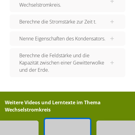
Wechselstromkreis.
Verlauf sehen wir das Zeigerdiagramm für U(t)
und I(t). Wir sehen zwei Zeiger, einen für U und
Berechne die Stromstärke zur Zeit t.
einen für I. Die Länge der Zeiger entspricht den
jeweiligen Scheitelwerten. Die Zeiger drehen
Nenne Eigenschaften des Kondensators.
sich im mathematisch positiven Sinn und aus der
Zeigerstellung kann der jeweilige Momentanwert
Berechne die Feldstärke und die
als Projektion auf die U- bzw. I Achse abgelesen
Kapazität zwischen einer Gewitterwolke
werden. Soweit eine knappe Wiederholung der
und der Erde.
mathematischen Beschreibung von Größen im
Wechselstromkreis. Ja, wir betrachten nun einen
Wechselstromkreis mit einer
Wechselspannungsquelle und einem
Weitere Videos und Lerntexte im Thema
Kondensator und wieder zwei Messgeräten für
Wechselstromkreis
Spannung und Stromstärke. Beachte übrigens,
dass der Widerstand eines Kondensators im
Wechselstromkreis als kapazitiver Widerstand