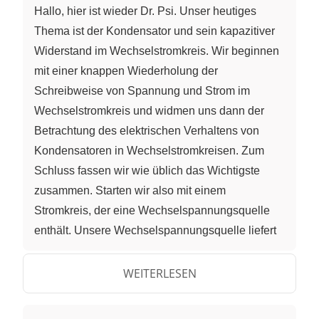
Hallo, hier ist wieder Dr. Psi. Unser heutiges
Thema ist der Kondensator und sein kapazitiver
Widerstand im Wechselstromkreis. Wir beginnen
mit einer knappen Wiederholung der
Schreibweise von Spannung und Strom im
Wechselstromkreis und widmen uns dann der
Betrachtung des elektrischen Verhaltens von
Kondensatoren in Wechselstromkreisen. Zum
Schluss fassen wir wie üblich das Wichtigste
zusammen. Starten wir also mit einem
Stromkreis, der eine Wechselspannungsquelle
enthält. Unsere Wechselspannungsquelle liefert
eine sinusförmige Wechselspannung, die zum
Beispiel durch U(t)=U
sin(Omega
t) geschrieben
WEITERLESEN
0
werden kann. Dabei ist U
der Maximal- oder
0
Scheitelwert der Spannung. Wir sehen den