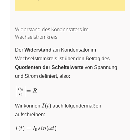
Widerstand des Kondensators im
Wechselstromkreis
Der
Widerstand
am Kondensator im
Wechselstromkreis ist über den Betrag des
Quotienten der Scheitelwerte
von Spannung
und Strom definiert, also:
\Bigl|
U
=
0
R
I
0
\frac{U_0}
{I_0}
I(t)
(
)
Wir können
I
t
auch folgendermaßen
\Bigl| = R
aufschreiben:
I(t) = I_0
(
)
=
(
)
I
t
I
s
in
ω
t
0
sin(\omega