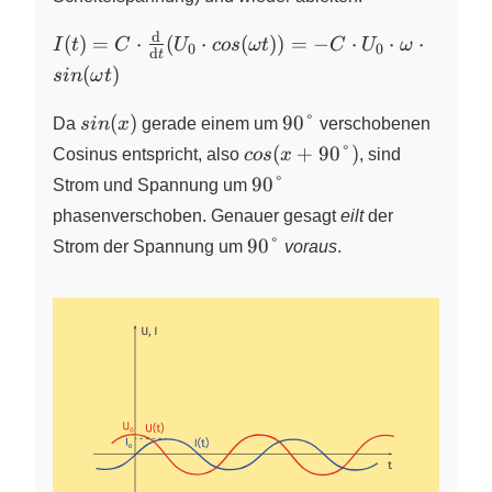
d
I(t) = C \cdot
(
)
=
⋅
(
⋅
(
))
=
−
⋅
⋅
⋅
I
t
C
U
cos
ω
t
C
U
ω
0
0
d
t
\frac{\text{d}}
(
)
s
in
ω
t
{\text{d}t}
(U_0 \cdot
sin(x)
90°
(
)
90°
Da
s
in
x
gerade einem um
verschobenen
cos(\omega t))
cos(x+90°)
(
+
90°
)
Cosinus entspricht, also
cos
x
, sind
= -C \cdot
90°
90°
Strom und Spannung um
U_{0} \cdot
\omega \cdot
phasenverschoben. Genauer gesagt
eilt
der
sin(\omega t)
90°
90°
Strom der Spannung um
voraus
.