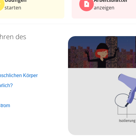
Übungen
Arbeits­blätter
starten
anzeigen
hren des
nschlichen Körper
rlich?
Strom