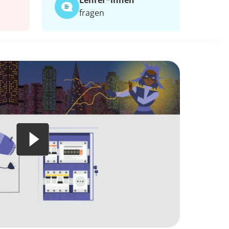
Lehrer*​innen
fragen