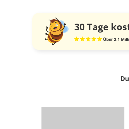
30 Tage
kos
Über 2,1 Mil
Du