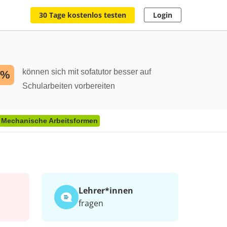
30 Tage kostenlos testen
Login
können sich mit sofatutor besser auf
2%
Schularbeiten vorbereiten
Mechanische Arbeitsformen
n
Lehrer*​innen
fragen