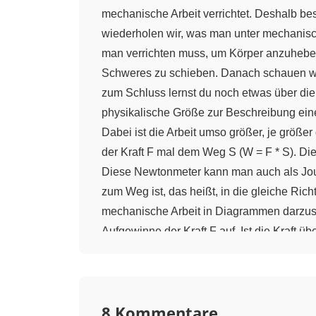
mechanische Arbeit verrichtet. Deshalb b
wiederholen wir, was man unter mechanische
man verrichten muss, um Körper anzuheben
Schweres zu schieben. Danach schauen wir
zum Schluss lernst du noch etwas über die 
physikalische Größe zur Beschreibung eine
Dabei ist die Arbeit umso größer, je größer
der Kraft F mal dem Weg S (W = F * S). Die
Diese Newtonmeter kann man auch als Joule 
zum Weg ist, das heißt, in die gleiche Rich
mechanische Arbeit in Diagrammen darzust
Aufgewinne der Kraft F auf. Ist die Kraft 
ist gleich der Fläche oder der Kurve im We
Wiederholung schauen wir uns jetzt untersc
verrichtet, wenn ein Körper entgegen der R
8 Kommentare
um den Betrag DELTA S angehoben wird. Di