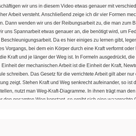
eschäftigen wir uns in diesem Video etwas genauer mit versch
r Arbeit versteht. Anschließend zeige ich dir vier Formen mech
. Dann wenden wir uns der Reibungsarbeit zu, die man zum Be
 uns Spannarbeit etwas genauer an, die benötigt wird, um Fed
Beschleunigungsarbeit. Da es hier einiges zu lernen gibt, legen 
s Vorgangs, bei dem ein Körper durch eine Kraft verformt ode
 die Kraft und je länger der Weg ist. In Formeln ausgedrückt, die
 Einheit der mechanischen Arbeit ist die Einheit der Kraft, Newt
schreiben. Das Gesetz für die verrichtete Arbeit gilt aber nur 
tung zeigt. Stehen Kraft und Weg senkrecht aufeinander, so ist di
ellen, nutzt man Weg-Kraft-Diagramme. In ihnen trägt man de
über den gesamten Weg konstant, so ergibt sich eine waagrechte
g-Kraft-Diagramm. In diesem Fall ist das ein einfaches Rechteck
hiedliche Formen der mechanischen Arbeit an. Als Erstes betra
ichtung seiner Gewichtskraft bewegt wird. Das ist zum Beispiel
e aufgewendete Kraft FS ist aber gleich der Gewichtskraft FG 