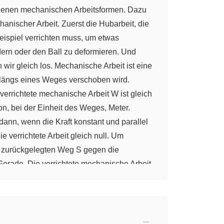
iedenen mechanischen Arbeitsformen. Dazu
anischer Arbeit. Zuerst die Hubarbeit, die
ispiel verrichten muss, um etwas
ern oder den Ball zu deformieren. Und
wir gleich los. Mechanische Arbeit ist eine
r längs eines Weges verschoben wird.
 verrichtete mechanische Arbeit W ist gleich
on, bei der Einheit des Weges, Meter.
dann, wenn die Kraft konstant und parallel
e verrichtete Arbeit gleich null. Um
n zurückgelegten Weg S gegen die
 Gerade. Die verrichtete mechanische Arbeit
 mit der Fläche F * S. Nach dieser kurzen
chten wir die Hubarbeit. Sie wird
 der Fall, wenn ein Gewicht über eine Rolle
(FS = FG). FG ist gleich dem Gewicht des