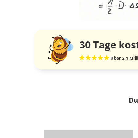
30 Tage
kos
Über 2,1 Mil
Du