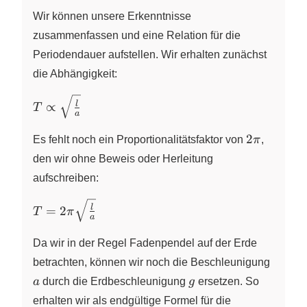
Wir können unsere Erkenntnisse
zusammenfassen und eine Relation für die
Periodendauer aufstellen. Wir erhalten zunächst
die Abhängigkeit:
T
l
∝
T
a
\propto
\sqrt{
2
2
Es fehlt noch ein Proportionalitätsfaktor von
π
,
\frac{ l
\pi
den wir ohne Beweis oder Herleitung
}{ a } }
aufschreiben:
T =
l
=
2
T
π
a
2\pi
\sqrt{
Da wir in der Regel Fadenpendel auf der Erde
\frac{
a
betrachten, können wir noch die Beschleunigung
l }{ a
g
a
durch die Erdbeschleunigung
g
ersetzen. So
} }
erhalten wir als endgültige Formel für die