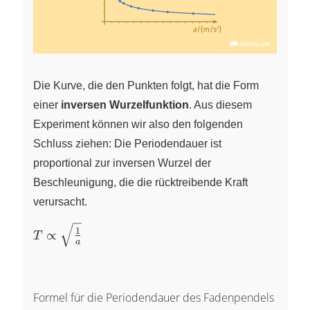
Die Kurve, die den Punkten folgt, hat die Form
einer
inversen Wurzelfunktion
. Aus diesem
Experiment können wir also den folgenden
Schluss ziehen: Die Periodendauer ist
proportional zur inversen Wurzel der
Beschleunigung, die die rücktreibende Kraft
verursacht.
T
1
∝
T
a
\propto
\sqrt{
\frac{1}
{a} }
Formel für die Periodendauer des Fadenpendels