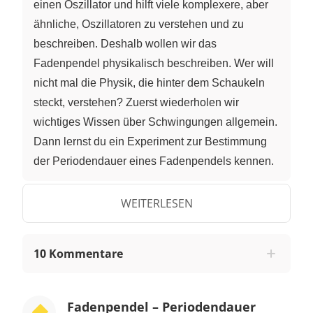
einen Oszillator und hilft viele komplexere, aber
ähnliche, Oszillatoren zu verstehen und zu
beschreiben. Deshalb wollen wir das
Fadenpendel physikalisch beschreiben. Wer will
nicht mal die Physik, die hinter dem Schaukeln
steckt, verstehen? Zuerst wiederholen wir
wichtiges Wissen über Schwingungen allgemein.
Dann lernst du ein Experiment zur Bestimmung
der Periodendauer eines Fadenpendels kennen.
Schließlich erfährst du, wie dieses Experiment
genutzt wird, um die Abhängigkeiten der
WEITERLESEN
Periodendauer von anderen physikalischen
Größen zu testen. Zuerst rufen wir uns das
10 Kommentare
Wissen über Schwingungen in Erinnerung. Hier
nochmal die Definition: Eine Schwingung ist eine
zeitlich periodische Bewegung eines Oszillators
Fadenpendel – Periodendauer