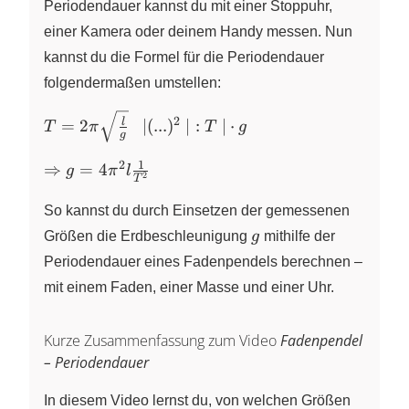
Periodendauer kannst du mit einer Stoppuhr,
einer Kamera oder deinem Handy messen. Nun
kannst du die Formel für die Periodendauer
folgendermaßen umstellen:
T =
2
l
=
2
∣
(
...
)
∣
:
∣
⋅
T
π
T
g
g
2\pi
\sqrt{
1
2
\Rightarrow
⇒
=
4
g
π
l
2
T
\frac{ l
g = 4
}{ g } }
\pi^{2} l
So kannst du durch Einsetzen der gemessenen
~ ~ ~ |
\frac{1}
g
Größen die Erdbeschleunigung
g
mithilfe der
(...)^{2}
{T^{2}}
Periodendauer eines Fadenpendels berechnen –
~ |:T ~
|\cdot g
mit einem Faden, einer Masse und einer Uhr.
Kurze Zusammenfassung zum Video
Fadenpendel
– Periodendauer
In diesem Video lernst du, von welchen Größen