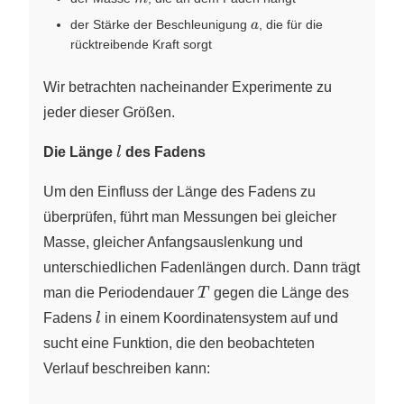
a
der Stärke der Beschleunigung
, die für die
a
rücktreibende Kraft sorgt
Wir betrachten nacheinander Experimente zu
jeder dieser Größen.
l
Die Länge
l
des Fadens
Um den Einfluss der Länge des Fadens zu
überprüfen, führt man Messungen bei gleicher
Masse, gleicher Anfangsauslenkung und
unterschiedlichen Fadenlängen durch. Dann trägt
T
man die Periodendauer
T
gegen die Länge des
l
Fadens
l
in einem Koordinatensystem auf und
sucht eine Funktion, die den beobachteten
Verlauf beschreiben kann: