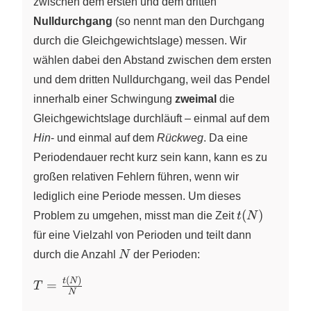
zwischen dem ersten und dem dritten
Nulldurchgang
(so nennt man den Durchgang
durch die Gleichgewichtslage) messen. Wir
wählen dabei den Abstand zwischen dem ersten
und dem dritten Nulldurchgang, weil das Pendel
innerhalb einer Schwingung
zweimal
die
Gleichgewichtslage durchläuft – einmal auf dem
Hin
- und einmal auf dem
Rückweg
. Da eine
Periodendauer recht kurz sein kann, kann es zu
großen relativen Fehlern führen, wenn wir
lediglich eine Periode messen. Um dieses
t(N)
(
)
Problem zu umgehen, misst man die Zeit
t
N
für eine Vielzahl von Perioden und teilt dann
N
durch die Anzahl
N
der Perioden:
(
)
T =
t
N
=
T
N
\frac{t(N)}