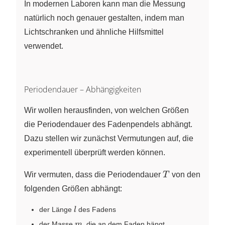
{N}
In modernen Laboren kann man die Messung
natürlich noch genauer gestalten, indem man
Lichtschranken und ähnliche Hilfsmittel
verwendet.
Periodendauer – Abhängigkeiten
Wir wollen herausfinden, von welchen Größen
die Periodendauer des Fadenpendels abhängt.
Dazu stellen wir zunächst Vermutungen auf, die
experimentell überprüft werden können.
T
Wir vermuten, dass die Periodendauer
T
von den
folgenden Größen abhängt:
l
der Länge
des Fadens
l
m
der Masse
, die an dem Faden hängt
m