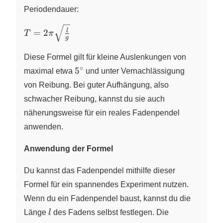
Periodendauer:
T =
l
=
2
T
π
g
2\pi
\sqrt{
Diese Formel gilt für kleine Auslenkungen von
\frac{
∘
5^{\circ}
5
maximal etwa
und unter Vernachlässigung
l }{ g
von Reibung. Bei guter Aufhängung, also
} }
schwacher Reibung, kannst du sie auch
näherungsweise für ein reales Fadenpendel
anwenden.
Anwendung der Formel
Du kannst das Fadenpendel mithilfe dieser
Formel für ein spannendes Experiment nutzen.
Wenn du ein Fadenpendel baust, kannst du die
l
Länge
l
des Fadens selbst festlegen. Die