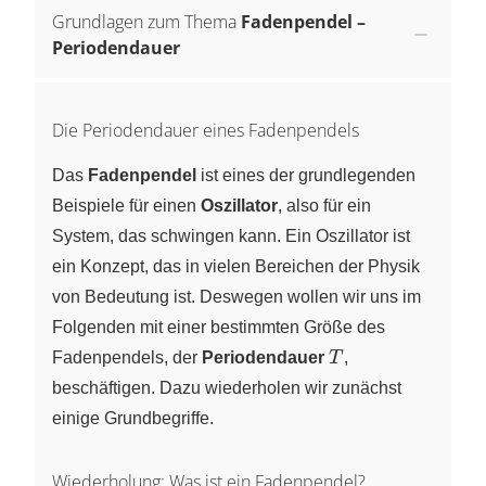
Grundlagen zum Thema
Fadenpendel –
Periodendauer
Die Periodendauer eines Fadenpendels
Das
Fadenpendel
ist eines der grundlegenden
Beispiele für einen
Oszillator
, also für ein
System, das schwingen kann. Ein Oszillator ist
ein Konzept, das in vielen Bereichen der Physik
von Bedeutung ist. Deswegen wollen wir uns im
Folgenden mit einer bestimmten Größe des
T
Fadenpendels, der
Periodendauer
T
,
beschäftigen. Dazu wiederholen wir zunächst
einige Grundbegriffe.
Wiederholung: Was ist ein Fadenpendel?