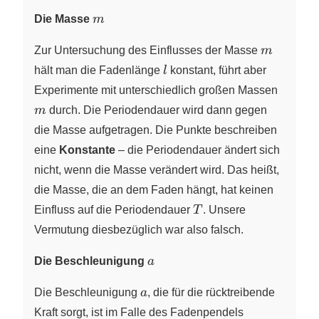
\propto
m
\sqrt{l}
Die Masse
m
m
Zur Untersuchung des Einflusses der Masse
m
l
hält man die Fadenlänge
l
konstant, führt aber
m
Experimente mit unterschiedlich großen Massen
m
durch. Die Periodendauer wird dann gegen
die Masse aufgetragen. Die Punkte beschreiben
eine
Konstante
– die Periodendauer ändert sich
nicht, wenn die Masse verändert wird. Das heißt,
die Masse, die an dem Faden hängt, hat keinen
T
Einfluss auf die Periodendauer
T
. Unsere
Vermutung diesbezüglich war also falsch.
a
Die Beschleunigung
a
a
Die Beschleunigung
a
, die für die rücktreibende
Kraft sorgt, ist im Falle des Fadenpendels