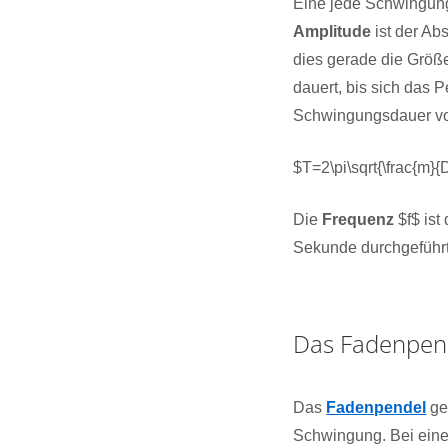
Eine jede Schwingung
Amplitude
ist der Ab
dies gerade die Größ
dauert, bis sich das 
Schwingungsdauer v
$T=2\pi\sqrt{\frac{m}{
Die
Frequenz
$f$ ist
Sekunde durchgeführ
Das Fadenpen
Das
Fadenpendel
ge
Schwingung. Bei ei