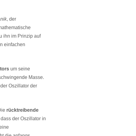
nik
, der
 mathematische
 ihn im Prinzip auf
en einfachen
ators
um seine
e schwingende Masse.
 der Oszillator der
Die
rücktreibende
dass der Oszillator in
eine
ht die anfangs