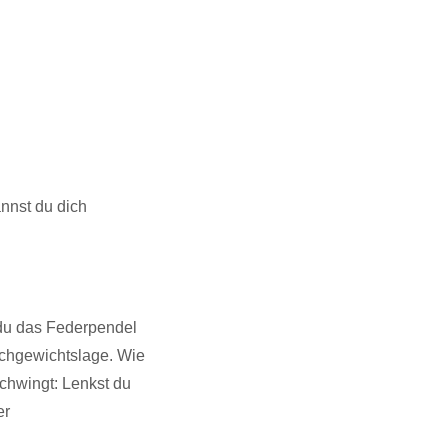
annst du dich
 du das Federpendel
eichgewichtslage. Wie
schwingt: Lenkst du
er