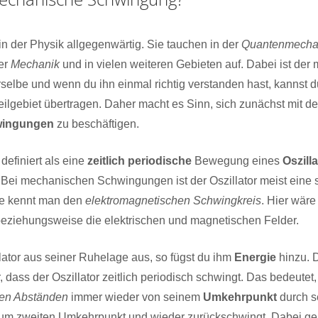
in der Physik allgegenwärtig. Sie tauchen in der
Quantenmecha
der
Mechanik
und in vielen weiteren Gebieten auf. Dabei ist der
selbe und wenn du ihn einmal richtig verstanden hast, kannst du
eilgebiet übertragen. Daher macht es Sinn, sich zunächst mit d
wingungen
zu beschäftigen.
 definiert als eine
zeitlich periodische
Bewegung eines
Oszill
. Bei mechanischen Schwingungen ist der Oszillator meist ein
ehre kennt man den
elektromagnetischen Schwingkreis
. Hier wäre
beziehungsweise die elektrischen und magnetischen Felder.
lator aus seiner Ruhelage aus, so fügst du ihm
Energie
hinzu. 
 dass der Oszillator zeitlich periodisch schwingt. Das bedeutet, 
hen Abständen
immer wieder von seinem
Umkehrpunkt
durch s
um zweiten Umkehrpunkt und wieder zurückschwingt. Dabei ge