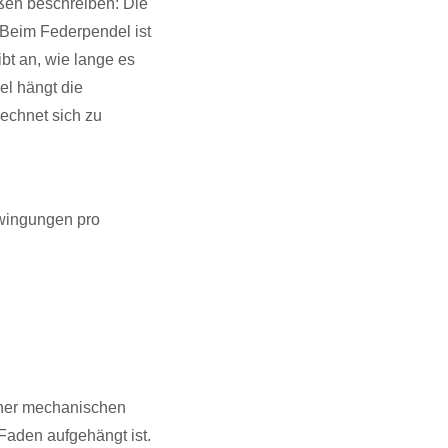
ßen beschreiben: Die
Beim Federpendel ist
bt an, wie lange es
el hängt die
echnet sich zu
hwingungen pro
iner mechanischen
Faden aufgehängt ist.