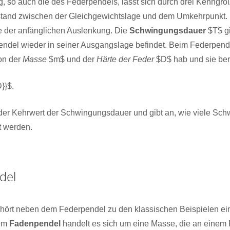
, so auch die des Federpendels, lässt sich durch drei Kenngrö
stand zwischen der Gleichgewichtslage und dem Umkehrpunkt. 
e der anfänglichen Auslenkung. Die
Schwingungsdauer
$T$ gi
Pendel wieder in seiner Ausgangslage befindet. Beim Federpend
on der
Masse
$m$ und der
Härte der Feder
$D$ hab und sie ber
D}}$.
 der Kehrwert der Schwingungsdauer und gibt an, wie viele Sc
t werden.
del
hört neben dem Federpendel zu den klassischen Beispielen e
nem
Fadenpendel
handelt es sich um eine Masse, die an einem 