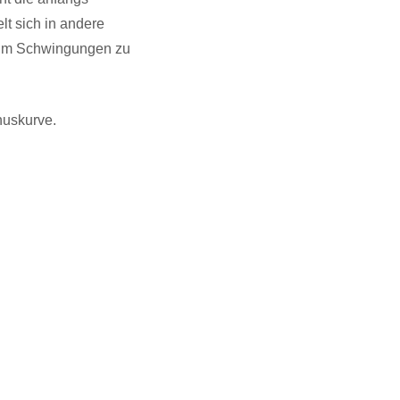
lt sich in andere
z um Schwingungen zu
inuskurve.