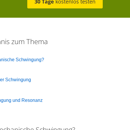
30 Tage
kostenlos testen
chnis zum Thema
hanische Schwingung?
ner Schwingung
ngung und Resonanz
mechanische Schwingung?