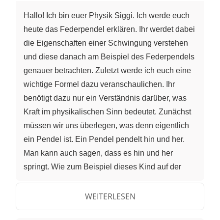
Hallo! Ich bin euer Physik Siggi. Ich werde euch
heute das Federpendel erklären. Ihr werdet dabei
die Eigenschaften einer Schwingung verstehen
und diese danach am Beispiel des Federpendels
genauer betrachten. Zuletzt werde ich euch eine
wichtige Formel dazu veranschaulichen. Ihr
benötigt dazu nur ein Verständnis darüber, was
Kraft im physikalischen Sinn bedeutet. Zunächst
müssen wir uns überlegen, was denn eigentlich
ein Pendel ist. Ein Pendel pendelt hin und her.
Man kann auch sagen, dass es hin und her
springt. Wie zum Beispiel dieses Kind auf der
Schaukel. Was bedeutet schwingen? Wir haben
einen beliebigen Körper. Dieser wird mithilfe
WEITERLESEN
einer Anfangskraft vom Punkt a wegbewegt.