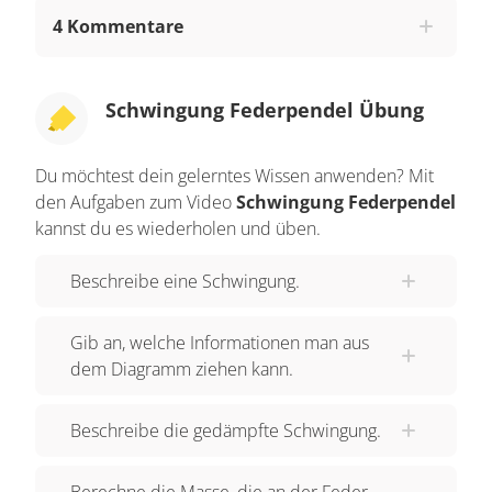
Irgendwann kommt er bei Punkt b an. Dreht der
4 Kommentare
Körper nun seine Richtung und bewegt sich auf
dem gleichen Weg zurück bis zum Startpunkt a,
so ist er ein Mal hin und her geschwungen. Er hat
Schwingung Federpendel Übung
eine Schwingung zurückgelegt. Wiederholt er
genau diese Bewegung mehrmals, so schwingt
Du möchtest dein gelerntes Wissen anwenden? Mit
er. Ihr kennt dies von einer Gitarrensaite, die ihr
den Aufgaben zum Video
Schwingung Federpendel
anzupft, oder eben von dem Kind auf der
kannst du es wiederholen und üben.
Schaukel. Das Kind auf der Schaukel ändert
Beschreibe eine Schwingung.
seinen Aufenthaltsort periodisch mit der Zeit. Das
heißt, zur jeder Zeit ist es an einem anderen Ort.
Gib an, welche Informationen man aus
Jedoch ist es nach einer Periode wieder am
dem Diagramm ziehen kann.
Startpunkt angelangt. Dies kann man grafisch
darstellen. Nach rechts tragen wir die Zeit t in
Beschreibe die gedämpfte Schwingung.
Sekunden auf. Nach einer Sekunde, nach 2, 3,
und nach 4 Sekunden. Nach oben tragen wir die
Berechne die Masse, die an der Feder