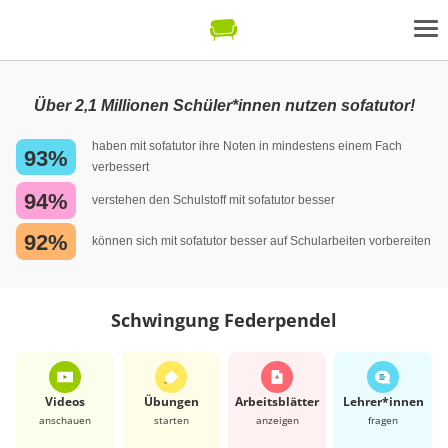
Über 2,1 Millionen Schüler*innen nutzen sofatutor!
haben mit sofatutor ihre Noten in mindestens einem Fach
93%
verbessert
94%
verstehen den Schulstoff mit sofatutor besser
92%
können sich mit sofatutor besser auf Schularbeiten vorbereiten
Schwingung Federpendel
Videos
Übungen
Arbeits­blätter
Lehrer*​innen
anschauen
starten
anzeigen
fragen