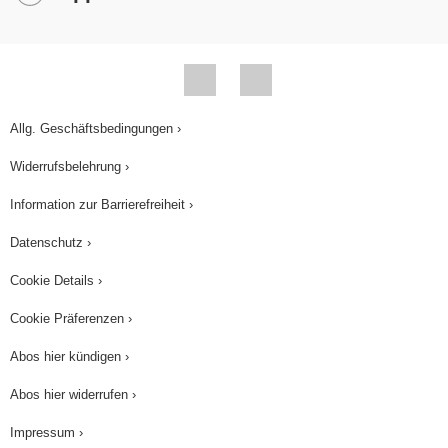
Ruhelage bis zum Punkt x max und jetzt ist sie
zusammengedrückt und schwingt dann aufgrund
der Rückstellkraft nach unten. Ein Mal
ausgelenkt, würde es ewig so weiterschwingen.
Jedoch haben wir in unserer Welt eine Reibung,
Allg. Geschäftsbedingungen ›
die es irgendwann zum Stillstand bringt. Beim
Widerrufsbelehrung ›
Federpendel gibt es eine wichtige Formel, die ich
euch erläutern werde. Ihr könnt die Dauer einer
Information zur Barrierefreiheit ›
Schwingung mit der Stoppuhr messen, oder aber
Datenschutz ›
mit dieser Formel errechnen. Das Verhalten des
Cookie Details ›
Federpendels wird nur von 2 Größen bestimmt:
der Masse m, die an der Feder hängt und der
Cookie Präferenzen ›
Härte der Feder. Was ist die Härte der Feder? Sie
Abos hier kündigen ›
ist eine Materialeigenschaft. Ihr kennt Feder, die
Abos hier widerrufen ›
sich leicht auseinanderziehen lassen und ihr
kennt Federn, bei denen geht es nicht so leicht.
Impressum ›