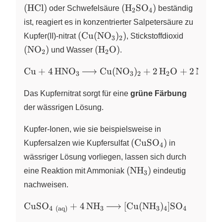
\right)
\ce{HCl}
\left(
(
HCl
)
(
H
SO
)
oder Schwefelsäure
X
X
beständig
2
4
\right)
\ce{H2SO4}
ist, reagiert es in konzentrierter Salpetersäure zu
\right)
\left(
\left(
(
Cu
(
NO
)
)
Kupfer(II)-nitrat
X
X
, Stickstoffdioxid
3
2
\ce{Cu(NO3)2}
\ce{NO2
\left(
(
NO
)
(
H
O
)
X
und Wasser
X
.
2
2
\right)
\right)
\ce{H2O}
\ce{Cu +
Cu
+
4
HNO
\right)
Cu
(
NO
)
+
2
H
O
+
2
NO
X
X
X
X
X
3
3
2
2
2
4 HNO3 -
>
Das Kupfernitrat sorgt für eine
grüne Färbung
Cu(NO3)2
der wässrigen Lösung.
+ 2 H2O
+ 2 NO2}
Kupfer-Ionen, wie sie beispielsweise in
\left(
(
CuSO
)
Kupfersalzen wie Kupfersulfat
X
in
4
\ce{CuSO4}
wässriger Lösung vorliegen, lassen sich durch
\right)
\left(
(
NH
)
eine Reaktion mit Ammoniak
X
eindeutig
3
\ce{NH3}
nachweisen.
\right)
\ce{CuSO4
CuSO
+
4
NH
[
Cu
(
NH
)
]
SO
X
X
X
X
X
X
4
(aq)
3
3
4
4
{}_{\text{(aq)}}