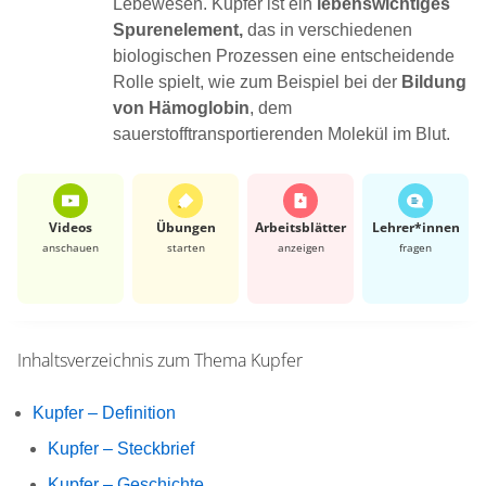
Lebewesen. Kupfer ist ein
lebenswichtiges
Spurenelement,
das in verschiedenen
biologischen Prozessen eine entscheidende
Rolle spielt, wie zum Beispiel bei der
Bildung
von Hämoglobin
, dem
sauerstofftransportierenden Molekül im Blut.
Videos
Übungen
Arbeits­blätter
Lehrer*​innen
anschauen
starten
anzeigen
fragen
Inhaltsverzeichnis zum Thema
Kupfer
Kupfer – Definition
Kupfer – Steckbrief
Kupfer – Geschichte