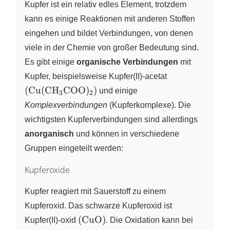
Kupfer ist ein relativ edles Element, trotzdem
kann es einige Reaktionen mit anderen Stoffen
eingehen und bildet Verbindungen, von denen
viele in der Chemie von großer Bedeutung sind.
Es gibt einige
organische Verbindungen
mit
\left(
Kupfer, beispielsweise Kupfer(II)-acetat
\ce{Cu(CH3C
(
Cu
(
CH
COO
)
)
X
X
und einige
3
2
\right)
Komplexverbindungen
(Kupferkomplexe). Die
wichtigsten Kupferverbindungen sind allerdings
anorganisch
und können in verschiedene
Gruppen eingeteilt werden:
Kupferoxide
Kupfer reagiert mit Sauerstoff zu einem
Kupferoxid. Das schwarze Kupferoxid ist
\left(
(
CuO
)
Kupfer(II)-oxid
. Die Oxidation kann bei