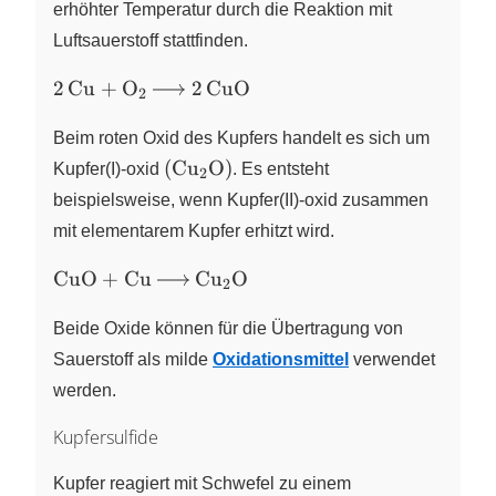
\ce{CuO}
erhöhter Temperatur durch die Reaktion mit
\right)
Luftsauerstoff stattfinden.
\ce{2
2
Cu
+
O
2
CuO
X
2
Cu +
O2 -
Beim roten Oxid des Kupfers handelt es sich um
> 2
\left(
(
Cu
O
)
Kupfer(I)-oxid
X
. Es entsteht
2
CuO}
\ce{Cu2O}
beispielsweise, wenn Kupfer(II)-oxid zusammen
\right)
mit elementarem Kupfer erhitzt wird.
\ce{CuO
CuO
+
Cu
Cu
O
X
2
+ Cu ->
Cu2O}
Beide Oxide können für die Übertragung von
Sauerstoff als milde
Oxidationsmittel
verwendet
werden.
Kupfersulfide
Kupfer reagiert mit Schwefel zu einem