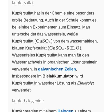
Kupfersulfat
Kupfersulfat hat in der Chemie eine besonders
große Bedeutung. Auch in der Schule kommt es
bei einigen Experimenten zum Einsatz. Man
unterscheidet das wasserfreie, weiße
\left(
(
CuSO
)
Kupfersulfat
X
von dem wasserhaltigen,
4
\ce{CuSO4}
\left(
(
CuSO
⋅
5
H
O
)
blauen Kupfersulfat
X
X
.
4
2
\right)
\ce{CuSO4
Wasserfreies Kupfersulfat kann man für den
. 5 H2O}
Wassernachweis in organischen Lösungsmitteln
\right)
verwenden. In
galvanischen Zellen
,
insbesondere im
Bleiakkumulator
, wird
Kupfersulfat in wässriger Lösung als
Elektrolyt
verwendet.
Kupferhalogenide
Kupfer reagiert mit einem
Halogen
zu einem