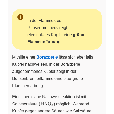
In der Flamme des
Bunsenbrenners zeigt
elementares Kupfer eine
grüne
Flammenfärbung
.
Mithilfe einer
Boraxperle
lässt sich ebenfalls
Kupfer nachweisen. In der Boraxperle
aufgenommenes Kupfer zeigt in der
Bunsenbrennerflamme eine blau-grüne
Flammenfärbung.
Eine chemische Nachweisreaktion ist mit
\left(
(
HNO
)
Salpetersäure
X
möglich. Während
3
\ce{HNO3}
\left(
Kupfer gegen andere Säuren wie Salzsäure