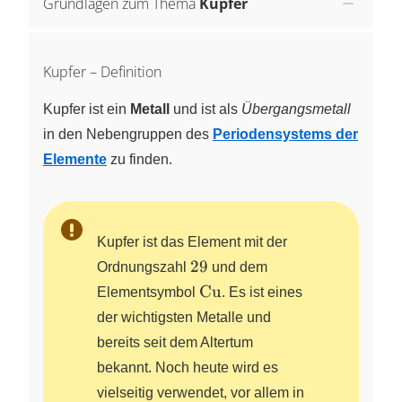
Grundlagen zum Thema
Kupfer
Kupfer – Definition
Kupfer ist ein
Metall
und ist als
Übergangsmetall
in den Nebengruppen des
Periodensystems der
Elemente
zu finden.
Kupfer ist das Element mit der
29
29
Ordnungszahl
und dem
\ce{Cu}
Cu
Elementsymbol
. Es ist eines
der wichtigsten Metalle und
bereits seit dem Altertum
bekannt. Noch heute wird es
vielseitig verwendet, vor allem in