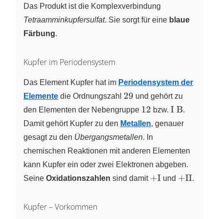
+ 4 NH3 ->
Das Produkt ist die Komplexverbindung
[Cu(NH3)4]SO4}
Tetraamminkupfersulfat
. Sie sorgt für eine
blaue
Färbung
.
Kupfer im Periodensystem
Das Element Kupfer hat im
Periodensystem der
29
29
Elemente
die Ordnungszahl
und gehört zu
12
\text{I
12
I B
den Elementen der Nebengruppe
bzw.
.
B}
Damit gehört Kupfer zu den
Metallen
, genauer
gesagt zu den
Übergangsmetallen
. In
chemischen Reaktionen mit anderen Elementen
kann Kupfer ein oder zwei Elektronen abgeben.
\text{+I}
\text{+II
+I
+II
Seine
Oxidationszahlen
sind damit
und
.
Kupfer – Vorkommen