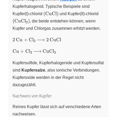
Kupferhalogenid. Typische Beispiele sind
\left(
\left(
(
CuCl
)
Kupfer(I)-chlorid
und Kupfer(II)-chlorid
\ce{CuCl}
\ce{CuC
(
CuCl
)
X
, die beide entstehen können, wenn
2
\right)
\right)
Kupfer und Chlorgas zusammen erhitzt werden.
\ce{2
2
Cu
+
Cl
2
CuCl
X
2
Cu +
\ce{Cu
Cl2 -
Cu
+
Cl
CuCl
X
X
2
2
+ Cl2 -
> 2
>
CuCl}
Kupfersulfide, Kupferhalogenide und Kupfersulfat
CuCl2}
sind
Kupfersalze
, also ionische Verbindungen.
Kupferoxide werden in der Regel nicht
dazugezählt.
Nachweis von Kupfer
Reines Kupfer lässt sich auf verschiedene Arten
nachweisen.