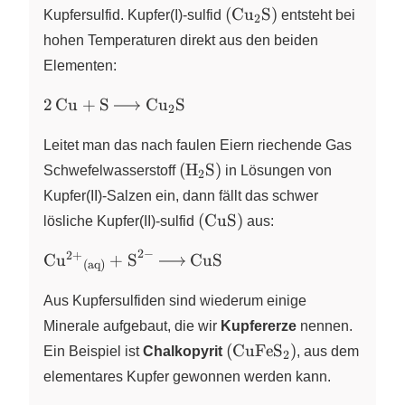
\left( \ce{Cu2S} \right
(
Cu
S
)
Kupfersulfid. Kupfer(I)-sulfid
X
entsteht bei
2
hohen Temperaturen direkt aus den beiden
Elementen:
\ce{2
2
Cu
+
S
Cu
S
X
2
Cu +
S ->
Leitet man das nach faulen Eiern riechende Gas
Cu2S}
\left( \ce{H2S} \right)
(
H
S
)
Schwefelwasserstoff
X
in Lösungen von
2
Kupfer(II)-Salzen ein, dann fällt das schwer
\left(
(
CuS
)
lösliche Kupfer(II)-sulfid
aus:
\ce{CuS}
2
−
2
+
\ce{{Cu^{2+}}_{\text{(aq)}}
C
u
+
S
CuS
\right)
X
X
(aq)
+ S^{2-} -> CuS}
Aus Kupfersulfiden sind wiederum einige
Minerale aufgebaut, die wir
Kupfererze
nennen.
\left(
(
CuFeS
)
Ein Beispiel ist
Chalkopyrit
X
, aus dem
2
\ce{CuFeS2}
elementares Kupfer gewonnen werden kann.
\right)