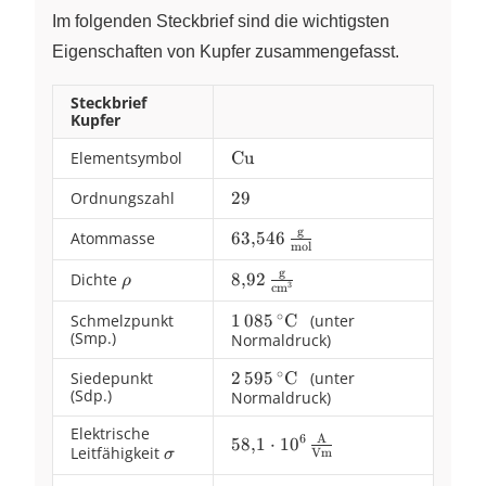
Im folgenden Steckbrief sind die wichtigsten
Eigenschaften von Kupfer zusammengefasst.
Steckbrief
Kupfer
Elementsymbol
\ce{Cu}
Cu
Ordnungszahl
29
29
g
Atommasse
63{,}546 \,
63
,
546
mol
\frac{\text{g}}
g
Dichte
\rho
8{,}92 \,
8
,
92
{\text{mol}}
ρ
3
cm
\frac{\text{g}}
∘
Schmelzpunkt
1\,085\,\pu{°C}~~
1
085
C
(unter
{\text{cm}^3}
(Smp.)
Normaldruck)
∘
Siedepunkt
2\,595\,\pu{°C}~~
2
595
C
(unter
(Sdp.)
Normaldruck)
Elektrische
6
A
58{,}1 \cdot
58
,
1
⋅
10
Leitfähigkeit
\sigma
Vm
σ
{10}^{6} \,