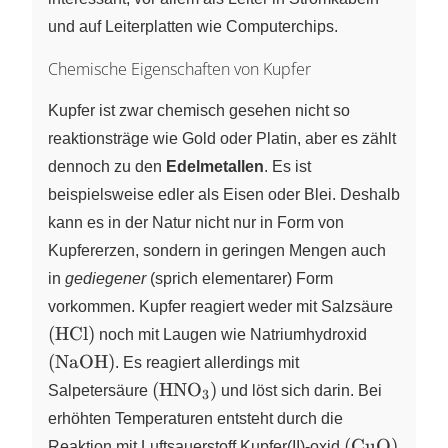
und auf Leiterplatten wie Computerchips.
Chemische Eigenschaften von Kupfer
Kupfer ist zwar chemisch gesehen nicht so
reaktionsträge wie Gold oder Platin, aber es zählt
dennoch zu den
Edelmetallen
. Es ist
beispielsweise edler als Eisen oder Blei. Deshalb
kann es in der Natur nicht nur in Form von
Kupfererzen, sondern in geringen Mengen auch
in
gediegener
(sprich elementarer) Form
\left(
vorkommen. Kupfer reagiert weder mit Salzsäure
\ce{H
\left(
(
HCl
)
noch mit Laugen wie Natriumhydroxid
\right
\ce{NaO
(
NaOH
)
. Es reagiert allerdings mit
\right)
\left(
(
HNO
)
Salpetersäure
X
und löst sich darin. Bei
3
\ce{HNO3}
erhöhten Temperaturen entsteht durch die
\right)
\left(
(
CuO
)
Reaktion mit Luftsauerstoff Kupfer(II)-oxid