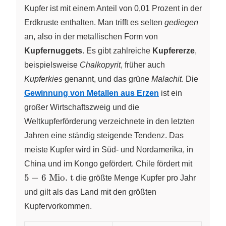
Kupfer ist mit einem Anteil von 0,01 Prozent in der
Erdkruste enthalten. Man trifft es selten
gediegen
an, also in der metallischen Form von
Kupfernuggets
. Es gibt zahlreiche
Kupfererze
,
beispielsweise
Chalkopyrit
, früher auch
Kupferkies
genannt, und das grüne
Malachit
. Die
Gewinnung von Metallen aus Erzen
ist ein
großer Wirtschaftszweig und die
Weltkupferförderung verzeichnete in den letzten
Jahren eine ständig steigende Tendenz. Das
meiste Kupfer wird in Süd- und Nordamerika, in
{5 - 6
China und im Kongo gefördert. Chile fördert mit
~\text{
5
−
6
Mio. t
die größte Menge Kupfer pro Jahr
t}}
und gilt als das Land mit den größten
Kupfervorkommen.