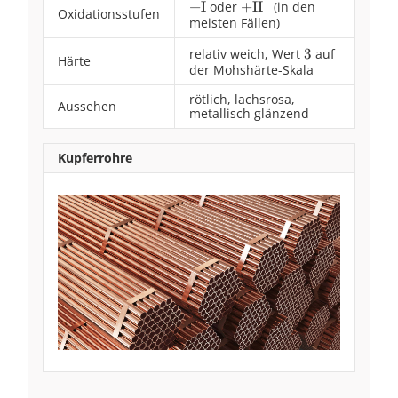
\frac{\text{A}}
\text{+I}
+I
oder
\text{+II}~~
+II
(in den
Oxidationsstufen
{\text{Vm}}
meisten Fällen)
relativ weich, Wert
3
3
auf
Härte
der Mohshärte-Skala
rötlich, lachsrosa,
Aussehen
metallisch glänzend
Kupferrohre