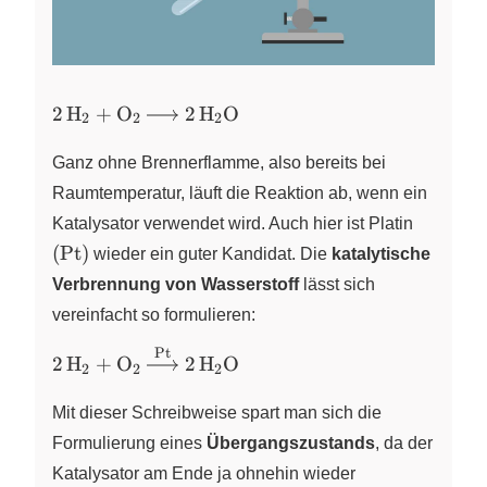
\ce{2
2
H
+
O
2
H
O
X
X
X
2
2
2
H2 +
O2 -
Ganz ohne Brennerflamme, also bereits bei
> 2
Raumtemperatur, läuft die Reaktion ab, wenn ein
H2O}
\left(
Katalysator verwendet wird. Auch hier ist Platin
\ce{Pt}
(
Pt
)
wieder ein guter Kandidat. Die
katalytische
\right)
Verbrennung von Wasserstoff
lässt sich
vereinfacht so formulieren:
Pt
\ce{2 H2 + O2}
X
X
2
H
+
O
2
H
O
X
2
2
2
\xrightarrow{\ce{Pt}}
\ce{2 H2O}
Mit dieser Schreibweise spart man sich die
Formulierung eines
Übergangszustands
, da der
Katalysator am Ende ja ohnehin wieder