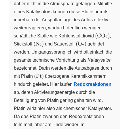
\ce{H}_y
\ce{NO}_x
daher nicht in die Atmosphäre gelangen. Mithilfe
\right)
\right)
eines Katalysators können diese Stoffe bereits
innerhalb der Auspuffanlage des Autos effektiv
weiterreagieren, wodurch deutlich weniger
\left(
(
CO
)
schädliche Stoffe wie Kohlenstoffdioxid
X
,
2
\ce{CO2}
\left(
\left(
(
N
)
(
O
)
Stickstoff
X
und Sauerstoff
X
gebildet
2
2
\right)
\ce{N2}
\ce{O2}
werden. Umgangsspranglich wird oft einfach die
\right)
\right)
gesamte technische Vorrichtung als
Katalysator
bezeichnet. Darin werden die Autoabgase durch
\left(
(
Pt
)
mit Platin
überzogene Keramikkammern
\ce{Pt}
hindurch geleitet. Hier laufen
Redoxreaktionen
\right)
ab, deren Aktivierungsenergie durch die
Beteiligung von Platin gering gehalten wird.
Platin wirkt hier also als chemischer Katalysator.
Da das Platin zwar an den Redoxreaktionen
teilnimmt, aber am Ende wieder im