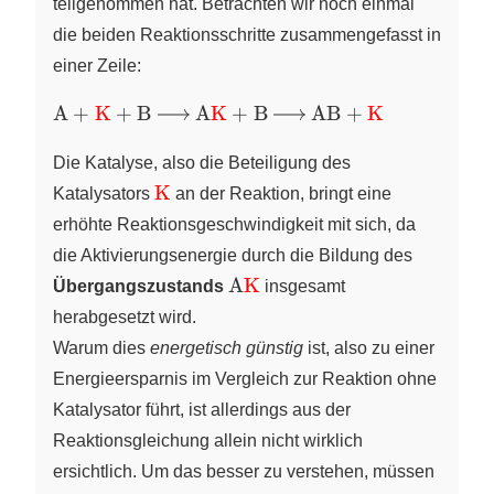
teilgenommen hat. Betrachten wir noch einmal
die beiden Reaktionsschritte zusammengefasst in
einer Zeile:
\ce{A +
A
+
K
+
B
A
K
+
B
AB
+
K
\color{red}
{K} + B ->
Die Katalyse, also die Beteiligung des
A\color{red}
\ce{\color{red}
K
Katalysators
an der Reaktion, bringt eine
{K} + B ->
{K}}
erhöhte Reaktionsgeschwindigkeit mit sich, da
AB +
die Aktivierungsenergie durch die Bildung des
\color{red}
\ce{A\color{red}
A
K
{K}}
Übergangszustands
insgesamt
{K}}
herabgesetzt wird.
Warum dies
energetisch günstig
ist, also zu einer
Energieersparnis im Vergleich zur Reaktion ohne
Katalysator führt, ist allerdings aus der
Reaktionsgleichung allein nicht wirklich
ersichtlich. Um das besser zu verstehen, müssen