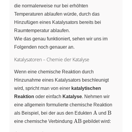
die normalerweise nur bei erhöhten
Temperaturen ablaufen würde, durch das
Hinzufügen eines Katalysators bereits bei
Raumtemperatur ablaufen.
Wie das genau funktioniert, sehen wir uns im
Folgenden noch genauer an.
Katalysatoren – Chemie der Katalyse
Wenn eine chemische Reaktion durch
Hinzunahme eines Katalysators beschleunigt
wird, spricht man von einer
katalytischen
Reaktion
oder einfach
Katalyse
. Nehmen wir
eine allgemein formulierte chemische Reaktion
\ce{A}
\ce{B}
A
B
als Beispiel, bei der aus den Edukten
und
\ce{AB}
AB
eine chemische Verbindung
gebildet wird: