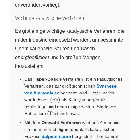
unverändert vorliegt.
Wichtige katalytische Verfahren
Es gibt einige wichtige katalytische Verfahren, die
in der Industrie eingesetzt werden, um bestimmte
Chemikalien wie Säuren und Basen
energieeffizient
und in großen Mengen
herzustellen:
Das
Haber-Bosch-Verfahren
ist ein katalytisches
Verfahren, das zur großtechnischen
Synthese
von Ammoniak
eingesetzt wird. Ursprünglich
\left(
(
Fe
)
wurde Eisen
als Katalysator genutzt,
\ce{Fe}
heutzutage sind noch einige weitere Stoffe wie
\right)
\left(
(
Ru
)
Ruthenium
im Einsatz.
\ce{Ru}
Mit dem
Ostwald-Verfahren
wird aus Ammoniak
\right)
in einem mehrstufigen, ebenfalls katalytischen
Prozess
Salpetersäure
hergestellt. Hier kommt