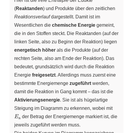
Hier ist die
freie Enthalpie
der Edukte
(
Reaktanden
) und Produkte über den zeitlichen
Reaktionsverlauf
dargestellt. Damit ist im
Wesentlichen die
chemische Energie
gemeint,
die in den Stoffen steckt. Die Reaktanden (auf der
linken Seite, also zu Beginn der Reaktion) liegen
energetisch höher
als die Produkte (auf der
rechten Seite, also am Ende der Reaktion). Das
bedeutet, grundsätzlich wird durch die Reaktion
Energie
freigesetzt
. Allerdings muss zuerst eine
bestimmte Energiemenge
zugeführt
werden,
damit die Reaktion in Gang kommt – das ist die
Aktivierungsenergie
. Sie ist als hügelartige
E_\text
Steigung im Diagramm zu erkennen, wobei mit
E
der Betrag der Energiemenge markiert ist, die
a
jeweils zugeführt werden muss.