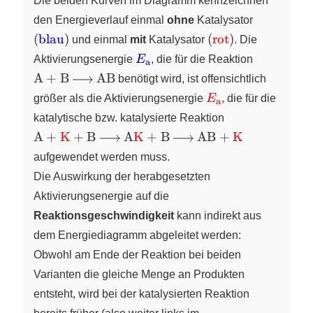
Die beiden Kurven im Diagramm kennzeichnen
\left(
den Energieverlauf einmal
ohne
Katalysator
\text{\co
\left(
(
blau
)
(
rot
)
und einmal
mit
Katalysator
. Die
{blau}} \r
\text{\color{red}
\color{blue}
\ce{A
Aktivierungsenergie
E
, die für die Reaktion
a
{rot}} \right)
{E_\text{a}}
+ B -
A
+
B
AB
benötigt wird, ist offensichtlich
>
\color{red}
größer als die Aktivierungsenergie
E
, die für die
a
AB}
{E_\text{a}}
\ce{A +
katalytische bzw. katalysierte Reaktion
\color{red}
A
+
K
+
B
A
K
+
B
AB
+
K
{K} + B ->
aufgewendet werden muss.
A\color{red}
Die Auswirkung der herabgesetzten
{K} + B ->
AB +
Aktivierungsenergie auf die
\color{red}
Reaktionsgeschwindigkeit
kann indirekt aus
{K}}
dem Energiediagramm abgeleitet werden:
Obwohl am Ende der Reaktion bei beiden
Varianten die gleiche Menge an Produkten
entsteht, wird bei der katalysierten Reaktion