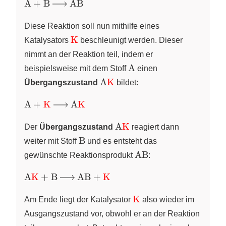
\ce{A
A
+
B
AB
+ B -
>
Diese Reaktion soll nun mithilfe eines
AB}
\ce{\color{red}
K
Katalysators
beschleunigt werden. Dieser
{K}}
nimmt an der Reaktion teil, indem er
\ce{A}
A
beispielsweise mit dem Stoff
einen
\ce{A\color{red}
A
K
Übergangszustand
bildet:
{K}}
\ce{A +
A
+
K
A
K
\color{red}
\ce{A\color{red}
{K} ->
A
K
Der
Übergangszustand
reagiert dann
{K}}
A\color{red}
\ce{B}
B
weiter mit Stoff
und es entsteht das
{K}}
\ce{AB}
AB
gewünschte Reaktionsprodukt
:
\ce{A\color{red}
A
K
+
B
AB
+
K
{K} + B -> AB
\ce{\color{red}
+ \color{red}
K
Am Ende liegt der Katalysator
also wieder im
{K}}
{K}}
Ausgangszustand vor, obwohl er an der Reaktion