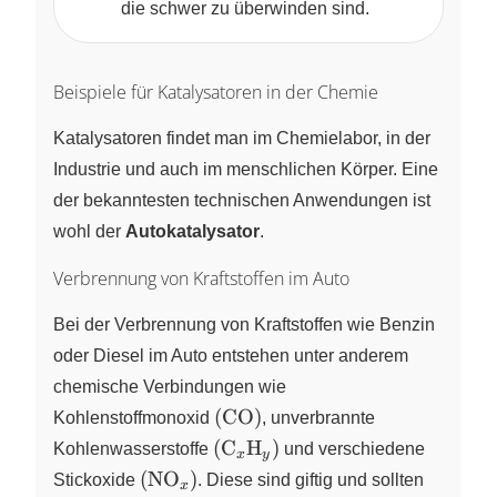
die schwer zu überwinden sind.
Beispiele für Katalysatoren in der Chemie
Katalysatoren findet man im Chemielabor, in der
Industrie und auch im menschlichen Körper. Eine
der bekanntesten technischen Anwendungen ist
wohl der
Autokatalysator
.
Verbrennung von Kraftstoffen im Auto
Bei der Verbrennung von Kraftstoffen wie Benzin
oder Diesel im Auto entstehen unter anderem
chemische Verbindungen wie
\left(
(
CO
)
Kohlenstoffmonoxid
, unverbrannte
\ce{CO}
\left(
(
C
H
)
Kohlenwasserstoffe
und verschiedene
x
y
\right)
\ce{C}_x
\left(
(
NO
)
Stickoxide
. Diese sind giftig und sollten
x