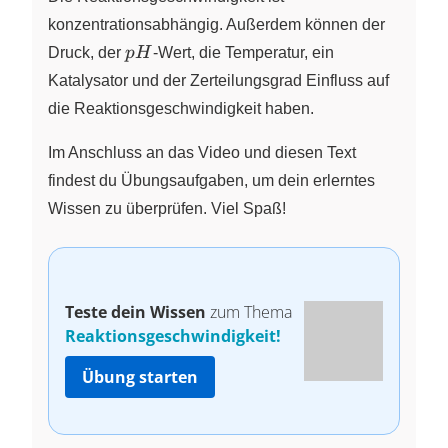
\quad
konzentrationsabhängig. Außerdem können der
[\pu{mol//l*s}]
pH
Druck, der
p
H
-Wert, die Temperatur, ein
Katalysator und der Zerteilungsgrad Einfluss auf
die Reaktionsgeschwindigkeit haben.
Im Anschluss an das Video und diesen Text
findest du Übungsaufgaben, um dein erlerntes
Wissen zu überprüfen. Viel Spaß!
Teste dein Wissen
zum Thema
Reaktionsgeschwindigkeit!
Übung starten