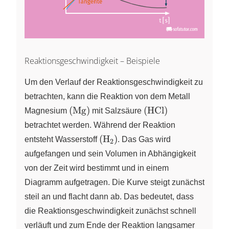
Reaktionsgeschwindigkeit – Beispiele
Um den Verlauf der Reaktionsgeschwindigkeit zu
betrachten, kann die Reaktion von dem Metall
(\ce{Mg})
(\ce{HCl})
(
Mg
)
(
HCl
)
Magnesium
mit Salzsäure
betrachtet werden. Während der Reaktion
(\ce{H2})
(
H
)
entsteht Wasserstoff
X
. Das Gas wird
2
aufgefangen und sein Volumen in Abhängigkeit
von der Zeit wird bestimmt und in einem
Diagramm aufgetragen. Die Kurve steigt zunächst
steil an und flacht dann ab. Das bedeutet, dass
die Reaktionsgeschwindigkeit zunächst schnell
verläuft und zum Ende der Reaktion langsamer