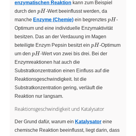
enzymatischen Reaktion
kann zum Beispiel
pH
durch den
p
H
-Wert beeinflusst werden, da
pH
manche
Enzyme (Chemie)
ein begrenztes
p
H
-
Optimum und eine individuelle Enzymaktivität
besitzen. Das an der Verdauung im Magen
pH
beteiligte Enzym Pepsin besitzt ein
p
H
-Optimum
pH
um den
p
H
-Wert von zwei bis drei. Bei der
Enzymreaktionen hat auch die
Substratkonzentration einen Einfluss auf die
Reaktionsgeschwindigkeit. Ist die
Substratkonzentration gering, verläuft die
Reaktion nur langsam.
Reaktionsgeschwindigkeit und Katalysator
Der Grund dafür, warum ein
Katalysator
eine
chemische Reaktion beeinflusst, liegt darin, dass