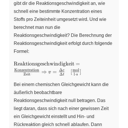
gibt dir die Reaktionsgeschwindigkeit an, wie
schnell eine bestimmte Konzentration eines
Stoffs pro Zeiteinheit umgesetzt wird. Und wie
berechnet man nun die
Reaktionsgeschwindigkeit? Die Berechnung der
Reaktionsgeschwindigkeit erfolgt durch folgende
Formel:
\text{Reaktionsgeschwindigkeit}
Reaktionsgeschwindigkeit
=
= \frac{\text{Konzentration}}
Konzentration
Δ
mol
c
⇒
=
[
]
v
Zeit
Δ
l
⋅
s
t
{\text{Zeit}} \Rightarrow v =
\frac{\Delta c}{\Delta t} \quad
Bei einem chemischen Gleichgewicht kann die
[\pu{mol//l*s}]
äußerlich beobachtbare
Reaktionsgeschwindigkeit null betragen. Das
liegt daran, dass sich nach einer gewissen Zeit
ein Gleichgewicht einstellt und Hin- und
Rückreaktion gleich schnell ablaufen. Dann