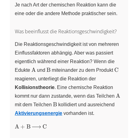
Je nach Art der chemischen Reaktion kann die
eine oder die andere Methode praktischer sein.
Was beeinflusst die Reaktionsgeschwindigkeit?
Die Reaktionsgeschwindigkeit ist von mehreren
Einflussfaktoren abhängig. Aber was passiert
eigentlich während einer Reaktion? Wenn die
\ce{A}
\ce{B}
\ce{C}
A
B
C
Edukte
und
miteinander zu dem Produkt
reagieren, unterliegt die Reaktion der
Kollisionstheorie
. Eine chemische Reaktion
\ce{A}
A
kommt nur dann zustande, wenn das Teilchen
\ce{B}
B
mit dem Teilchen
kollidiert und ausreichend
Aktivierungsenergie
vorhanden ist.
\ce{
A
+
B
C
A +