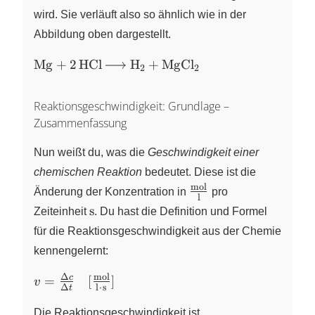
wird. Sie verläuft also so ähnlich wie in der
Abbildung oben dargestellt.
\ce{Mg
Mg
+
2
HCl
H
+
MgCl
X
X
2
2
+ 2HCl
-> H2
Reaktionsgeschwindigkeit: Grundlage –
+
Zusammenfassung
MgCl2}
Nun weißt du, was die
Geschwindigkeit einer
chemischen Reaktion
bedeutet. Diese ist die
mol
\pu{mol//l}
Änderung der Konzentration in
pro
l
\pu{s}
s
Zeiteinheit
. Du hast die Definition und Formel
für die Reaktionsgeschwindigkeit aus der Chemie
kennengelernt:
Δ
mol
v =
c
=
[
]
v
Δ
l
⋅
s
t
\frac{\Delta c}
{\Delta t}
Die Reaktionsgeschwindigkeit ist