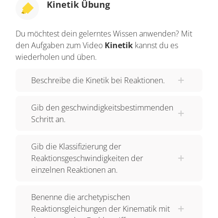
Kinetik Übung
Geschwindigkeiten. Man sagt auch genauer:
Reaktionsgeschwindigkeiten oder abgekürzt RG.
Du möchtest dein gelerntes Wissen anwenden? Mit
Für die erste Reaktion ist RG sehr groß, für die
den Aufgaben zum Video
Kinetik
kannst du es
zweite Reaktion ist RG klein. Was ist Kinetik? Die
wiederholen und üben.
Kinetik befasst sich mit den Geschwindigkeiten
Beschreibe die Kinetik bei Reaktionen.
chem. Reaktionen, den
Reaktionsgeschwindigkeiten. 2. Schnell oder
Gib den geschwindigkeitsbestimmenden
langsam Bei einer einfachen chemischen
Schritt an.
Reaktion A zu B nimmt die Konzentration von A
stetig ab, während die Konzentration von B stetig
Gib die Klassifizierung der
zunimmt. Der absolute Wert der Konzentration ist
Reaktionsgeschwindigkeiten der
für die Beschreibung der Reaktion nicht
einzelnen Reaktionen an.
ausreichend. Wichtiger ist es, die Veränderung
von C zu beschreiben. Das geschieht durch
Benenne die archetypischen
bilden der 1. Ableitung: RG = - dA / dt, die
Reaktionsgleichungen der Kinematik mit
Reaktionsgeschwindigkeit ist die negative 1.