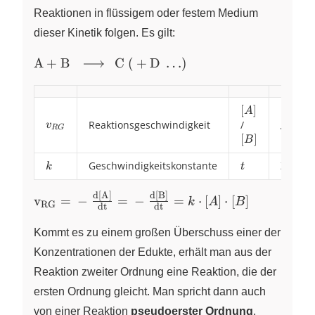
Reaktionen in flüssigem oder festem Medium
dieser Kinetik folgen. Es gilt:
\ce{A
A
+
B
C
(
+
D
…
)
+ B ~
\ce{-
>}
[A]
[
]
A
Konzen
v_{RG}
Reaktionsgeschwindigkeit
/
[B]
~C
v
von
A
/
R
G
A
[
]
B
(+ D
...)}
k
Geschwindigkeitskonstante
t
Zeit
k
t
d
[
A
]
d
[
B
]
\ce{v_{RG}
v
X
=
−
=
−
=
⋅
[
]
⋅
[
]
k
A
B
RG
dt
dt
= -
\frac{d[A]}
Kommt es zu einem großen Überschuss einer der
{dt} = -
Konzentrationen der Edukte, erhält man aus der
\frac{d[B]}
Reaktion zweiter Ordnung eine Reaktion, die der
{dt}} = k
ersten Ordnung gleicht. Man spricht dann auch
\cdot [A]
\cdot [B]
von einer Reaktion
pseudoerster Ordnung
.