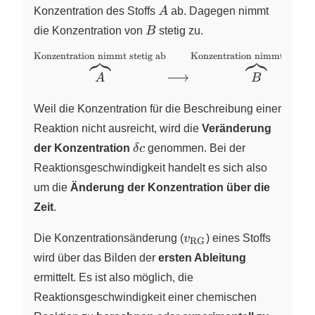
A
Konzentration des Stoffs
A
ab. Dagegen nimmt
B
die Konzentration von
B
stetig zu.
Konzentration nimmt stetig ab
Konzentration nimmt stetig 
\overbrace{A}^{\text{Konzentration
nimmt stetig ab}} \ce{->}
A
B
\overbrace{B}^{\text{Konzentration
nimmt stetig zu} }
Weil die Konzentration für die Beschreibung einer
Reaktion nicht ausreicht, wird die
Veränderung
\delta
der Konzentration
δ
c
genommen. Bei der
c
Reaktionsgeschwindigkeit handelt es sich also
um die
Änderung der Konzentration über die
Zeit
.
v_{\text{RG}}
Die Konzentrationsänderung (
v
) eines Stoffs
RG
wird über das Bilden der
ersten Ableitung
ermittelt. Es ist also möglich, die
Reaktionsgeschwindigkeit einer chemischen