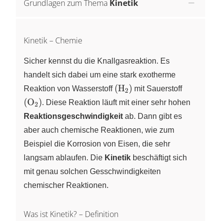
Grundlagen zum Thema
Kinetik
Kinetik – Chemie
Sicher kennst du die Knallgasreaktion. Es
handelt sich dabei um eine stark exotherme
(\ce{H2})
(\ce{O2}
(
H
)
Reaktion von Wasserstoff
X
mit Sauerstoff
2
(
O
)
X
. Diese Reaktion läuft mit einer sehr hohen
2
Reaktionsgeschwindigkeit
ab. Dann gibt es
aber auch chemische Reaktionen, wie zum
Beispiel die Korrosion von Eisen, die sehr
langsam ablaufen. Die
Kinetik
beschäftigt sich
mit genau solchen Gesschwindigkeiten
chemischer Reaktionen.
Was ist Kinetik? – Definition