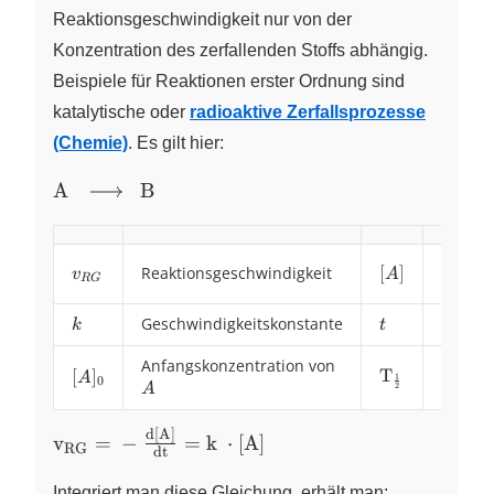
Reaktionsgeschwindigkeit nur von der
Konzentration des zerfallenden Stoffs abhängig.
Beispiele für Reaktionen erster Ordnung sind
katalytische oder
radioaktive Zerfallsprozesse
(Chemie)
. Es gilt hier:
\ce{A
A
B
~
\ce{-
Konzen
>}
v_{RG}
Reaktionsgeschwindigkeit
[A]
[
]
v
A
von
A
R
G
A
~B}
k
Geschwindigkeitskonstante
t
Zeit
k
t
Anfangskonzentration von
A
\ce{T_{\frac
T
{[A]}
[
]
Halbwe
X
A
1
0
2
A
{2}}}
{_0}
d
[
A
]
\ce{v_{RG}
v
X
=
−
=
k
⋅
[
A
]
RG
dt
= -
\frac{d[A]}
Integriert man diese Gleichung, erhält man: