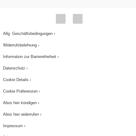
für A im Verlauf der Reaktion praktisch als
konstant anzusehen ist. Unter Berücksichtigung
dieser Bedingung und unter Verwendung von
Gleichung Stern erhalten wir: RG=k
B. Man kann
Allg. Geschäftsbedingungen ›
auch schreiben hoch 1. Wir haben es hier mit
Widerrufsbelehrung ›
einer Reaktion pseudoerster Ordnung zu tun.
Information zur Barrierefreiheit ›
Folgende wichtige Bemerkung möchte ich
machen: Es gibt zwei Begriffe, die häufig
Datenschutz ›
miteinander durcheinandergebracht werden.
Cookie Details ›
Molekularität und Ordnung. Molekularität kann
Cookie Präferenzen ›
Ordnung sein, aber nur für den Fall, dass die
Elementarreaktion, die wir betrachten, auch die
Abos hier kündigen ›
Gesamtreaktion ist. Wenn die Elementarreaktion
Abos hier widerrufen ›
nicht die Gesamtreaktion ist, so ist die
Impressum ›
Molekularität nicht gleich Ordnung einer
chemischen Reaktion. Das für alle die, die sich