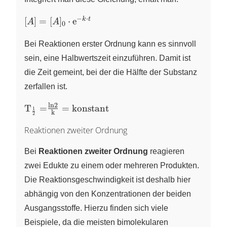
{dt} = k
−
⋅
[A] =
k
t
[
]
=
[
]
⋅
e
\cdot [A]}
A
A
0
{[A]}
{_0}
Bei Reaktionen erster Ordnung kann es sinnvoll
\cdot
sein, eine Halbwertszeit einzuführen. Damit ist
\mathrm
die Zeit gemeint, bei der die Hälfte der Substanz
e ^{-k
zerfallen ist.
\cdot t}
ln
2
\ce{T_{\frac{1}
T
=
=
konstant
X
1
k
2
{2}}
Reaktionen zweiter Ordnung
=\frac{ln{2}}
{k} = konstant
Bei
Reaktionen zweiter Ordnung
reagieren
}
zwei Edukte zu einem oder mehreren Produkten.
Die Reaktionsgeschwindigkeit ist deshalb hier
abhängig von den Konzentrationen der beiden
Ausgangsstoffe. Hierzu finden sich viele
Beispiele, da die meisten bimolekularen