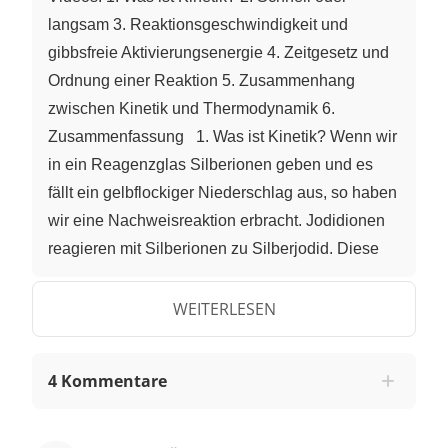
langsam 3. Reaktionsgeschwindigkeit und
gibbsfreie Aktivierungsenergie 4. Zeitgesetz und
Ordnung einer Reaktion 5. Zusammenhang
zwischen Kinetik und Thermodynamik 6.
Zusammenfassung 1. Was ist Kinetik? Wenn wir
in ein Reagenzglas Silberionen geben und es
fällt ein gelbflockiger Niederschlag aus, so haben
wir eine Nachweisreaktion erbracht. Jodidionen
reagieren mit Silberionen zu Silberjodid. Diese
Ionenreaktion erfolgt sehr schnell. Anders verhält
es sich bei dieser chemischen Verbindung,
WEITERLESEN
Benzaldehyd. Wenn sie in der Luft steht, so
oxidiert sie sehr sehr langsam mit dem Sauerstoff
4 Kommentare
der Luft zu Benzoesäure. Benzoesäure entsteht
somit sehr langsam. Beide Reaktionen
unterscheiden sich durch ihre