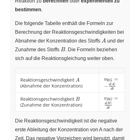
Reaktion zu
berechnen
oder
experimentell zu
bestimmen
.
Die folgende Tabelle enthält die Formeln zur
Berechnung der Reaktionsgeschwindigkeiten bei
A
Abnahme der Konzentration des Stoffs
A
und der
B
Zunahme des Stoffs
B
. Die Formeln beziehen
sich auf die Reaktionsgleichung weiter oben.
v_{\text{RG}
=
Reaktionsgeschwindigkeit
A
v
A
RG
[
]
= - \frac{d[A]}
d
A
(Abnahme der Konzentration)
−
d
t
{dt}
v_{RG} =
=
Reaktionsgeschwindigkeit
B
v
B
R
G
[
]
\frac{d[B]}
d
B
(Zunahme der Konzentration)
d
t
{dt}
Die Reaktionsgeschwindigkeit ist die negative
erste Ableitung der Konzentration von A nach der
Zeit. Das negative Vorzeichen wird benutzt, damit