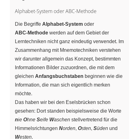
Alphabet-System oder ABC-Methode
Die Begriffe
Alphabet‑System
oder
ABC‑Methode
werden auf dem Gebiet der
Lerntechniken nicht ganz eindeutig verwendet. Im
Zusammenhang mit Mnemotechniken verstehen
wir darunter allgemein das Konzept, bestimmten
Informationen Bilder zuzuordnen, die mit dem
gleichen
Anfangsbuchstaben
beginnen wie die
Information, die man sich eigentlich merken
möchte.
Das haben wir bei den Eselsbrücken schon
gesehen: Dort standen beispielsweise die Worte
n
ie
O
hne
S
eife
W
aschen
stellvertretend für die
Himmelsrichtungen
N
orden
,
O
sten
,
S
üden
und
W
esten
.