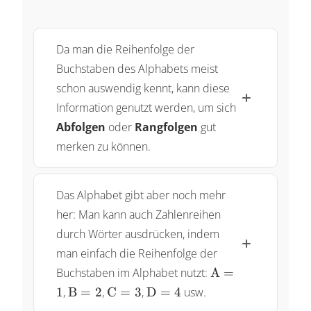
Da man die Reihenfolge der
Buchstaben des Alphabets meist
schon auswendig kennt, kann diese
Information genutzt werden, um sich
Abfolgen
oder
Rangfolgen
gut
merken zu können.
Das Alphabet gibt aber noch mehr
her: Man kann auch Zahlenreihen
durch Wörter ausdrücken, indem
man einfach die Reihenfolge der
\text{A}=1
Buchstaben im Alphabet nutzt:
A
=
\text{B}=2
\text{C}=3
\text{D}=4
1
,
B
=
2
,
C
=
3
,
D
=
4
usw.