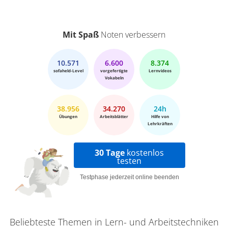
Mit Spaß
Noten verbessern
10.571
6.600
8.374
sofaheld-Level
vorgefertigte
Lernvideos
Vokabeln
38.956
34.270
24h
Übungen
Arbeitsblätter
Hilfe von
Lehrkräften
30 Tage
kostenlos
testen
Testphase jederzeit online beenden
Beliebteste Themen in Lern- und Arbeitstechniken