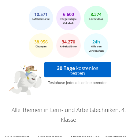
10.571
6.600
8.374
sofaheld-Level
vorgefertigte
Lernvideos
Vokabeln
38.956
34.270
24h
Übungen
Arbeitsblätter
Hilfe von
Lehrkräften
30 Tage
kostenlos
testen
Testphase jederzeit online beenden
Alle Themen in Lern- und Arbeitstechniken, 4.
Klasse