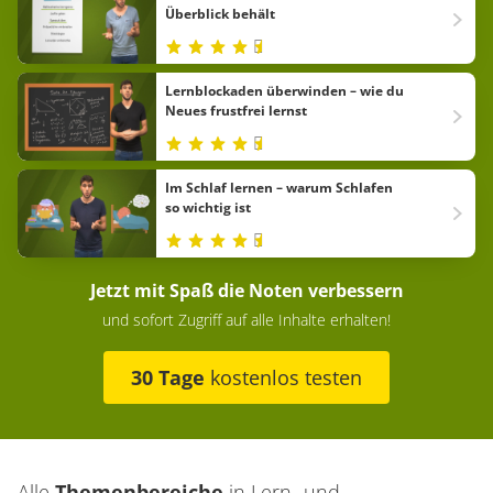
Überblick behält
Lernblockaden überwinden – wie du
Neues frustfrei lernst
Im Schlaf lernen – warum Schlafen
so wichtig ist
Jetzt mit Spaß die Noten verbessern
und sofort Zugriff auf alle Inhalte erhalten!
30 Tage
kostenlos testen
Alle
Themenbereiche
in
Lern- und