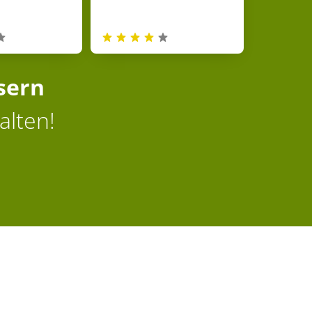
sern
alten!