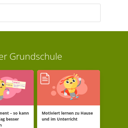
der Grundschule
ent – so kann
Motiviert lernen zu Hause
Tag besser
und im Unterricht
n