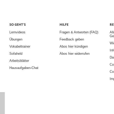
SO GEHT'S
HILFE
RE
Lernvideos
Fragen & Antworten (FAQ)
Al
Ge
Übungen
Feedback geben
Wi
Vokabeltrainer
Abos hier kündigen
Inf
Sofaheld
Abos hier widerrufen
Da
Arbeitsblätter
Co
Hausaufgaben-Chat
Co
Im