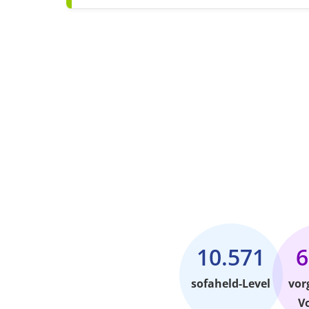
10.571
6
sofaheld-Level
vor
V