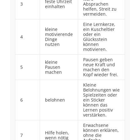
feste Uhrzeit
3
Absprachen
einhalten
helfen, Streit zu
vermeiden.
Eine Lernkerze,
kleine
ein Kuscheltier
motivierende
oder ein
4
Dinge
Glücksstein
nutzen
können
motivieren.
Pausen geben
kleine
neue Kraft und
5
Pausen
machen den
machen
Kopf wieder frei.
Kleine
Belohnungen wie
Spielzeiten oder
6
belohnen
ein Sticker
können das
Lernen positiv
verstärken.
Erwachsene
können erklären,
Hilfe holen,
7
ohne die
wenn nötig