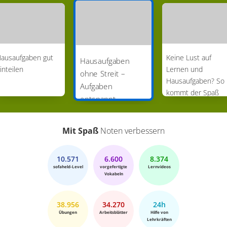
ausaufgaben gut
Keine Lust auf
Hausaufgaben
inteilen
Lernen und
ohne Streit –
Hausaufgaben? So
Aufgaben
kommt der Spaß
entspannt
zurück
erledigen
Mit Spaß
Noten verbessern
10.571
6.600
8.374
sofaheld-Level
vorgefertigte
Lernvideos
Vokabeln
38.956
34.270
24h
Übungen
Arbeitsblätter
Hilfe von
Lehrkräften