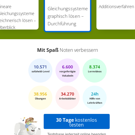
ineare
Additionsverfahren
das ist 2. Davon aus gehen wir halb so viele
Gleichungssysteme
leichungssysteme
graphisch lösen –
Einheiten nach oben wie nach rechts. Wenn du
eichnerisch lösen –
Durchführung
hier umschreibst und kürzt, siehst du: Beide
berblick
Steigungen und auch die y-Achsenabschnitte
sind gleich. In solchen Fällen sind die Geraden
immer identisch. Es gibt also unendlich viele
Mit Spaß
Noten verbessern
mögliche Treffpunkte. Gehen wir zurück an den
Anfang. Rotkäppchen und der böse Wolf laufen
10.571
6.600
8.374
sofaheld-Level
vorgefertigte
Lernvideos
beide auf den Schnittpunkt zu. Als Rotkäppchen
Vokabeln
den Wolf sieht, erschrickt sie für einen kurzen
Moment. Puh! Es ist nur Jan, der zur selben
38.956
34.270
24h
Übungen
Arbeitsblätter
Hilfe von
Halloween-Party geht! Und so laufen sie nun auf
Lehrkräften
identischen Wegen...
30 Tage
kostenlos
testen
Testphase jederzeit online beenden