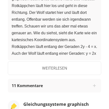
Rotkäppchen läuft hier los und geht in diese
Richtung. Der Wolf startet hier und läuft dort
entlang. Offenbar werden sie sich irgendwann
treffen. Schauen wir uns das aber mal etwas
genauer an. Wie du siehst, sieht die Karte wie ein
kartesisches Koordinatensystem aus.
Rotkäppchen läuft entlang der Geraden 2y - 4 = x.
Auch der Wolf läuft entlang einer Geraden: y = 2x
- 10. Den Weg des Wolfs können wir leicht
zeichnen, denn die Gleichung steht in der
WEITERLESEN
Normalform. Lass uns Rotkäppchens Gleichung
auch entsprechend umstellen. Die Normalform
11 Kommentare
lautet: y = mx + b. Um die Gleichung in diese
Form zu bringen, addierst du als erstes 4 zu
beiden Seiten. Nun hast du 2y = x + 4. Das ist
Gleichungssysteme graphisch
schon fast die Normalform. Du musst nur die 2 vor