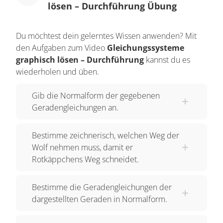
lösen – Durchführung Übung
dem y entfernen. Dafür teilst du beide Seiten
durch 2. So erhältst du y = 1/2 x + 2. Die
Du möchtest dein gelerntes Wissen anwenden? Mit
Gleichung steht jetzt in der Normalform. Zeichnen
den Aufgaben zum Video
Gleichungssysteme
wir die Geraden. Rotkäppchens Weg verläuft bei
graphisch lösen – Durchführung
kannst du es
y = 1/2 x + 2. Die Steigung ist also 1/2 und der y-
wiederholen und üben.
Achsenabschnitt liegt bei y=2. Zeichnen wir ihn
Gib die Normalform der gegebenen
dort ein. Um die Steigung von 1/2 einzuzeichnen,
Geradengleichungen an.
gehst du halb so viele Einheiten nach oben wie
nach rechts. Der Weg des Wolfs verläuft bei y =
Bestimme zeichnerisch, welchen Weg der
2x - 10. Die Steigung beträgt also 2 und der y-
Wolf nehmen muss, damit er
Achsenabschnitt liegt bei y= -10. Das ist im
Rotkäppchens Weg schneidet.
Koordinatensystem nicht zu sehen, darum
wählen wir einen anderen Punkt . Wenn du für x 5
Bestimme die Geradengleichungen der
einsetzt, erhältst du y=0 und kannst den Punkt
dargestellten Geraden in Normalform.
(5|0) einzeichnen. Die Steigung ist 2, also gehst
du doppelt so viele Einheiten nach oben wie