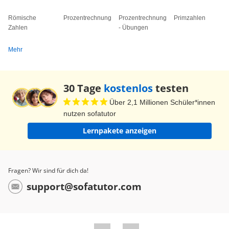
= 160. Super! Unsere Lösung ist korrekt! Die
Römische
Prozentrechnung
Prozentrechnung
Primzahlen
Lösung können wir auch als Punkt (8|160)
Zahlen
- Übungen
schreiben. Und das scheint auch dem Punkt in
Mehr
unserem Graphen zu entsprechen. Das passt ja
hinten und vorne, toll! Schauen wir uns ein
anderes lineares Gleichungssystem an. Wieder
30 Tage
kostenlos
testen
wollen wir die Lösung finden. Also einen x-Wert
Über 2,1 Millionen Schüler*innen
und einen y-Wert, die für beide Gleichungen
nutzen sofatutor
gelten. Um das Einsetzungsverfahren
Lernpakete anzeigen
anzuwenden, ist es schön, wenn die Gleichungen
schon nach einer Variablen aufgelöst sind. Hier
ist das aber nicht der Fall. Was tun wir also? Wir
Fragen? Wir sind für dich da!
können frei wählen, nach welcher Variablen von
support@sofatutor.com
welcher Gleichung wir auflösen wollen. Das liegt
ganz bei dir. Am besten wählt man die Variable,
nach der man am einfachsten auflösen kann. Da