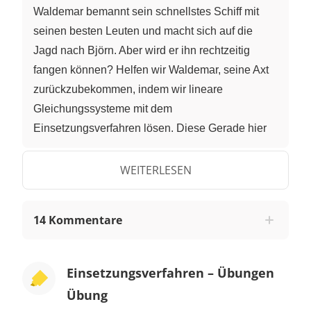
Waldemar bemannt sein schnellstes Schiff mit
seinen besten Leuten und macht sich auf die
Jagd nach Björn. Aber wird er ihn rechtzeitig
fangen können? Helfen wir Waldemar, seine Axt
zurückzubekommen, indem wir lineare
Gleichungssysteme mit dem
Einsetzungsverfahren lösen. Diese Gerade hier
beschreibt, wie Björn auf dem Ozean
vorankommt. Sie hat die Gleichung y = 15x + 40.
WEITERLESEN
Aber was ist das? Waldemars Schiff holt auf. Sein
Vorankommen wird durch die Gleichung y = 20x
14 Kommentare
beschrieben. Der Schnittpunkt der beiden
Geraden ist die Lösung dieses
Gleichungssystems und verrät uns, wann
Einsetzungsverfahren – Übungen
Waldemar Björn endlich einholen wird. Es ist
Übung
natürlich eine sehr anschauliche Methode, die