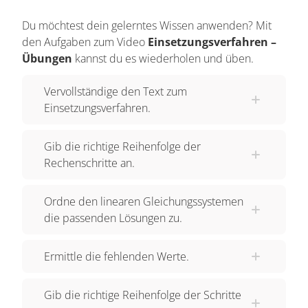
Lösung zeichnerisch zu ermitteln, aber doch auch
Du möchtest dein gelerntes Wissen anwenden? Mit
recht zeitaufwendig, oder? Wir müssen nicht
den Aufgaben zum Video
Einsetzungsverfahren –
immer Geraden zeichnen, um einen Schnittpunkt
Übungen
kannst du es wiederholen und üben.
zu ermitteln. Wir können ihn auch per
Einsetzungsverfahren rechnerisch bestimmen.
Vervollständige den Text zum
Einsetzungsverfahren.
Das Einsetzungsverfahren nennt man auch
Substitutionsverfahren. Wenn man das
Gib die richtige Reihenfolge der
Einsetzungsverfahren bei einem
Rechenschritte an.
Gleichungssystem verwenden will, muss eine der
Gleichungen nach einer der Variablen aufgelöst
Ordne den linearen Gleichungssystemen
sein. Die Lösung eines linearen
die passenden Lösungen zu.
Gleichungssystems muss außerdem für alle
Gleichungen des Systems gelten. Das bedeutet,
Ermittle die fehlenden Werte.
wir müssen einen x-Wert und einen y-Wert finden,
die beide Gleichungen lösen. Zum Glück sind
Gib die richtige Reihenfolge der Schritte
unsere Gleichungen bestens für das