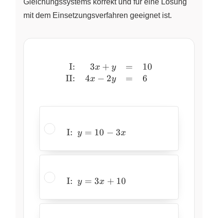
Gleichungssystems korrekt und für eine Lösung
mit dem Einsetzungsverfahren geeignet ist.
I:
3
+
=
10
\begin{array}{rrcl} \text
x
y
II:
4
−
2
=
6
x
y
\text{I:}
I:
=
10
−
3
y
x
~~ y =
10 - 3x
\text{I:}
I:
=
3
+
10
y
x
~~ y =
3x + 10