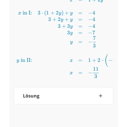
in I:
3
⋅
(
1
+
2
)
+
=
−
4
x
y
y
3
+
2
+
=
−
4
y
y
3
+
3
=
−
4
y
3
=
−
7
y
7
=
−
y
3
7
(
)
in II:
=
1
+
2
⋅
−
y
x
3
11
=
−
x
3
Lösung