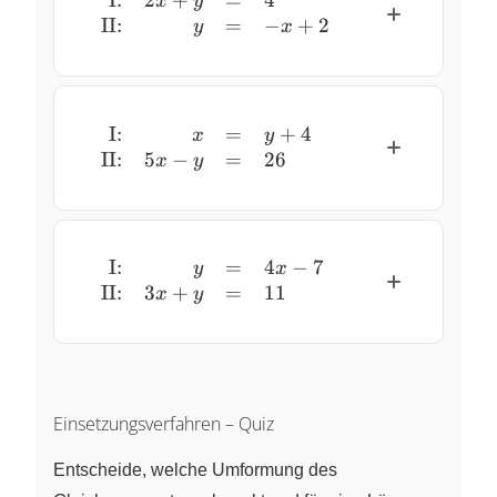
I:
2
+
=
4
\begin{array}{rrcl} \text{I:}
x
y
II:
=
−
+
2
y
x
I:
=
+
4
\begin{array}{rrcl} \text{I:} 
x
y
II:
5
−
=
26
x
y
I:
=
4
−
7
\begin{array}{rrcl} \text{I:}
y
x
II:
3
+
=
11
x
y
Einsetzungsverfahren – Quiz
Entscheide, welche Umformung des