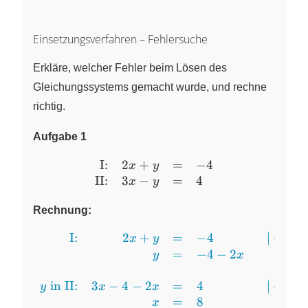
Einsetzungsverfahren – Fehlersuche
Erkläre, welcher Fehler beim Lösen des
Gleichungssystems gemacht wurde, und rechne
richtig.
Aufgabe 1
I:
2
+
=
−
4
\begin{array}{rrcl} \text{
x
y
II:
3
−
=
4
x
y
Rechnung:
I:
2
+
=
−
4
∣
−
2
\begin{array}{rrcll} \text
x
y
x
=
−
4
−
2
y
x
in II:
3
−
4
−
2
=
4
∣
+
4
y
x
x
=
8
x