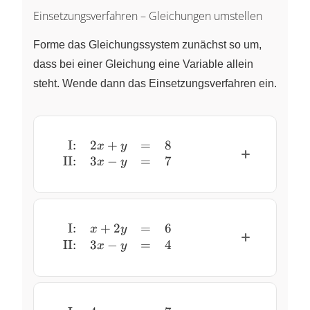
Einsetzungsverfahren – Gleichungen umstellen
Forme das Gleichungssystem zunächst so um,
dass bei einer Gleichung eine Variable allein
steht. Wende dann das Einsetzungsverfahren ein.
I:
2
+
=
8
\begin{array}{rrcl} \text{I:} & 
x
y
II:
3
−
=
7
x
y
I:
+
2
=
6
\begin{array}{rrcl} \text{I:} & 
x
y
II:
3
−
=
4
x
y