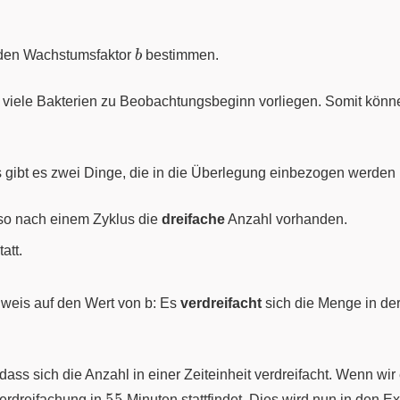
b
den Wachstumsfaktor
b
bestimmen.
 viele Bakterien zu Beobachtungsbeginn vorliegen. Somit könne
gibt es zwei Dinge, die in die Überlegung einbezogen werden
also nach einem Zyklus die
dreifache
Anzahl vorhanden.
att.
nweis auf den Wert von b: Es
verdreifacht
sich die Menge in de
dass sich die Anzahl in einer Zeiteinheit verdreifacht. Wenn wir 
55
55
erdreifachung in
Minuten stattfindet. Dies wird nun in den Ex