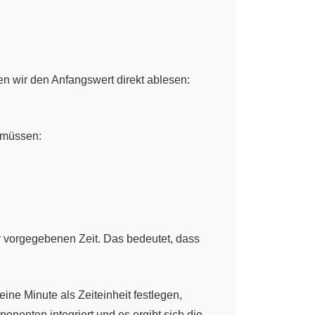
a=10\,450
n wir den Anfangswert direkt ablesen:
 müssen:
b=3
r vorgegebenen Zeit. Das bedeutet, dass
eine Minute als Zeiteinheit festlegen,
ponenten integriert und es ergibt sich die