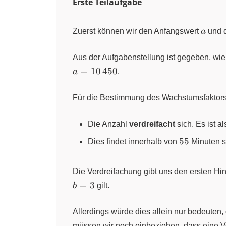
Erste Teilaufgabe
a
Zuerst können wir den Anfangswert
a
und 
Aus der Aufgabenstellung ist gegeben, wie
=
10
450
a
.
Für die Bestimmung des Wachstumsfaktors 
Die Anzahl
verdreifacht
sich. Es ist 
55
55
Dies findet innerhalb von
Minuten st
Die Verdreifachung gibt uns den ersten Hi
=
3
b
gilt.
Allerdings würde dies allein nur bedeuten, 
müssen wir noch einbeziehen, dass eine V