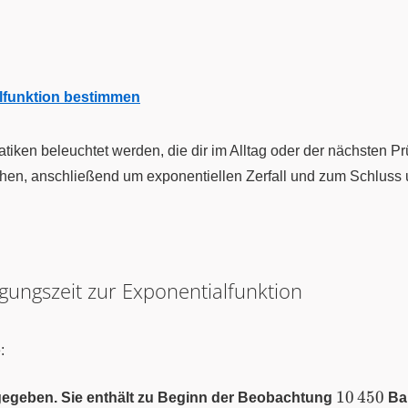
lfunktion bestimmen
iken beleuchtet werden, die dir im Alltag oder der nächsten P
hen, anschließend um exponentiellen Zerfall und zum Schluss 
tigungszeit zur Exponentialfunktion
:
10\,450
10
450
r gegeben. Sie enthält zu Beginn der Beobachtung
Bak