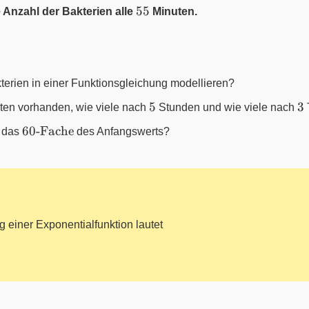
55
55
 Anzahl der Bakterien alle
Minuten.
erien in einer Funktionsgleichung modellieren?
5
3
5
3
en vorhanden, wie viele nach
Stunden und wie viele nach
60
60
-Fache
n das
des Anfangswerts?
\text{-
Fache}
 einer Exponentialfunktion lautet