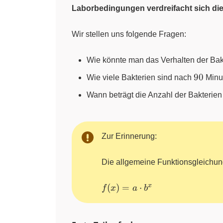
Laborbedingungen verdreifacht sich die
Wir stellen uns folgende Fragen:
Wie könnte man das Verhalten der Bakt
90
90
Wie viele Bakterien sind nach
Minut
Wann beträgt die Anzahl der Bakterie
Zur Erinnerung:
Die allgemeine Funktionsgleichung
{f(x)=a
x
(
)
=
⋅
f
x
a
b
\cdot
b^{x}}