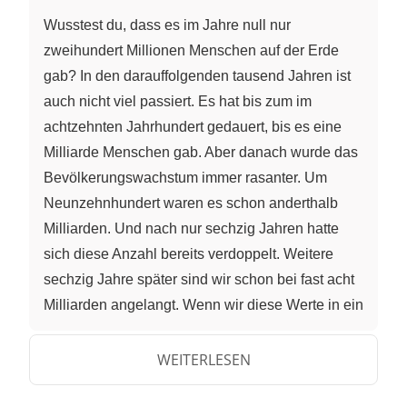
Wusstest du, dass es im Jahre null nur
zweihundert Millionen Menschen auf der Erde
gab? In den darauffolgenden tausend Jahren ist
auch nicht viel passiert. Es hat bis zum im
achtzehnten Jahrhundert gedauert, bis es eine
Milliarde Menschen gab. Aber danach wurde das
Bevölkerungswachstum immer rasanter. Um
Neunzehnhundert waren es schon anderthalb
Milliarden. Und nach nur sechzig Jahren hatte
sich diese Anzahl bereits verdoppelt. Weitere
sechzig Jahre später sind wir schon bei fast acht
Milliarden angelangt. Wenn wir diese Werte in ein
Koordinatensystem eintragen, erkennen wir, dass
sich dieses schnelle Wachstum am besten mit
WEITERLESEN
„Exponentialfunktionen“ modellieren lässt. Was
genau versteht man unter diesem Funktionstyp?