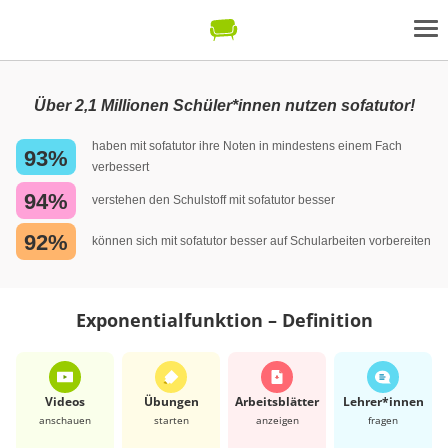
Über 2,1 Millionen Schüler*innen nutzen sofatutor!
haben mit sofatutor ihre Noten in mindestens einem Fach
93%
verbessert
94%
verstehen den Schulstoff mit sofatutor besser
92%
können sich mit sofatutor besser auf Schularbeiten vorbereiten
Exponentialfunktion – Definition
Videos
Übungen
Arbeits­blätter
Lehrer*​innen
anschauen
starten
anzeigen
fragen