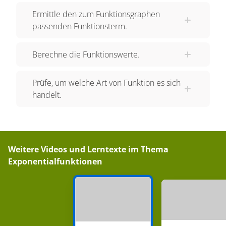
Ermittle den zum Funktionsgraphen
verläuft der Funktionsgraph. Ist die Basis kleiner
passenden Funktionsterm.
als eins, fällt der Funktionsgraph. Zum Beispiel
die Funktionen „ein Halb hoch x“ oder „ein Drittel
Berechne die Funktionswerte.
hoch x“. Das können wir mithilfe einer
Wertetabelle nachweisen. Je größer die
Prüfe, um welche Art von Funktion es sich
Exponenten, also die x-Werte werden, desto
handelt.
kleiner werden die Funktionswerte. Und je kleiner
die Exponenten werden, desto größer sind die
Funktionswerte. Auch für diese Funktionen gilt,
dass bei „x gleich null“ der Funktionswert wieder
Weitere Videos und Lerntexte im Thema
eins ist. Gut, soweit also zu dem Fall a kleiner
Exponentialfunktionen
eins. Was würde passieren, wenn a genau eins
ist? Dann wären alle Funktionswerte eins, denn
egal mit welcher Zahl eins potenziert wird, eins
mal eins mal eins ergibt immer eins. Wir hätten
also eine Gerade, die waagerecht auf der Höhe