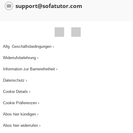
support@sofatutor.com
positiv sind, haben die Exponentialfunktionen
keine Nullstelle. Die letzte interessante
Erkenntnis, die wir hier ansprechen wollen, ist der
symmetrische Verlauf von je zwei
Funktionsgraphen. Wenn wir zum Beispiel den
Allg. Geschäftsbedingungen ›
Funktionsgraphen „zwei hoch x“ an der y-Achse
Widerrufsbelehrung ›
spiegeln, erhalten wir den Graphen der Funktion
„ein Halb hoch x“. Und wenn wir den
Information zur Barrierefreiheit ›
Funktionsgraphen von „ein Drittel hoch x“ an der
Datenschutz ›
y-Achse spiegeln, erhalten wir den Graphen von
„drei hoch x“. Man kann also allgemein sagen,
Cookie Details ›
dass die Graphen der Exponentialfunktionen „a
Cookie Präferenzen ›
hoch x“ und „eins durch a hoch x“ durch
Abos hier kündigen ›
Spiegelung an der y-Achse auseinander
hervorgehen. Statt „eins durch a hoch x“ kann
Abos hier widerrufen ›
man übrigens auch „a hoch minus x“ schreiben.