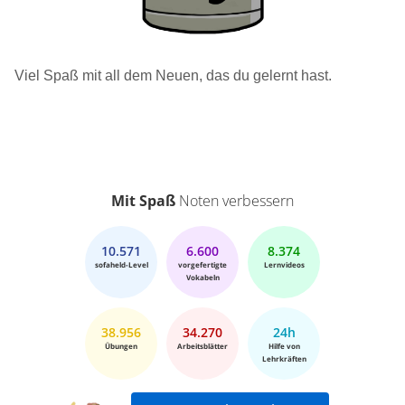
Viel Spaß mit all dem Neuen, das du gelernt hast.
Mit Spaß
Noten verbessern
10.571
6.600
8.374
sofaheld-Level
vorgefertigte
Lernvideos
Vokabeln
38.956
34.270
24h
Übungen
Arbeitsblätter
Hilfe von
Lehrkräften