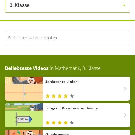
3. Klasse
Beliebteste Videos
in
Mathematik, 3. Klasse
Senkrechte Linien
Längen – Kommaschreibweise
Quadernetze