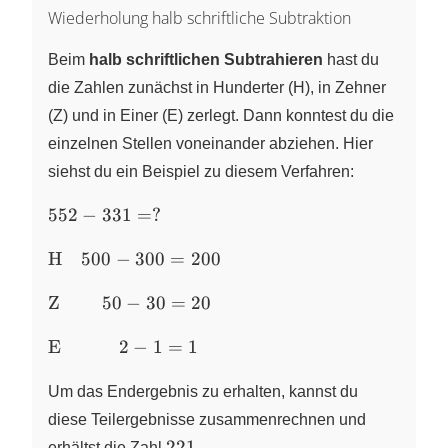
Wiederholung halb schriftliche Subtraktion
Beim
halb schriftlichen Subtrahieren
hast du
die Zahlen zunächst in Hunderter (H), in Zehner
(Z) und in Einer (E) zerlegt. Dann konntest du die
einzelnen Stellen voneinander abziehen. Hier
siehst du ein Beispiel zu diesem Verfahren:
552
552
−
331
=
?
-
\text{H}
331
H
500
−
300
=
200
\quad
= ?
\text{Z}
500 - 300
Z
50
−
30
=
20
\qquad
= 200
\text{E}
\, 50 -
E
2
−
1
=
1
\qquad
30 = 20
\quad 2
Um das Endergebnis zu erhalten, kannst du
- 1 = 1
diese Teilergebnisse zusammenrechnen und
221
221
erhältst die Zahl
.