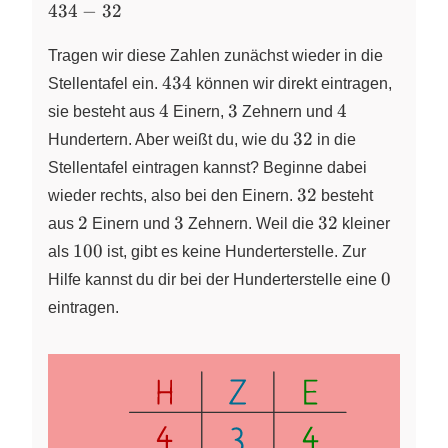
434
434
−
32
-
32
Tragen wir diese Zahlen zunächst wieder in die
434
434
Stellentafel ein.
können wir direkt eintragen,
4
3
4
4
3
4
sie besteht aus
Einern,
Zehnern und
32
32
Hundertern. Aber weißt du, wie du
in die
Stellentafel eintragen kannst? Beginne dabei
32
32
wieder rechts, also bei den Einern.
besteht
2
3
32
2
3
32
aus
Einern und
Zehnern. Weil die
kleiner
100
100
als
ist, gibt es keine Hunderterstelle. Zur
0
0
Hilfe kannst du dir bei der Hunderterstelle eine
eintragen.