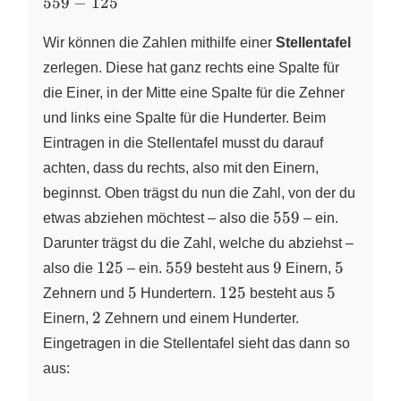
559
559
−
125
-
125
Wir können die Zahlen mithilfe einer
Stellentafel
zerlegen. Diese hat ganz rechts eine Spalte für
die Einer, in der Mitte eine Spalte für die Zehner
und links eine Spalte für die Hunderter. Beim
Eintragen in die Stellentafel musst du darauf
achten, dass du rechts, also mit den Einern,
beginnst. Oben trägst du nun die Zahl, von der du
559
559
etwas abziehen möchtest – also die
– ein.
Darunter trägst du die Zahl, welche du abziehst –
125
559
9
5
125
559
9
5
also die
– ein.
besteht aus
Einern,
5
125
5
5
125
5
Zehnern und
Hundertern.
besteht aus
2
2
Einern,
Zehnern und einem Hunderter.
Eingetragen in die Stellentafel sieht das dann so
aus: