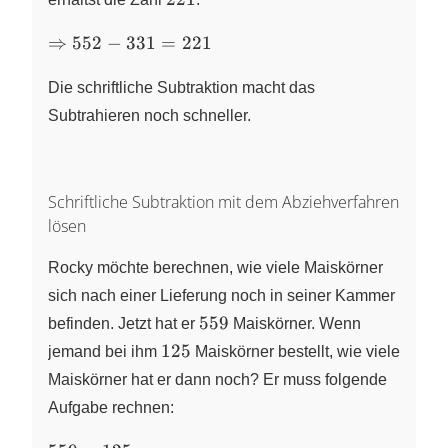
\Rightarrow
⇒
552
−
331
=
221
552 - 331 =
221
Die schriftliche Subtraktion macht das
Subtrahieren noch schneller.
Schriftliche Subtraktion mit dem Abziehverfahren
lösen
Rocky möchte berechnen, wie viele Maiskörner
sich nach einer Lieferung noch in seiner Kammer
559
559
befinden. Jetzt hat er
Maiskörner. Wenn
125
125
jemand bei ihm
Maiskörner bestellt, wie viele
Maiskörner hat er dann noch? Er muss folgende
Aufgabe rechnen: