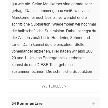
gut wie nie. Seine Maiskörner sind gerade sehr
gefragt. Damit er immer genau weiß, wie viele
Maiskörner er noch besitzt, verwendet er die
schriftliche Subtraktion. Wiederholen wir nochmal
die halbschriftliche Subtraktion. Dabei zerlegst du
die Zahlen zunächst in Hunderter, Zehner und
Einer. Dann kannst du die einzelnen Stellen
voneinander abziehen. Hier haben wir also 200,
20 und 1. Um das Endergebnis zu erhalten,
kannst du nun DIESE Teilergebnisse
zusammenrechnen. Die schriftliche Subtraktion
macht das Subtrahieren aber NOCH schneller.
Rocky möchte berechnen, wie viele Maiskörner
WEITERLESEN
sich nach einer Lieferung noch in der Kammer
befinden. Jetzt hat er 559 Maiskörner. Wenn
54 Kommentare
jemand bei ihm 125 Maiskörnern bestellt, wie