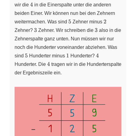
4
4
wir die
in die Einerspalte unter die anderen
beiden Einer. Wir können nun bei den Zehnern
5
2
5
2
weitermachen. Was sind
Zehner minus
3
3
3
3
Zehner?
Zehner. Wir schreiben die
also in die
Zehnerspalte ganz unten. Nun müssen wir nur
noch die Hunderter voneinander abziehen. Was
5
1
4
5
1
4
sind
Hunderter minus
Hunderter?
4
4
Hunderter. Die
tragen wir in die Hunderterspalte
der Ergebniszeile ein.