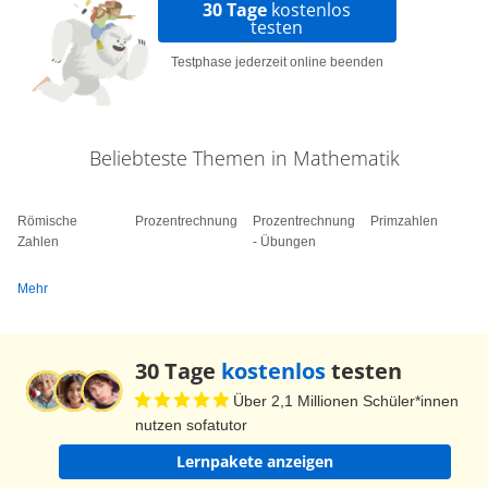
30 Tage
kostenlos
Geräusch? Bevor wir das sehen, schauen wir uns
testen
noch einmal an, was wir gelernt haben.
Testphase jederzeit online beenden
Schriftliche Subtraktion hilft dir dabei große
Zahlen voneinander abzuziehen. Dazu kannst du
die Zahlen zunächst in eine Stellentafel
Beliebteste Themen in Mathematik
eintragen. Beginne beim Eintragen rechts. Du
kannst 'leere' Stellen mit einer Null auffüllen.
Römische
Prozentrechnung
Prozentrechnung
Primzahlen
Dann subtrahierst du stellenweise. Hier also
Zahlen
- Übungen
zunächst die Einer, dann die Zehner und dann
Mehr
die Hunderter. Das Ergebnis kannst du dann
direkt ablesen. Und was war das nun für ein
Geräusch? Oh, da kann Rocky sich ja einen
30 Tage
kostenlos
testen
schönen Filmeabend machen.
Über 2,1 Millionen Schüler*innen
nutzen sofatutor
Lernpakete anzeigen