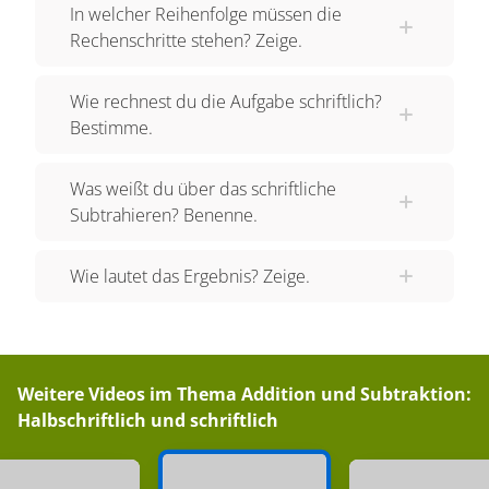
In welcher Reihenfolge müssen die
Einer? 4 Einer. Da wir EINER voneinander
Rechenschritte stehen? Zeige.
abgezogen haben, schreiben wir die 4 dann in
die Einer-Spalte. Wir können nun bei den
Wie rechnest du die Aufgabe schriftlich?
Zehnern weitermachen. Was sind 5 Zehner minus
Bestimme.
2 Zehner? 3 Zehner. Wir schreiben die 3 also in
die Zehnerspalte. Nun müssen wir nur noch die
Was weißt du über das schriftliche
Hunderter voneinander abziehen. Was sind 5
Subtrahieren? Benenne.
Hunderter minus 1 Hunderter? 4 Hunderter. Die 4
tragen wir in die Hunderterspalte ein. Das
Wie lautet das Ergebnis? Zeige.
Ergebnis kannst du jetzt einfach ablesen: 434.
Rocky hat noch 434 Maiskörner. Er verschickt
nun eine weitere Bestellung. In ihr befinden sich
32 Maiskörner. Um herauszufinden, wie viele
Weitere Videos im Thema
Addition und Subtraktion:
Maiskörner ihm dann übrig bleiben, rechnen wir
Halbschriftlich und schriftlich
also 434 minus 32. 434 können wir direkt in der
Stellentafel übertragen. Weißt du, wie du 32 in