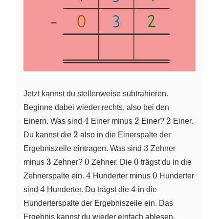
Jetzt kannst du stellenweise subtrahieren.
Beginne dabei wieder rechts, also bei den
4
2
2
4
2
2
Einern. Was sind
Einer minus
Einer?
Einer.
2
2
Du kannst die
also in die Einerspalte der
3
3
Ergebniszeile eintragen. Was sind
Zehner
3
0
0
3
0
0
minus
Zehner?
Zehner. Die
trägst du in die
4
0
4
0
Zehnerspalte ein.
Hunderter minus
Hunderter
4
4
4
4
sind
Hunderter. Du trägst die
in die
Hunderterspalte der Ergebniszeile ein. Das
Ergebnis kannst du wieder einfach ablesen.