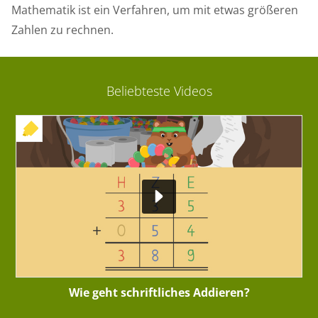
Mathematik ist ein Verfahren, um mit etwas größeren
Zahlen zu rechnen.
Beliebteste Videos
+ INTERAKTIVE ÜBUNG
Wie geht schriftliches Addieren?