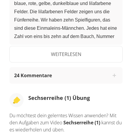
blaue, rote, gelbe, dunkelblaue und lilafarbene
Felder. Die lilafarbenen Felder zeigen uns die
Fünferreihe. Wir haben zehn Spielfiguren, das
sind diese Einmaleins-Männchen. Jedes hat eine
Zahl von eins bis zehn auf dem Bauch, Nummer
eins, zwei, drei, vier und fünf haben wir schon
genauer kennengelernt, sie haben uns die ersten
WEITERLESEN
fünf Einmaleins-Reihen gezeigt. Das erste
Männchen ist blau, es stellt die Einerreihe dar,
24 Kommentare
das rote Männchen die Zweierreihe, das gelbe
Männchen zeigt uns die Dreierreihe, das
dunkelblaue Männchen die Viererreihe und das
Sechserreihe (1) Übung
lilafarbene Männchen die Fünferreihe. Da es
dabei auf der 50 gelandet ist, waren wir am Ende
Du möchtest dein gelerntes Wissen anwenden? Mit
des vorigen Videos mit unserem Spielfeld bis zur
den Aufgaben zum Video
Sechserreihe (1)
kannst du
50 gekommen. Nun sind wieder zehn neue
es wiederholen und üben.