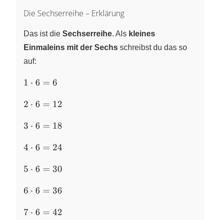
Die Sechserreihe – Erklärung
Das ist die
Sechserreihe
. Als
kleines
Einmaleins mit der Sechs
schreibst du das so
auf:
1
1
⋅
6
=
6
\cdot
2
6 = 6
2
⋅
6
=
12
\cdot
3
6 =
3
⋅
6
=
18
\cdot
12
4
6 =
4
⋅
6
=
24
\cdot
18
5
6 =
5
⋅
6
=
30
\cdot
24
6
6 =
6
⋅
6
=
36
\cdot
30
7
6 =
7
⋅
6
=
42