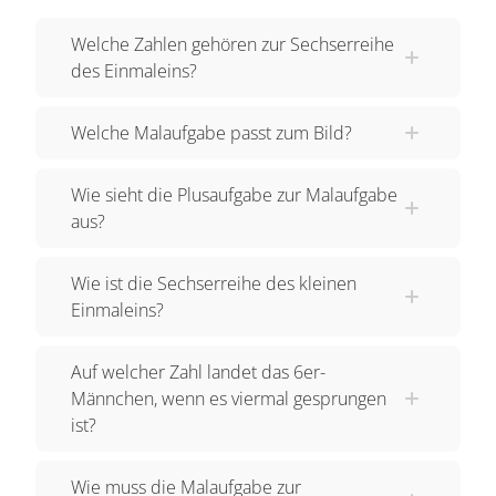
Zahlen hinzugekommen. Hier haben wir das
Welche Zahlen gehören zur Sechserreihe
nächste Männchen, es ist orange und hat die
des Einmaleins?
Zahl sechs auf dem Bauch. Und jetzt geht es los.
Das Männchen muss immer Sechserschritte
Welche Malaufgabe passt zum Bild?
machen. Was meinst du, auf welchen Zahlen es
landen wird? Pass gut auf: 6, 12, 18, 24, 30, 36,
Wie sieht die Plusaufgabe zur Malaufgabe
42, 48, 54, 60. Das waren zehn Sprünge. Und
aus?
das ist nun die Sechserreihe. Schauen wir uns
mal die Spuren an, die das orange Männchen
Wie ist die Sechserreihe des kleinen
hinterlassen hat. Hier kannst du gut sehen, wie
Einmaleins?
groß die Sprünge sind. Das Männchen hat immer
fünf Felder ausgelassen. Am Ende ist es auf der
Auf welcher Zahl landet das 6er-
60 gelandet. Nun ist unser Spielfeld also bis zur
Männchen, wenn es viermal gesprungen
60 gewachsen. Ich sage dir die zehn Zahlen der
ist?
Sechserreihe nochmal, damit du sie dir gut
merken kannst. 6, 12, 18, 24, 30, 36, 42, 48, 54,
Wie muss die Malaufgabe zur