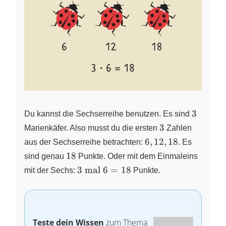
3
3
Du kannst die Sechserreihe benutzen. Es sind
3
3
Marienkäfer. Also musst du die ersten
Zahlen
6,
6
,
12
,
18
aus der Sechserreihe betrachten:
. Es
12,
18
18
sind genau
Punkte. Oder mit dem Einmaleins
18
3~
3
mal
6
=
18
mit der Sechs:
Punkte.
\text{mal}
~ 6 =18
Teste dein Wissen
zum Thema