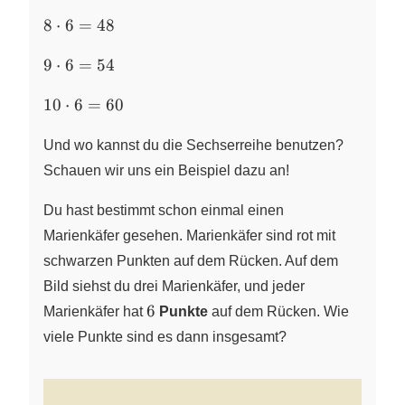
\cdot
36
8
6 =
8
⋅
6
=
48
\cdot
42
9
6 =
9
⋅
6
=
54
\cdot
48
10
6 =
10
⋅
6
=
60
\cdot
54
6 =
Und wo kannst du die Sechserreihe benutzen?
60
Schauen wir uns ein Beispiel dazu an!
Du hast bestimmt schon einmal einen
Marienkäfer gesehen. Marienkäfer sind rot mit
schwarzen Punkten auf dem Rücken. Auf dem
Bild siehst du drei Marienkäfer, und jeder
6
6
Marienkäfer hat
Punkte
auf dem Rücken. Wie
viele Punkte sind es dann insgesamt?