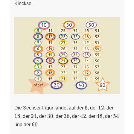
Kleckse.
6
12
18
6
12
Die Sechser-Figur landet auf der
, der
, der
24
30
36
42
48
54
18
24
30
36
42
48
54
, der
, der
, der
, der
, der
, der
60
60
und der
.