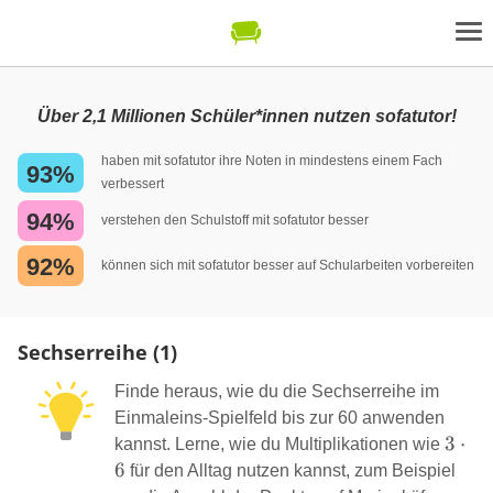
Über 2,1 Millionen Schüler*innen nutzen sofatutor!
haben mit sofatutor ihre Noten in mindestens einem Fach
93%
verbessert
94%
verstehen den Schulstoff mit sofatutor besser
92%
können sich mit sofatutor besser auf Schularbeiten vorbereiten
Sechserreihe (1)
Finde heraus, wie du die Sechserreihe im
Einmaleins-Spielfeld bis zur 60 anwenden
3\cd
3
⋅
kannst. Lerne, wie du Multiplikationen wie
6
für den Alltag nutzen kannst, zum Beispiel