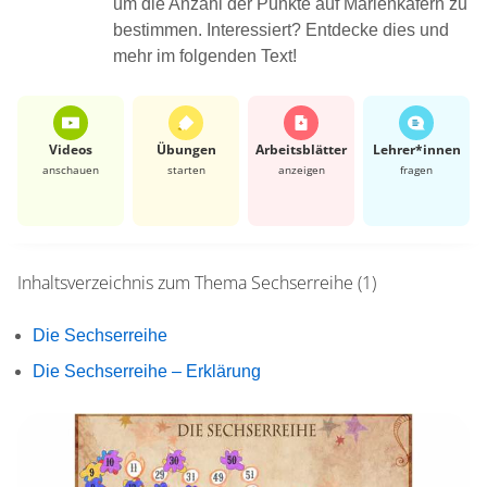
um die Anzahl der Punkte auf Marienkäfern zu
bestimmen. Interessiert? Entdecke dies und
mehr im folgenden Text!
Videos
Übungen
Arbeits­blätter
Lehrer*​innen
anschauen
starten
anzeigen
fragen
Inhaltsverzeichnis zum Thema
Sechserreihe (1)
Die Sechserreihe
Die Sechserreihe – Erklärung