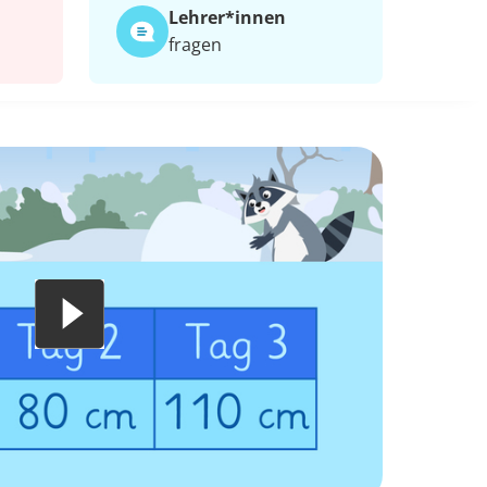
Lehrer*​innen
fragen