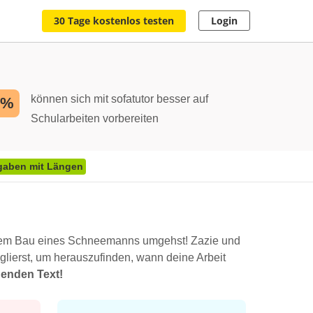
30 Tage kostenlos testen
Login
können sich mit sofatutor besser auf
2%
Schularbeiten vorbereiten
gaben mit Längen
e dem Bau eines Schneemanns umgehst! Zazie und
ierst, um herauszufinden, wann deine Arbeit
genden Text!