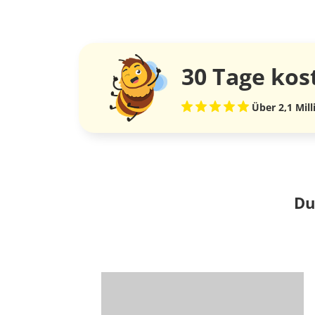
30 Tage
kos
Über 2,1 Mil
Du