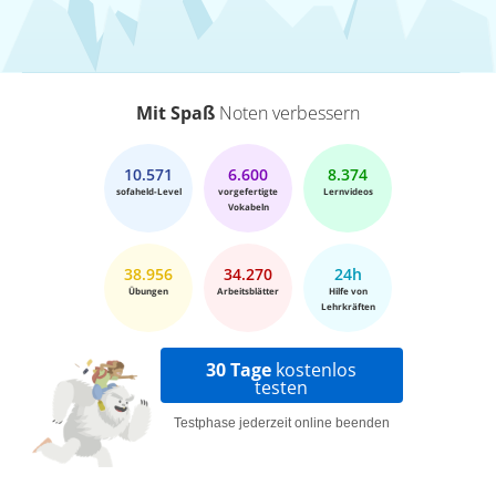
Mit Spaß
Noten verbessern
10.571
6.600
8.374
sofaheld-Level
vorgefertigte
Lernvideos
Vokabeln
38.956
34.270
24h
Übungen
Arbeitsblätter
Hilfe von
Lehrkräften
30 Tage
kostenlos
testen
Testphase jederzeit online beenden