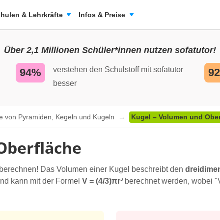
hulen & Lehrkräfte
Infos & Preise
Über 2,1 Millionen Schüler*innen nutzen sofatutor!
verstehen den Schulstoff mit sofatutor
94%
9
besser
e von Pyramiden, Kegeln und Kugeln
Kugel – Volumen und Ober
Oberfläche
berechnen! Das Volumen einer Kugel beschreibt den
dreidime
d kann mit der Formel
V = (4/3)πr³
berechnet werden, wobei "V"