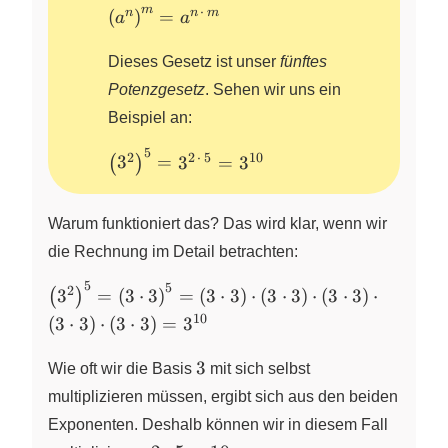
m
⋅
\left( a^n
n
n
m
(
)
=
a
a
\right)^m
= a^{n \,
Dieses Gesetz ist unser
fünftes
\cdot \,
Potenzgesetz
. Sehen wir uns ein
m}
Beispiel an:
5
\left(
2
2
⋅
5
10
3
=
3
=
3
(
)
3^2
\right)^5
Warum funktioniert das? Das wird klar, wenn wir
= 3^{2
\, \cdot
die Rechnung im Detail betrachten:
\, 5} =
5
5
\left(
2
3
=
(
3
⋅
3
)
=
(
3
⋅
3
)
⋅
(
3
⋅
3
)
⋅
(
3
⋅
3
)
⋅
(
)
3^{10}
3^2
10
(
3
⋅
3
)
⋅
(
3
⋅
3
)
=
3
\right)^5
= \left(
3
3
Wie oft wir die Basis
mit sich selbst
3 \cdot 3
multiplizieren müssen, ergibt sich aus den beiden
\right)^5
Exponenten. Deshalb können wir in diesem Fall
= \left(