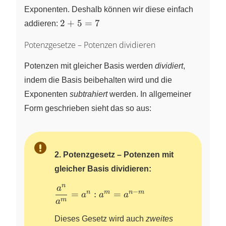
\cdot
Exponenten. Deshalb können wir diese einfach
3
2
2
+
5
=
7
\right)
addieren:
+
\cdot
Potenzgesetze – Potenzen dividieren
5
\left(
=
3
Potenzen mit gleicher Basis werden
dividiert
,
7
\cdot
indem die Basis beibehalten wird und die
3
\cdot
Exponenten
subtrahiert
werden. In allgemeiner
3
Form geschrieben sieht das so aus:
\cdot
3
\cdot
3
2. Potenzgesetz – Potenzen mit
\right)
gleicher Basis dividieren:
= 3
\cdot
n
a
\dfrac{a^n}
−
n
m
n
m
=
:
=
a
a
a
3
{a^m}=a^n:
m
a
\cdot
a^m=a^{n-
Dieses Gesetz wird auch
zweites
3
m}