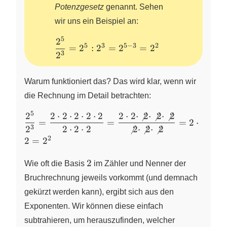
\cdot
Potenzgesetz
genannt. Sehen
3
wir uns ein Beispiel an:
\cdot
5
2
\dfrac{2^{5}}
3
5
3
5
−
3
2
=
2
:
2
=
2
=
2
{2^{3}} =
\cdot
3
2
2^5 : 2^3 =
3
2^{5-3} = 2^2
\cdot
Warum funktioniert das? Das wird klar, wenn wir
3 =
die Rechnung im Detail betrachten:
3^7
5
2
2
⋅
2
⋅
2
⋅
2
⋅
2
2
⋅
2
⋅

2
⋅

2
⋅

2
\dfrac{2^{5}}
=
=
=
2
⋅
{2^{3}} =
3
2
2
⋅
2
⋅
2

2
⋅

2
⋅

2
\dfrac{2
2
2
=
2
\cdot 2 \cdot
2
2 \cdot 2
2
Wie oft die Basis
im Zähler und Nenner der
\cdot 2}{2
Bruchrechnung jeweils vorkommt (und demnach
\cdot 2 \cdot
gekürzt werden kann), ergibt sich aus den
2} = \dfrac{2
Exponenten. Wir können diese einfach
\cdot 2 \cdot
\not{2} \cdot
subtrahieren, um herauszufinden, welcher