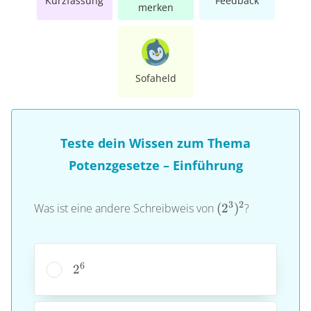
Kurzfassung
Feedback
merken
Sofaheld
Teste dein Wissen zum Thema
Potenzgesetze – Einführung
(2^{3})^{2}
3
2
Was ist eine andere Schreibweis von
(
2
)
?
2^{6}
6
2