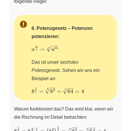
folgende Regel:
6. Potenzgesetz – Potenzen
potenzieren:
m
a^{\frac{m}
=
m
n
a
a
n
{n}} =
\sqrt[n]
Das ist unser
sechstes
{a^m}
Potenzgesetz
. Sehen wir uns ein
Beispiel an:
2
3
8^{\frac{2}
3
2
8
=
8
=
64
=
4
3
{3}} =
\sqrt[3]
Warum funktioniert das? Das wird klar, wenn wir
{8^2} =
\sqrt[3]{64}
die Rechnung im Detail betrachten:
= 4
1
8^{\frac{2}{3}}
2
1
3
2
2
⋅
3
2
3