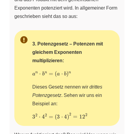
Exponenten potenziert wird. In allgemeiner Form
geschrieben sieht das so aus:
3. Potenzgesetz – Potenzen mit
gleichem Exponenten
multiplizieren:
a^n\cdot
n
n
n
⋅
=
(
⋅
)
a
b
a
b
b^n=
(a\cdot
Dieses Gesetz nennen wir
drittes
b)^n
Potenzgesetz
. Sehen wir uns ein
Beispiel an:
2
2
2
2
3^2 \cdot
3
⋅
4
=
(
3
⋅
4
)
=
12
4^2 =
\left( 3