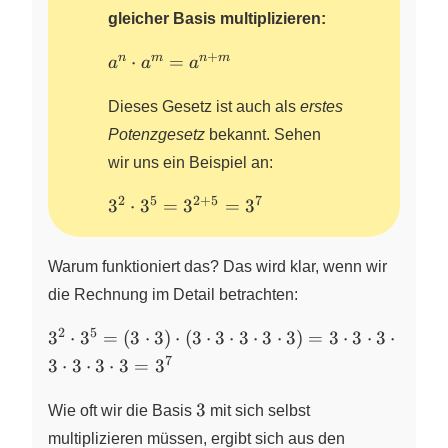
gleicher Basis multiplizieren:
+
a^n\cdot
n
m
n
m
⋅
=
a
a
a
a^m=a^{n+m}
Dieses Gesetz ist auch als
erstes
Potenzgesetz
bekannt. Sehen
wir uns ein Beispiel an:
2
5
2
+
5
7
3^2
3
⋅
3
=
3
=
3
\cdot
3^5 =
Warum funktioniert das? Das wird klar, wenn wir
3^{2+5}
= 3^7
die Rechnung im Detail betrachten:
2
5
3^2
3
⋅
3
=
(
3
⋅
3
)
⋅
(
3
⋅
3
⋅
3
⋅
3
⋅
3
)
=
3
⋅
3
⋅
3
⋅
\cdot
7
3
⋅
3
⋅
3
⋅
3
=
3
3^5 =
\left(
3
3
Wie oft wir die Basis
mit sich selbst
3
multiplizieren müssen, ergibt sich aus den