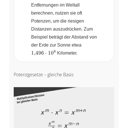
Entfernungen im Weltall
berechnen, nutzen sie oft
Potenzen, um die riesigen
Distanzen auszudrücken. Zum
Beispiel beträgt der Abstand von
1{,}496
der Erde zur Sonne etwa
\cdot
8
1
,
496
⋅
1
0
Kilometer.
10^8
Potenzgesetze – gleiche Basis