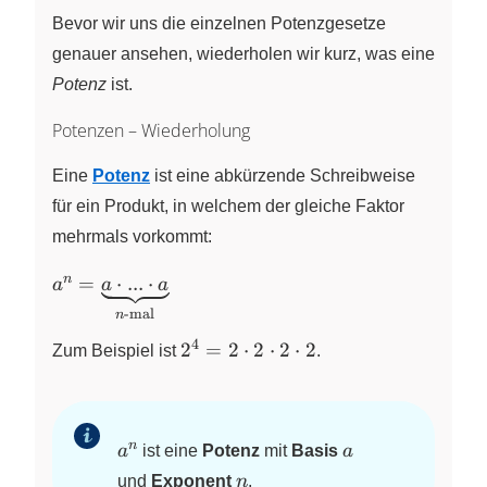
{a^m}
{8^2}
Bevor wir uns die einzelnen Potenzgesetze
genauer ansehen, wiederholen wir kurz, was eine
Potenz
ist.
Potenzen – Wiederholung
Eine
Potenz
ist eine abkürzende Schreibweise
für ein Produkt, in welchem der gleiche Faktor
mehrmals vorkommt:
a^n=\underbrace{a\cdot
n
=
⋅
...
⋅
a
a
a
... \cdot a}_{n\text{-
-mal
n
mal}}
4
2^4=2\cdot
2
=
2
⋅
2
⋅
2
⋅
2
Zum Beispiel ist
.
2\cdot
2\cdot 2
a^n
a
n
a
ist eine
Potenz
mit
Basis
a
n
und
Exponent
n
.