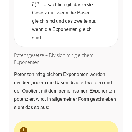
a^{m+n}
\cdot
n
= \left(
)
b
. Tatsächlich gilt das erste
b^n =
3 \cdot 4
Gesetz nur, wenn die Basen
(a\cdot
\right)
gleich sind und das zweite nur,
b)^n
\cdot
wenn die Exponenten gleich
\left( 3
\cdot 4
sind.
\right) =
\left( 3
Potenzgesetze – Division mit gleichem
\cdot 4
Exponenten
\right)^2
=
Potenzen mit gleichem Exponenten werden
{12}^2
dividiert, indem die Basen dividiert werden und
der Quotient mit dem gemeinsamen Exponenten
potenziert wird. In allgemeiner Form geschrieben
sieht das so aus: