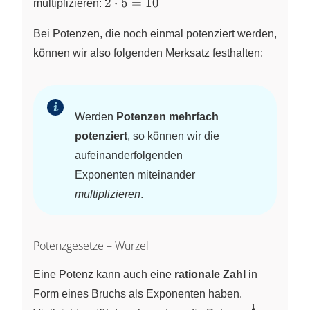
2
2
⋅
5
=
10
3 \cdot 3
multiplizieren:
\cdot
\right)
5 =
Bei Potenzen, die noch einmal potenziert werden,
\cdot
10
\left( 3
können wir also folgenden Merksatz festhalten:
\cdot 3
\right)
\cdot
\left( 3
Werden
Potenzen mehrfach
\cdot 3
potenziert
, so können wir die
\right)
aufeinanderfolgenden
\cdot
Exponenten miteinander
\left( 3
\cdot 3
multiplizieren
.
\right)
\cdot
\left( 3
Potenzgesetze – Wurzel
\cdot 3
\right) =
Eine Potenz kann auch eine
rationale Zahl
in
3^{10}
Form eines Bruchs als Exponenten haben.
1