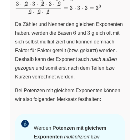
3
⋅

2
⋅
3
⋅

2
⋅
3
⋅

2
{2^3} =
3
=
3
⋅
3
⋅
3
=
3

2
⋅

2
⋅

2
\dfrac{6
\cdot 6
Da Zähler und Nenner den gleichen Exponenten
\cdot 6}{2
6
3
6
3
haben, werden die Basen
und
gleich oft mit
\cdot 2
\cdot 2} =
sich selbst multipliziert und können demnach
\dfrac{3\,
Faktor für Faktor geteilt (bzw. gekürzt) werden.
\cdot
Deshalb kann der Exponent auch
nach außen
\not{2}
gezogen
und somit erst nach dem Teilen bzw.
\cdot 3\,
Kürzen verrechnet werden.
\cdot
\not{2}
Bei Potenzen mit gleichem Exponenten können
\cdot 3\,
\cdot
wir also folgenden Merksatz festhalten:
\not{2}}
{\not{2}\,
\cdot
\not{2}\,
Werden
Potenzen mit gleichem
\cdot
Exponenten
multipliziert
bzw.