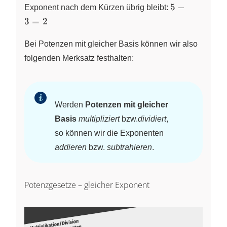
\not{2} \cdot
5
5
−
Exponent nach dem Kürzen übrig bleibt:
\not{2}}
-
3
=
2
{\not{2}
3
\cdot \not{2}
=
Bei Potenzen mit gleicher Basis können wir also
\cdot
2
folgenden Merksatz festhalten:
\not{2}} = 2
\cdot 2 = 2^2
Werden
Potenzen mit gleicher
Basis
multipliziert
bzw.
dividiert
,
so können wir die Exponenten
addieren
bzw.
subtrahieren
.
Potenzgesetze – gleicher Exponent