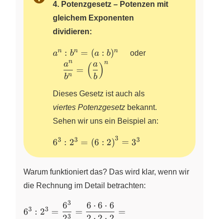
4. Potenzgesetz – Potenzen mit
gleichem Exponenten
dividieren:
a^n :
\quad \dfrac{a^
n
n
n
:
=
(
:
)
a
b
a
b
oder
b^n =
{b^n}=\left(\dfr
n
n
a
a
(
)
=
(a :
{b}\right)^n
n
b
b
b)^n
Dieses Gesetz ist auch als
\quad
viertes Potenzgesetz
bekannt.
Sehen wir uns ein Beispiel an:
3
3
3
3
6^3 : 2^3
6
:
2
=
(
6
:
2
)
=
3
= \left(
6 : 2
Warum funktioniert das? Das wird klar, wenn wir
\right)^3
= 3^3
die Rechnung im Detail betrachten:
3
6
6
⋅
6
⋅
6
6^3 : 2^3 =
3
3
6
:
2
=
=
=
\dfrac{6^3}
3
2
2
⋅
2
⋅
2