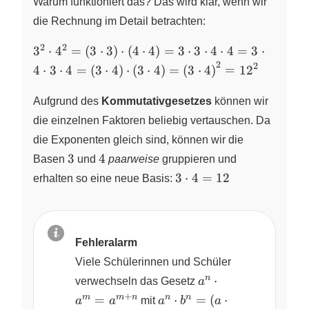
Warum funktioniert das? Das wird klar, wenn wir
\cdot 4
\right)^{2}
die Rechnung im Detail betrachten:
= {12}^2
2
2
3^2
3
⋅
4
=
(
3
⋅
3
)
⋅
(
4
⋅
4
)
=
3
⋅
3
⋅
4
⋅
4
=
3
⋅
\cdot
2
2
4
⋅
3
⋅
4
=
(
3
⋅
4
)
⋅
(
3
⋅
4
)
=
(
3
⋅
4
)
=
12
4^2 =
\left( 3
Aufgrund des
Kommutativgesetzes
können wir
\cdot 3
die einzelnen Faktoren beliebig vertauschen. Da
\right)
die Exponenten gleich sind, können wir die
\cdot
3
4
3
4
\left( 4
Basen
und
paarweise
gruppieren und
\cdot 4
3
3
⋅
4
=
12
erhalten so eine neue Basis:
\right) =
\cdot
3 \cdot 3
4 =
\cdot 4
12
\cdot 4
Fehleralarm
= 3
Viele Schülerinnen und Schüler
\cdot 4
a^n \cdot
n
⋅
verwechseln das Gesetz
a
\cdot 3
a^m =
+
a^n
m
m
n
n
n
=
⋅
=
(
⋅
a
a
mit
a
b
a
\cdot 4