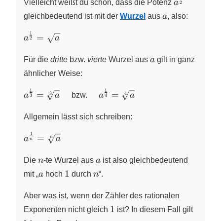
a^{\frac{1
Vielleicht weißt du schon, dass die Potenz
a
2
{2}}
a
gleichbedeutend ist mit der
Wurzel
aus
a
, also:
1
a^{\frac{1}
=
a
a
2
{2}} =
a
\sqrt{a}
Für die
dritte
bzw.
vierte
Wurzel aus
a
gilt in ganz
ähnlicher Weise:
1
1
a^{\frac{1}
\quad
=
=
3
4
a
a
bzw.
a
a
3
4
{3}} =
a^{\frac{1}
\sqrt[3]{a}
{4}} =
Allgemein lässt sich schreiben:
\quad
\sqrt[4]{a}
1
a^{\frac{1}
=
a
a
n
n
{n}} =
n
a
\sqrt[n]{a}
Die
n
‑te Wurzel aus
a
ist also gleichbedeutend
a
1
n
1
mit „
a
hoch
durch
n
“.
Aber was ist, wenn der Zähler des rationalen
1
1
Exponenten nicht gleich
ist? In diesem Fall gilt