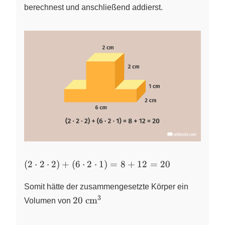
berechnest und anschließend addierst.
(2
(
2
⋅
2
⋅
2
)
+
(
6
⋅
2
⋅
1
)
=
8
+
12
=
20
\cdot
2
Somit hätte der zusammengesetzte Körper ein
\cdot
3
20
20
cm
Volumen von
2) +
~\text{cm}^{3}
(6