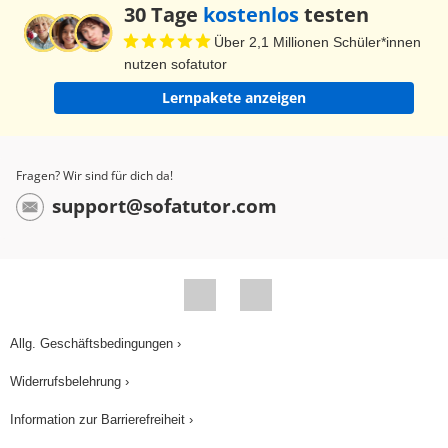
30 Tage
kostenlos
testen
Fassen wir zusammen: Um das Volumen
Über 2,1 Millionen Schüler*innen
einfacher Körper zu berechnen, musst du
nutzen sofatutor
zunächst den Flächeninhalt der Grundfläche
Lernpakete anzeigen
berechnen. Für jeden unserer Körper haben wir
zunächst die Grundfläche ermittelt und sie dann
mit der Höhe multipliziert. Den Flächeninhalt des
Fragen? Wir sind für dich da!
Rechtecks berechnet man als Länge mal Breite.
support@sofatutor.com
Den des Dreiecks als 1/2 mal Grundseite mal
Höhe. Die Formel für den Flächeninhalt eines
Kreises lautet Pi mal r Quadrat. Wenn wir diese
Grundflächen mit der jeweiligen Höhe
multiplizieren, erhalten wir das Volumen. Nun, da
Allg. Geschäftsbedingungen ›
die Hüte verpackt sind, schauen wir mal, für
Widerrufsbelehrung ›
welchen sich die Königin entschieden hat. Die
Königin ist ganz vernarrt in den Teekannenhut,
Information zur Barrierefreiheit ›
aber irgendetwas ist seltsam an diesem Hut.