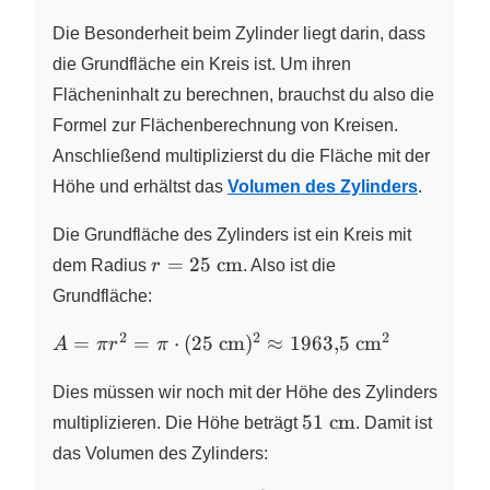
4{,}5~\text{dm}
Die Besonderheit beim Zylinder liegt darin, dass
=
54~\text{dm}^3
die Grundfläche ein Kreis ist. Um ihren
Flächeninhalt zu berechnen, brauchst du also die
Formel zur Flächenberechnung von Kreisen.
Anschließend multiplizierst du die Fläche mit der
Höhe und erhältst das
Volumen des Zylinders
.
Die Grundfläche des Zylinders ist ein Kreis mit
r=25~\text{cm}
=
25
cm
dem Radius
r
. Also ist die
Grundfläche:
2
2
2
A = \pi r^{2} = \pi
=
=
⋅
(
25
cm
)
≈
1963
,
5
cm
A
π
r
π
\cdot
(25~\text{cm})^{2}
Dies müssen wir noch mit der Höhe des Zylinders
\approx
51~\text{cm}
51
cm
multiplizieren. Die Höhe beträgt
. Damit ist
1963{,}5~\text{cm}^{2}
das Volumen des Zylinders: