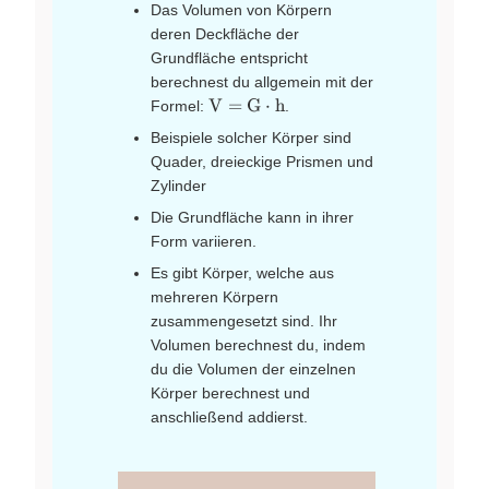
Das Volumen von Körpern
deren Deckfläche der
Grundfläche entspricht
berechnest du allgemein mit der
\text{V}
V
=
G
⋅
h
Formel:
.
=
Beispiele solcher Körper sind
\text{G}
Quader, dreieckige Prismen und
\cdot
Zylinder
\text{h}
Die Grundfläche kann in ihrer
Form variieren.
Es gibt Körper, welche aus
mehreren Körpern
zusammengesetzt sind. Ihr
Volumen berechnest du, indem
du die Volumen der einzelnen
Körper berechnest und
anschließend addierst.