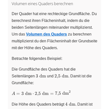
Volumen eines Quaders berechnen
Der Quader hat eine rechteckige Grundfläche. Du
berechnest ihren Flächeninhalt, indem du die
beiden Seitenlängen miteinander multiplizierst.
Um das
Volumen des Quaders
zu berechnen
multiplizierst du den Flächeninhalt der Grundseite
mit der Höhe des Quaders.
Betrachte folgendes Beispiel:
Die Grundfläche des Quaders hat die
3~\text{dm}
2{,}5~\text{dm}
3
dm
2
,
5
dm
Seitenlängen
und
. Damit ist die
Grundfläche:
2
A = 3~\text{dm}
=
3
dm
⋅
2
,
5
dm
=
7
,
5
dm
A
\cdot
4~\text{dm}
2{,}5~\text{dm} =
4
dm
Die Höhe des Quaders beträgt
. Damit ist