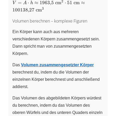
2
V = A \cdot h \approx
=
⋅
≈
1963
,
5
cm
⋅
51
cm
≈
V
A
h
1963{,}5~\text{cm}^{2}
3
100138
,
27
cm
\cdot 51~\text{cm} \approx
100138{,}27~\text{cm}^{3}
Volumen berechnen – komplexe Figuren
Ein Körper kann auch aus mehreren
verschiedenen Körpern zusammengesetzt sein.
Dann spricht man von zusammengesetzten
Körpern.
Das
Volumen zusammengesetzter Körper
berechnest du, indem du die Volumen der
einzelnen Körper berechnest und anschließend
addierst.
Das Volumen des abgebildeten Körpers würdest
du berechnen, indem du das Volumen des
oberen Würfels und des unteren Quaders einzeln