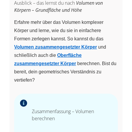
Ausblick – das lernst du nach
Volumen von
\cdot
Körpern – Grundfläche und Höhe
2
\cdot
Erfahre mehr über das Volumen komplexer
1) =
Körper und lerne, wie du sie in einfachere
8 +
12 =
Formen zerlegen kannst. So kannst du das
20
Volumen zusammengesetzter Körper
und
schließlich auch die
Oberfläche
zusammengesetzter Körper
berechnen. Bist du
bereit, dein geometrisches Verständnis zu
vertiefen?
Zusammenfassung – Volumen
berechnen