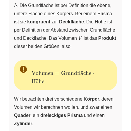
h
. Die Grundfläche ist per Definition die ebene,
untere Fläche eines Körpers. Bei einem Prisma
ist sie
kongruent
zur
Deckfläche
. Die Höhe ist
per Definition der Abstand zwischen Grundfläche
V
und Deckfläche. Das Volumen
V
ist das
Produkt
dieser beiden Größen, also:
\text{Volumen} =
Volumen
=
Grundfl
a
¨
che
⋅
\text{Grundfläche}
H
o
¨
he
\cdot \text{Höhe}
Wir betrachten drei verschiedene
Körper
, deren
Volumen wir berechnen wollen, und zwar einen
Quader
, ein
dreieckiges Prisma
und einen
Zylinder
.