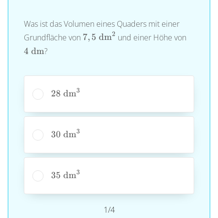
Was ist das Volumen eines Quaders mit einer
2
7,5~\text{dm}^2
4~\tex
Grundfläche von
7
,
5
dm
und einer Höhe von
4
dm
?
3
28~\text{dm}^3
28
dm
3
30~\text{dm}^3
30
dm
3
35~\text{dm}^3
35
dm
1/4