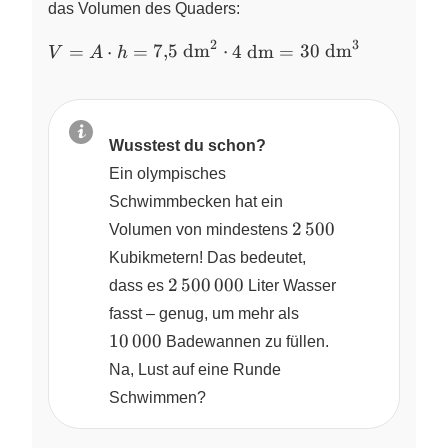
7{,}5~\text{dm}^2
das Volumen des Quaders:
2
3
V = A \cdot h =
=
⋅
=
7
,
5
dm
⋅
4
dm
=
30
dm
V
A
h
7{,}5~\text{dm}^2
\cdot 4~\text{dm}
= 30~\text{dm}^3
Wusstest du schon?
Ein olympisches
Schwimmbecken hat ein
2\,500
2
500
Volumen von mindestens
Kubikmetern! Das bedeutet,
2\,500\,000
2
500
000
dass es
Liter Wasser
10\,000
fasst – genug, um mehr als
10
000
Badewannen zu füllen.
Na, Lust auf eine Runde
Schwimmen?