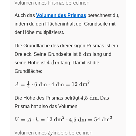
Volumen eines Prismas berechnen
Auch das
Volumen des Prismas
berechnest du,
indem du den Flächeninhalt der Grundseite mit
der Höhe multiplizierst.
Die Grundfläche des dreieckigen Prismas ist ein
6~\text{dm}
6
dm
Dreieck. Seine Grundseite ist
lang und
4~\text{dm}
4
dm
seine Höhe ist
lang. Damit ist die
Grundfläche:
2
1
A = \frac{1}{2} \cdot
=
⋅
6
dm
⋅
4
dm
=
12
dm
A
2
6~\text{dm} \cdot
4{,}5~\text{dm}
4~\text{dm}=12~\text{dm}^2
4
,
5
dm
Die Höhe des Prismas beträgt
. Das
Prisma hat also das Volumen:
2
3
V = A \cdot h =
=
⋅
=
12
dm
⋅
4
,
5
dm
=
54
dm
V
A
h
12~\text{dm}^2
Volumen eines Zylinders berechnen
\cdot