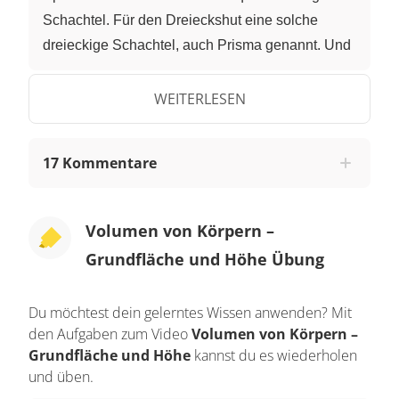
Schachtel. Für den Dreieckshut eine solche
dreieckige Schachtel, auch Prisma genannt. Und
für den Teekannenhut braucht er eine runde
Schachtel, auch Zylinder genannt. Der
WEITERLESEN
Hutmacher verpackt also sein erstes Werk in
einer quaderförmigen Hutschachtel. Helfen wir
17 Kommentare
ihm dabei, die Volumina der Schachteln
herauszufinden. Um das Volumen eines
beliebigen dreidimensionalen Körpers
Volumen von Körpern –
herauszufinden, brauchst du zunächst dessen
Grundfläche und Höhe Übung
Grundfläche. Die multiplizierst du dann mit der
Höhe des Körpers. Der erste Hut hat folgende
Du möchtest dein gelerntes Wissen anwenden? Mit
Maße: Er ist 3 dm lang, 2,5 dm breit und 4 dm
den Aufgaben zum Video
Volumen von Körpern –
hoch. Wenn wir die ersten beiden Maße
Grundfläche und Höhe
kannst du es wiederholen
multiplizieren, erhalten wir die Größe der
und üben.
rechteckigen Grundfläche. 3 dm mal 2,5 dm ergibt