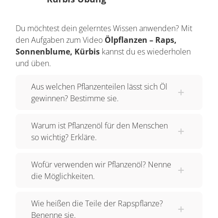
Angebaut wird der Raps in erster Linie, um aus
den Körnern, die sich in den Schoten befinden,
Du möchtest dein gelerntes Wissen anwenden? Mit
Speiseöl und heutzutage auch Biodiesel
den Aufgaben zum Video
Ölpflanzen – Raps,
herzustellen. Öl wird also aus den Samen
Sonnenblume, Kürbis
kannst du es wiederholen
bestimmter Pflanzen hergestellt. Raps ist die
und üben.
wichtigste Ölpflanze in Deutschland. Aber auch
Aus welchen Pflanzenteilen lässt sich Öl
aus Mais, Nüssen und Sonnenblumen kann man
gewinnen? Bestimme sie.
Öl gewinnen. Die Sonnenblume besitzt noch eine
besondere Fähigkeit. Sie kann dem Boden
Warum ist Pflanzenöl für den Menschen
Schadstoffe entziehen und wird daher zur
so wichtig? Erkläre.
Reinigung des Bodens eingesetzt. Auch die
Bienen freuen sich über das reiche Angebot der
Wofür verwenden wir Pflanzenöl? Nenne
Sonnenblumen. Öl ist mit seinen Inhaltsstoffen
die Möglichkeiten.
hervorragend für die menschliche Ernährung
geeignet. Es kann Herz und Kreislauf stärken,
Wie heißen die Teile der Rapspflanze?
und enthält Vitamine. Sonnenblumenöl zum
Benenne sie.