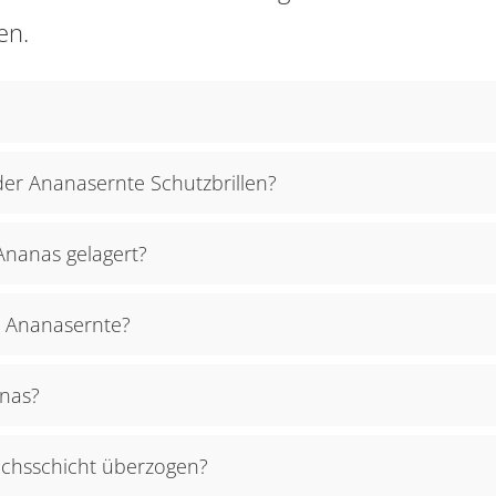
en.
der Ananasernte Schutzbrillen?
Ananas gelagert?
er Ananasernte?
anas?
achsschicht überzogen?