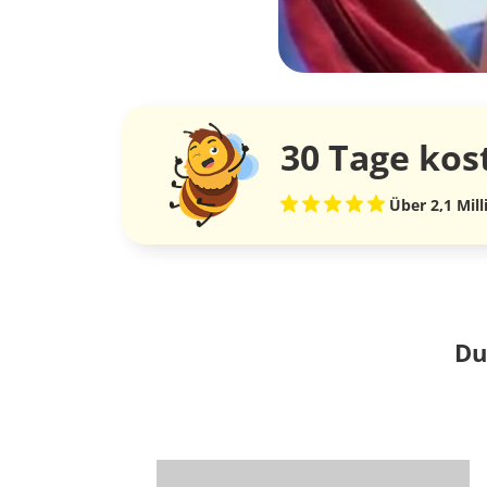
30 Tage
kos
Über 2,1 Mil
Du