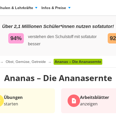
hulen & Lehrkräfte
Infos & Preise
Über 2,1 Millionen Schüler*innen nutzen sofatutor!
verstehen den Schulstoff mit sofatutor
94%
9
besser
Obst, Gemüse, Getreide
Ananas – Die Ananasernte
Ananas – Die Ananasernte
Übungen
Arbeits­blätter
starten
anzeigen