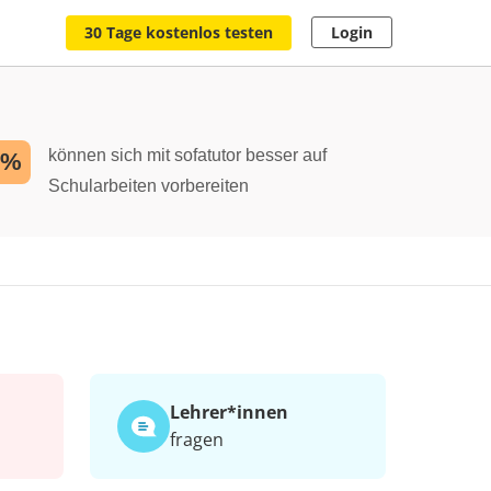
30 Tage kostenlos testen
Login
können sich mit sofatutor besser auf
2%
Schularbeiten vorbereiten
Lehrer*​innen
fragen