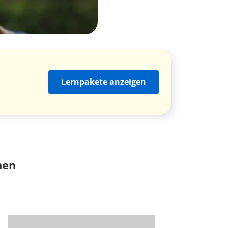
Lernpakete anzeigen
nen