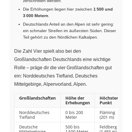
zerschnitten werden.
Die Erhöhungen liegen hier zwischen
1 500 und
3 000 Metern
.
Deutschlands Anteil an den Alpen ist sehr gering:
ein schmaler Streifen im äußersten Süden. Dieser
Teil gehört zu den Nördlichen Kalkalpen.
Die Zahl Vier spielt also bei den
Großlandschaften Deutschlands eine wichtige
Rolle – präge dir die vier Großlandschaften gut
ein: Norddeutsches Tiefland, Deutsches
Mittelgebirge, Alpenvorland, Alpen.
Großlandschaften
Höhe der
Höchster
Erhebungen
Punkt
Norddeutsches
0 bis 200
Fläming
Tiefland
Meter
(201 m)
Deutsche
500 bis
Feldberg
Mittelgebirge
1 500 Meter
(1 493 m)