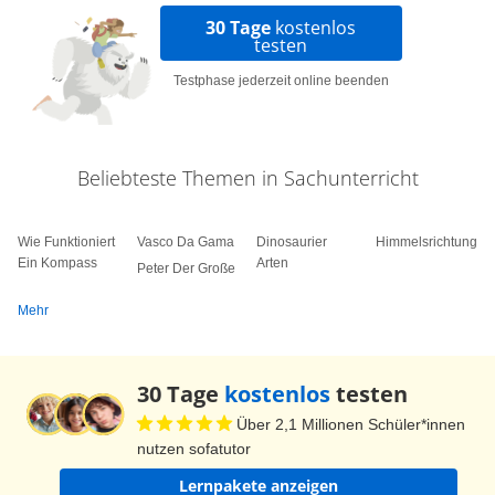
30 Tage
kostenlos
testen
Testphase jederzeit online beenden
Beliebteste Themen in Sachunterricht
Wie Funktioniert
Vasco Da Gama
Dinosaurier
Himmelsrichtungen
Ein Kompass
Arten
Peter Der Große
Mehr
30 Tage
kostenlos
testen
Über 2,1 Millionen Schüler*innen
nutzen sofatutor
Lernpakete anzeigen