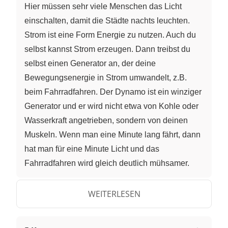
Hier müssen sehr viele Menschen das Licht
einschalten, damit die Städte nachts leuchten.
Strom ist eine Form Energie zu nutzen. Auch du
selbst kannst Strom erzeugen. Dann treibst du
selbst einen Generator an, der deine
Bewegungsenergie in Strom umwandelt, z.B.
beim Fahrradfahren. Der Dynamo ist ein winziger
Generator und er wird nicht etwa von Kohle oder
Wasserkraft angetrieben, sondern von deinen
Muskeln. Wenn man eine Minute lang fährt, dann
hat man für eine Minute Licht und das
Fahrradfahren wird gleich deutlich mühsamer.
Aber wie viel müsstest du strampeln, um deinen
Computer oder den Küchenherd zum Laufen zu
WEITERLESEN
bringen. Einen Computer kann der sportliche
Radfahrer vielleicht noch betreiben. Natürlich