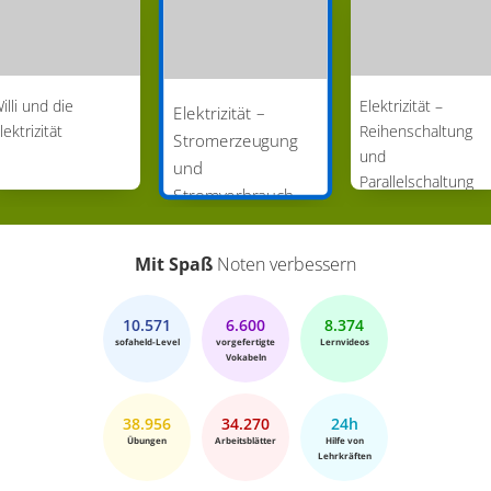
Strom wieder fließen. Weil sich Letizia, Emily, Lili,
Stephan und Jonas jetzt so viel mit Elektrizität
beschäftigt haben, müssen sie erstmal raus und
illi und die
Elektrizität –
dass sie nebenbei Strom produzieren, das
Elektrizität –
lektrizität
Reihenschaltung
wissen sie jetzt auch.
Stromerzeugung
und
und
Parallelschaltung
Stromverbrauch
Mit Spaß
Noten verbessern
10.571
6.600
8.374
sofaheld-Level
vorgefertigte
Lernvideos
Vokabeln
38.956
34.270
24h
Übungen
Arbeitsblätter
Hilfe von
Lehrkräften