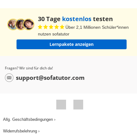
Augen sind klein und sitzen hoch am Kopf. Die
Ohren laufen spitz zu und hängen oft nach vorne.
30 Tage
kostenlos
testen
Die Brunst erfolgt alle 21 Tage, dann kann eine
Über 2,1 Millionen Schüler*innen
Sau trächtig werden. Sie bringt ihre Jungen nach
nutzen sofatutor
3 Monaten, 3 Wochen und 3 Tagen zur Welt.
Lernpakete anzeigen
Daher kommt der Name 3-3-3-Regel. Ein Wurf
besteht aus 6 bis 20 Ferkel. Wenn die kleinen
Ferkel geboren sind, sucht sich jedes bei der
Fragen? Wir sind für dich da!
Mutter eine Zitze aus und nimmt danach nie
support@sofatutor.com
wieder eine andere. Nach 6 Wochen, also 42
Tagen, werden die Ferkel entwöhnt. In der
Fachsprache heißt das Absetzen. Und die Sau
kann dann bald wieder trächtig werden. Die
Fortpflanzung kann dann aufs Neue erfolgen. Auf
Allg. Geschäftsbedingungen ›
dem Hofgut hat man die 42 Sauen in 7 Gruppen
Widerrufsbelehrung ›
zu je sechs Tieren unterteilt. Dann kommt es über