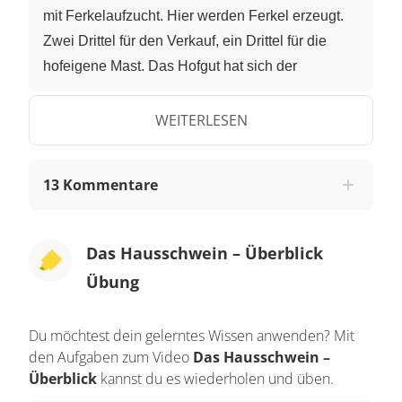
mit Ferkelaufzucht. Hier werden Ferkel erzeugt.
Zwei Drittel für den Verkauf, ein Drittel für die
hofeigene Mast. Das Hofgut hat sich der
ökologischen landwirtschaftlichen Haltung der
Tiere verpflichtet und achtet auf artgerechte
WEITERLESEN
Haltung. Dazu gehört, dass die Sauen in
Gruppen zusammenleben. In den Buchten ist
13 Kommentare
Einstreu von Stroh zu finden. Es gibt Innen- und
Außenbereiche, die die Tiere selbstständig
aufsuchen können. Gefüttert werden sie mit
Das Hausschwein – Überblick
Raufutter für die Sättigung. Sie fressen Heu und
Übung
Silage und auch Möhren zusätzlich zum
Mastfutter. Hier gibt es dadurch zufriedene und
Du möchtest dein gelerntes Wissen anwenden? Mit
gesunde Tiere. Dazu tragen auch die vielen
den Aufgaben zum Video
Das Hausschwein –
Scheuerbürsten bei, die gerne genutzt werden.
Überblick
kannst du es wiederholen und üben.
Die Sauen haben viele soziale