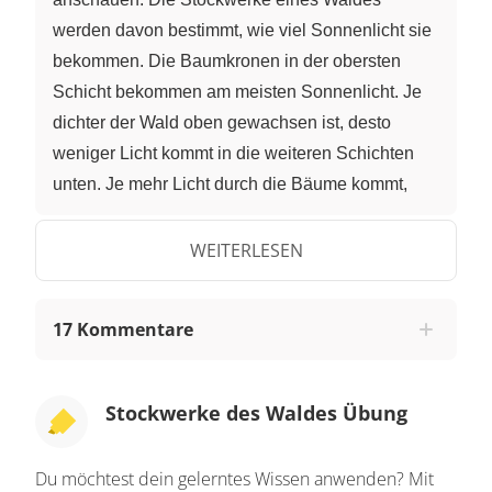
werden davon bestimmt, wie viel Sonnenlicht sie
bekommen. Die Baumkronen in der obersten
Schicht bekommen am meisten Sonnenlicht. Je
dichter der Wald oben gewachsen ist, desto
weniger Licht kommt in die weiteren Schichten
unten. Je mehr Licht durch die Bäume kommt,
desto besser können auch die Pflanzen in den
anderen Schichten wachsen. Die oberste Schicht
WEITERLESEN
des Waldes ist die Baumschicht. Sie ist wie das
Dach eines Hauses. Die Baumschicht besteht
17 Kommentare
aus den Baumkronen der Laub- und
Nadelbäume. Kannst du auch Tiere entdecken?
Hier lebt ein Eichhörnchen und hier eine Eule.
Stockwerke des Waldes Übung
Auch Greifvögel oder Spechte haben hier ihre
Nester und Bruthöhlen. Eine Etage unter der
Du möchtest dein gelerntes Wissen anwenden? Mit
Baumschicht ist die Kraut- und Strauchschicht.